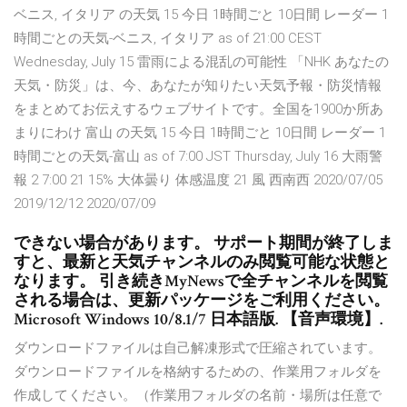
ベニス, イタリア の天気 15 今日 1時間ごと 10日間 レーダー 1
時間ごとの天気-ベニス, イタリア as of 21:00 CEST
Wednesday, July 15 雷雨による混乱の可能性 「NHK あなたの
天気・防災」は、今、あなたが知りたい天気予報・防災情報
をまとめてお伝えするウェブサイトです。全国を1900か所あ
まりにわけ 富山 の天気 15 今日 1時間ごと 10日間 レーダー 1
時間ごとの天気-富山 as of 7:00 JST Thursday, July 16 大雨警
報 2 7:00 21 15% 大体曇り 体感温度 21 風 西南西 2020/07/05
2019/12/12 2020/07/09
できない場合があります。 サポート期間が終了しま
すと、最新と天気チャンネルのみ閲覧可能な状態と
なります。 引き続きMyNewsで全チャンネルを閲覧
される場合は、更新パッケージをご利用ください。
Microsoft Windows 10/8.1/7 日本語版. 【音声環境】.
ダウンロードファイルは自己解凍形式で圧縮されています。
ダウンロードファイルを格納するための、作業用フォルダを
作成してください。（作業用フォルダの名前・場所は任意で