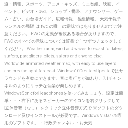
道・情報、スポーツ、アニメ・キッズ、ミニ番組、映画、イ
ベント、ビデオ・dvd、ショップ・携帯、アナウンサー、ゲー
ム・占い、お台場ガイド、広報情報、番組情報。 天気予報チ
ャンネルの艦隊 は fwc の唯一の意味ではありませんのでご注
意ください。 FWC の定義が複数ある場合がありますので、
FWC のすべての意味については辞書で 1 つずつチェックして
ください。 Weather radar, wind and waves forecast for kiters,
surfers, paragliders, pilots, sailors and anyone else.
Worldwide animated weather map, with easy to use layers
and precise spot forecast. Windows10CreatorsUpdateではサ
ラウンドを有効にできます。音に奥行きが加わり、7.1チャン
ネルのようにリッチな音楽が楽しめます。
WindowsSonicforHeadphonesを使ってみましょう。設定は簡
単・・・右下にあるスピーカーのアイコンを右クリックして
[立体音響（なし）]をクリック立体音響方式で ※ソフトのダウ
ンロード及びインストールが必要です。Windows Vista/7/8専
用のソフトです。 ・行政チャンネル ・お天気