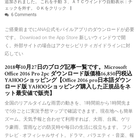
追加されました。 これを手動 ３、ＡＴＣウインドウ自動表示：チ
ェックを外す。 ＯＫをクリック
6 Comments
ご搭乗前までにANA公式モバイルアプリのダウンロードが必要
です。 Download on the App Store 新しいウィンドウで開
く。外部サイトの場合はアクセシビリティガイドラインに対
応してい
2018年10月27日のブログ記事一覧です。Microsoft
Office 2016 Pro 2pc ダウンロード版価格16,850円税込
YAHOOショッピング【Office 2016 pro日本語ダウン
ロード版 YAHOOショッピング購入した正規品をネ
ット最安値で販売】
全国のリアルタイムな雨雲の動きを、1時間前から1時間先ま
で5分ごとに実況予想マップで確認できます。現在地へも簡単
ズーム。天気予報と合わせて利用すれば、大雨、台風、ゲリ
ラ豪雨、雷雨などの防災時や毎日の生活に役立ちます。 フジ
テレビ - オフィシャルサイト。ドラマ、バラエティ・音楽、報