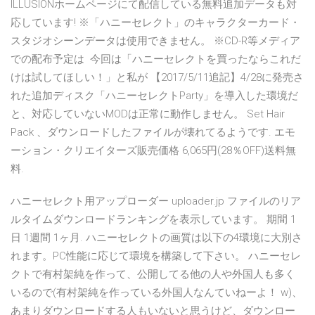
ILLUSIONホームページにて配信している無料追加データも対
応しています! ※「ハニーセレクト」のキャラクターカード・
スタジオシーンデータは使用できません。 ※CD-R等メディア
での配布予定は 今回は「ハニーセレクトを買ったならこれだ
けは試してほしい！」と私が 【2017/5/11追記】4/28に発売さ
れた追加ディスク「ハニーセレクトParty」を導入した環境だ
と、対応していないMODは正常に動作しません。 Set Hair
Pack 、ダウンロードしたファイルが壊れてるようです. エモ
ーション・クリエイターズ販売価格 6,065円(28％OFF)送料無
料.
ハニーセレクト用アップローダー uploader.jp ファイルのリア
ルタイムダウンロードランキングを表示しています。 期間 1
日 1週間 1ヶ月. ハニーセレクトの画質は以下の4環境に大別さ
れます。PC性能に応じて環境を構築して下さい。 ハニーセレ
クトで有村架純を作って、公開してる他の人や外国人も多く
いるので(有村架純を作っている外国人なんていねーよ！ w)、
あまりダウンロードする人もいないと思うけど、ダウンロー