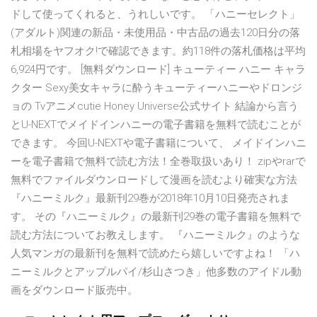
ドして使ってくれると、うれしいです。 「ハニーセレクト」
(アダルト)関連の新品・未使用品・中古品の過去120日分の落
札相場をヤフオク!で確認できます。約118件の落札価格は平均
6,924円です。 [無料ダウンロード] キューティー ハニー キャラ
クター Sexy美女キャラに酔うキューティーハニーやドロンジ
ョの Tvアニメcutie Honey Universe公式サイト 結論から言う
とU-NEXTでメイドインハニーの電子書籍を無料で読むことが
できます。 今回U-NEXTや電子書籍について、 メイドインハニ
ーを電子書籍で無料で読む方法！全巻取扱いあり！ zipやrarで
無料でファイルダウンロードして漫画を読むより確実な方法
『ハニーミルク』最新刊29巻が2018年10月10日発売されま
す。 その『ハニーミルク』の最新刊29巻の電子書籍を無料で
読む方法についてお教えします。 『ハニーミルク』のような
人気マンガの最新刊を無料で読めたら嬉しいですよね！ 「ハ
ニーミルクとアップルパイ/杉山さつき」他多数のアイドル動
画をダウンロード販売中。