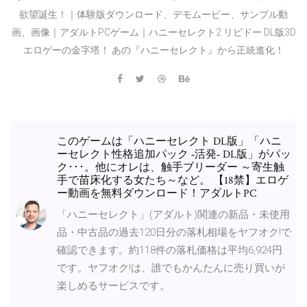
欲望誕生！｜体験版ダウンロード、デモムービー、サンプル動
画、画像｜アダルトPCゲーム｜ハニーセレクト2 リビドー DL版3D
エロゲーの金字塔！ あの『ハニーセレクト』から正統進化！
このゲームは「ハニーセレクト DL版」「ハニ
ーセレクト性格追加パック ‐活発‐ DL版」がパッ
ク･･･。他にオレは、触手ブリーダー ～寄生触
手で苗床化する女たち～など。 【18禁】エロゲ
ー動画を無料ダウンロード！アダルトPC
「ハニーセレクト」(アダルト)関連の新品・未使用
品・中古品の過去120日分の落札相場をヤフオク!で
確認できます。約118件の落札価格は平均6,924円
です。ヤフオク!は、誰でもかんたんに売り買いが
楽しめるサービスです。