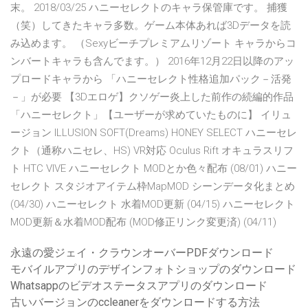
末。 2018/03/25 ハニーセレクトのキャラ保管庫です。 捕獲
（笑）してきたキャラ多数。ゲーム本体あれば3Dデータを読
み込めます。 （Sexyビーチプレミアムリゾート キャラからコ
ンバートキャラも含んでます。） 2016年12月22日以降のアッ
プロードキャラから 「ハニーセレクト性格追加パック－活発
－」が必要 【3Dエロゲ】クソゲー炎上した前作の続編的作品
「ハニーセレクト」【ユーザーが求めていたものに】 イリュ
ージョン ILLUSION SOFT(Dreams) HONEY SELECT ハニーセレ
クト（通称ハニセレ、HS) VR対応 Oculus Rift オキュラスリフ
ト HTC VIVE ハニーセレクト MODとか色々配布 (08/01) ハニー
セレクト スタジオアイテム枠MapMOD シーンデータ化まとめ
(04/30) ハニーセレクト 水着MOD更新 (04/15) ハニーセレクト
MOD更新＆水着MOD配布 (MOD修正リンク変更済) (04/11)
永遠の愛ジェイ・クラウンオーバーPDFダウンロード
モバイルアプリのデザインフォトショップのダウンロード
Whatsappのビデオステータスアプリのダウンロード
古いバージョンのccleanerをダウンロードする方法