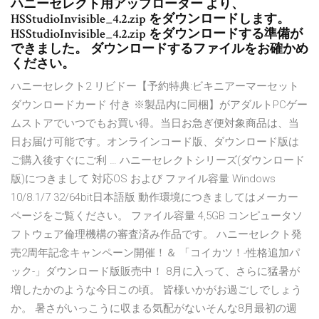
ハニーセレクト用アップローダー より、
HSStudioInvisible_4.2.zip をダウンロードします。
HSStudioInvisible_4.2.zip をダウンロードする準備が
できました。 ダウンロードするファイルをお確かめ
ください。
ハニーセレクト2 リビドー【予約特典:ビキニアーマーセット
ダウンロードカード 付き ※製品内に同梱】がアダルトPCゲー
ムストアでいつでもお買い得。当日お急ぎ便対象商品は、当
日お届け可能です。オンラインコード版、ダウンロード版は
ご購入後すぐにご利 … ハニーセレクトシリーズ(ダウンロード
版)につきまして 対応OS および ファイル容量 Windows
10/8.1/7 32/64bit日本語版 動作環境につきましてはメーカー
ページをご覧ください。 ファイル容量 4,5GB コンピュータソ
フトウェア倫理機構の審査済み作品です。 ハニーセレクト発
売2周年記念キャンペーン開催！＆ 「コイカツ！-性格追加パ
ック-」ダウンロード版販売中！ 8月に入って、さらに猛暑が
増したかのような今日この頃。 皆様いかがお過ごしでしょう
か。 暑さがいっこうに収まる気配がないそんな8月最初の週