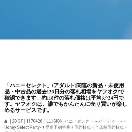
「ハニーセレクト」(アダルト)関連の新品・未使用
品・中古品の過去120日分の落札相場をヤフオク!で
確認できます。約118件の落札価格は平均6,924円で
す。ヤフオク!は、誰でもかんたんに売り買いが楽し
めるサービスです。
│2D.G.F.│ [170428] [ILLUSION] ハニーセレクト ～パーティー～ -
Honey Select Party- + 早期予約特典 + 予約特典 + 全店舗予約特典 +