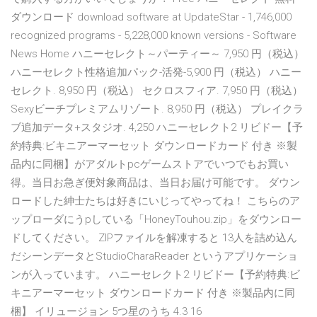
ダウンロード download software at UpdateStar - 1,746,000
recognized programs - 5,228,000 known versions - Software
News Home ハニーセレクト～パーティー～ 7,950 円（税込）
ハニーセレクト性格追加パック-活発-5,900 円（税込） ハニー
セレクト. 8,950 円（税込） セクロスフィア. 7,950 円（税込）
Sexyビーチプレミアムリゾート. 8,950 円（税込） プレイクラ
ブ追加データ+スタジオ. 4,250 ハニーセレクト2 リビドー【予
約特典:ビキニアーマーセット ダウンロードカード 付き ※製
品内に同梱】がアダルトpcゲームストアでいつでもお買い
得。当日お急ぎ便対象商品は、当日お届け可能です。 ダウン
ロードした紳士たちは好きにいじってやってね！ こちらのア
ップローダにうpしている「HoneyTouhou.zip」をダウンロー
ドしてください。 ZIPファイルを解凍すると 13人を詰め込ん
だシーンデータとStudioCharaReader というアプリケーショ
ンが入っています。 ハニーセレクト2 リビドー【予約特典:ビ
キニアーマーセット ダウンロードカード 付き ※製品内に同
梱】 イリュージョン 5つ星のうち 4.3 16