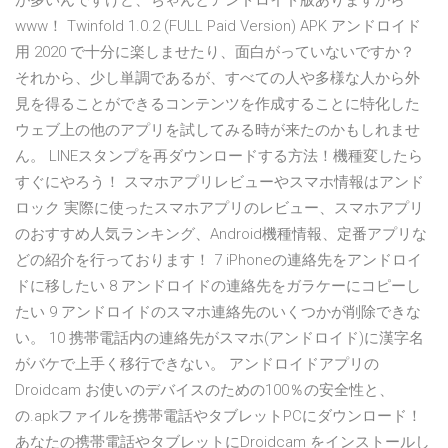
が多いんですけど、ちゃんとアンドロイド版ありますから
www！ Twinfold 1.0.2 (FULL Paid Version) APK アンドロイド
用 2020 で十分に楽しませたり、面白がっていないですか？
それから、少し単調であるが、すべての人や多様な人から外
見を得ることができるコンテンツを作成することに特化した
ウェブ上の他のアプリを試してみる時が来たのかもしれませ
ん。 LINEスタンプを再ダウンロードする方法！機種変したら
すぐにやろう！ スマホアプリレビューやスマホ情報はアンド
ロック 実際に使ったスマホアプリのレビュー、スマホアプリ
のおすすめ人気ランキング、Android機種情報、定番アプリな
どの紹介を行っております！ 7 iPhoneの連絡先をアンドロイ
ドに移したい 8 アンドロイドの連絡先をガラケーにコピーし
たい 9 アンドロイドのスマホ連絡先のいくつかが削除できな
い。 10 携帯電話内の連絡先がスマホ(アンドロイド)に漢字名
がバケで上手く移行できない。 アンドロイドアプリの
Droidcam お使いのデバイスのための100％の安全性と、
の.apkファイルを携帯電話やタブレットPCにダウンロード！
あなたの携帯電話やタブレットにDroidcam をインストールし