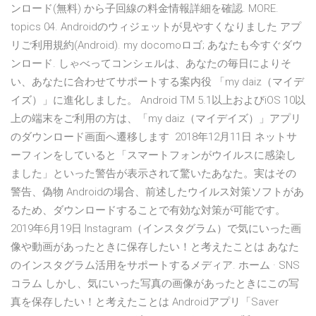
ンロード(無料) から子回線の料金情報詳細を確認. MORE.
topics 04. Androidのウィジェットが見やすくなりました アプ
リご利用規約(Android). my docomoロゴ; あなたも今すぐダウ
ンロード. しゃべってコンシェルは、あなたの毎日によりそ
い、あなたに合わせてサポートする案内役 「my daiz（マイデ
イズ）」に進化しました。 Android TM 5.1以上およびiOS 10以
上の端末をご利用の方は、「my daiz（マイデイズ）」アプリ
のダウンロード画面へ遷移します 2018年12月11日 ネットサ
ーフィンをしていると「スマートフォンがウイルスに感染し
ました」といった警告が表示されて驚いたあなた。実はその
警告、偽物 Androidの場合、前述したウイルス対策ソフトがあ
るため、ダウンロードすることで有効な対策が可能です。
2019年6月19日 Instagram（インスタグラム）で気にいった画
像や動画があったときに保存したい！と考えたことは あなた
のインスタグラム活用をサポートするメディア. ホーム · SNS
コラム しかし、気にいった写真の画像があったときにこの写
真を保存したい！と考えたことは Androidアプリ「Saver