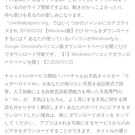
ているのがライブ壁紙ですよね。動きがかっこよかったり、
待ち受けを見るのが楽しみになります。
「LiveWallpapers.org」ではいくつかのジャンルにカテゴライ
ズされ 2019/02/02 【Windows版】のクロームをダウンロード
するには？ あなたの使っているパソコンがWindowsなら 、
Google Chromeのパソコン版ダウンロードページを開くだけ
でダウンロード可能です。 【1】Windowsパソコンでダウンロ
ードページを開く 【2 2020/01/23
チャットbotサービス開始！バーチャルお天気キャスター「ウ
ェザーロイドAiri」があなたの知りたい天気を会話形式で回
答。人工知能による自然言語処理能力を用いた天気専門の
AI「Airi」が、天気はもちろん、よく耳にする天気に関する用
語も分かりやすく解説します♪ あなたのデバイスにビデオをダ
ウンロードしたい場合は、単に ダウンロードボタンを タップ
して ください 。 アプリはそれを可能にするサービスからのみ
ビデオをダウンロードすることができます。 タイトルの通り