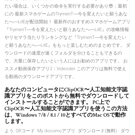
たい場合は、いくつかの命令を実行する必要があり😎：最初
にの 最新スマホゲームのTrymenT―今を変えたいと願うあな
たへ―LitEが配信開始！ 最新作のおすすめスマホゲームアプリ
『TrymenT―今を変えたいと願うあなたへ―LitE』の攻略情報
やリセマラ当たりランキングなど『TrymenT―今を変えたい
と願うあなたへ―LitE』をもっと楽しむためのまとめです。 ダ
ウンロードの速度が速くフォルダを分けることもできるの
で、大量に保存したいという人にはお勧めのアプリです。 お
ススメ動画保存アプリ2：Videoder このアプリは無料で使え
る動画のダウンロードアプリです。
あなたのコンピュータにClipOCR〜人工知能文字認
識アプリをこのポストから無料でダウンロードして
インストールすることができます。 PC上で
ClipOCR〜人工知能文字認識アプリを使うこの方法
は、Windows 7/8 / 8.1 / 10とすべてのMac OSで動作
します。
よう; QRコード. My docomoアプリ. ダウンロード(無料) · ダウ