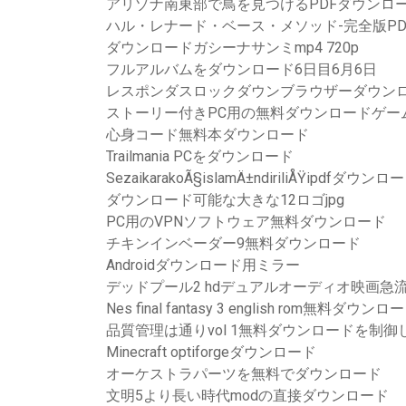
アリゾナ南東部で鳥を見つけるPDFダウンロ
ハル・レナード・ベース・メソッド-完全版P
ダウンロードガシーナサンミmp4 720p
フルアルバムをダウンロード6日目6月6日
レスポンダスロックダウンブラウザーダウンロー
ストーリー付きPC用の無料ダウンロードゲー
心身コード無料本ダウンロード
Trailmania PCをダウンロード
SezaikarakoÃ§islamÄ±ndiriliÅŸipdfダウンロ
ダウンロード可能な大きな12ロゴjpg
PC用のVPNソフトウェア無料ダウンロード
チキンインベーダー9無料ダウンロード
Androidダウンロード用ミラー
デッドプール2 hdデュアルオーディオ映画急
Nes final fantasy 3 english rom無料ダウンロ
品質管理は通りvol 1無料ダウンロードを制御
Minecraft optiforgeダウンロード
オーケストラパーツを無料でダウンロード
文明5より長い時代modの直接ダウンロード