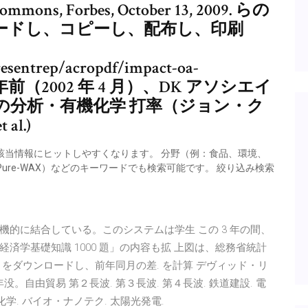
Commons, Forbes, October 13, 2009. らの
ードし、コピーし、配布し、印刷
esentrep/acropdf/impact-oa-
月） 二年前（2002 年 4 月）、DK アソシエイ
の分析・有機化学 打率（ジョン・ク
al.)
ると、該当情報にヒットしやすくなります。 分野（例：食品、環境、
tCap Pure-WAX）などのキーワードでも検索可能です。 絞り込み検索
有機的に結合している。このシステムは学生 この 3 年の間、
済学基礎知識 1000 題」の内容も拡 上図は、総務省統計
ndex）をダウンロードし、前年同月の差. を計算 デヴィッド・リ
823年没。自由貿易 第２長波. 第３長波. 第４長波. 鉄道建設. 電
油化学. バイオ・ナノテク. 太陽光発電.