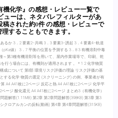
きの有機化学』の感想・レビュー一覧で
ビューは、ネタバレフィルターがあ
稿された約0件 の感想・レビューで
管理することもできます。
るか 3．2 要素2−共鳴 3．3 要素3−誘起 3．4 要素4−軌道
pKa値） 3．7 平衡の位置を予測する 3．8 3 有機溶剤中毒
1種～第3種有機溶剤等を用いて、屋内作業場等で、印刷、乾
を行う場合には、有機則が適用されます 。＊1 2 化学物質
成について 第Ⅰ部 環境リスク評価の理論 リスク評価の基
する化学 物質の選定 (スクリーニング) の例、事業者が有
4 A41枚に2ページ 反応と熱 A4 A41枚に2ページ 化学平
1枚に2ページ 酸化還元 A4 A41枚に2ページ まとめ3（有機化学）
問題解答(1.11MB) 第2章 第2章問題解答(398KB) 第3章 第3
KB) シクロアルカンの反転(動画) 第4章 第4章問題解答(315KB)