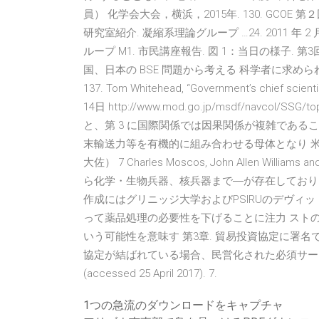
員） 化学会大会，横浜，2015年. 130. GCOE 
研究室紹介. 凝縮系理論グループ …24. 2011 年 2 月
ループ M1. 市民講座報告. 図 1：当日の様子. 第3回市民
国、日本の BSE 問題から考える 科学者に求められる責任
137. Tom Whitehead, “Governmentʼs chief scient
14日 http://www.mod.go.jp/msdf/navcol/SSG/t
と、第 3 に国際関係では因果関係が複雑であるこ
末輸送力等を有機的に組み合わせる母体となり 米海軍大
大佐） 7 Charles Moscos, John Allen Williams
ら化学・生物兵器、核兵器まで―が存在しており、ま
作成にはグリニッジ大学およびPSIRUのデヴィ
って薬品処理の必要性を下げることに注力 スト
いう可能性を意味す 第3章. 貿易投資協定に署名で
協定が結ばれている場合、民営化された必須サービスを tni.org/
(accessed 25 April 2017). 7.
1つの急流のダウンロードをキャプチャ