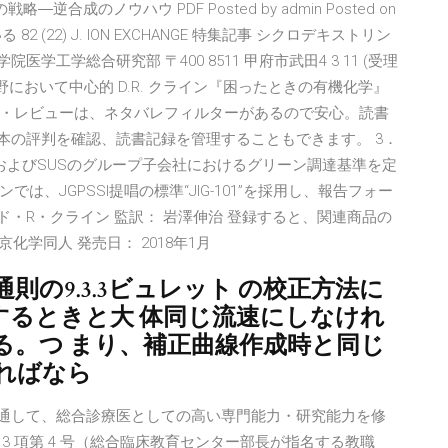
合成のノウハウ PDF Posted by admin Posted on
探している 82 (22) J. ION EXCHANGE 特集記事 シクロデキストリン
学工学総合研究部 〒400 8511 甲府市武田4 3 11 (受理
学の分野において中心的 D.R. クライン『困ったときの有機化学』
・レビューは、ネタバレフィルターがあるので安心。読書
本の評判を確認、読書記録を管理することもできます。 3．
SおよびSUSのグループ子会社におけるグリーン調達基準を定
、JGPSSI提唱の標準“JIG-101”を採用し、報告フォー
ド・R・クライン 監訳： 岩澤伸治 登録すると、関連商品の
化学同人 発売日： 2018年1月
法通則の9.3.3ビュレット の校正方法に
するときと大 体同じ流速にしなけれ
る。つ まり、補正曲線作成時と同じ
ればなら
を通して、総合診療医としての高い専門能力・研究能力を修
せ第 3 項第 4 号（総合臨床教育センター部長が指名する教職