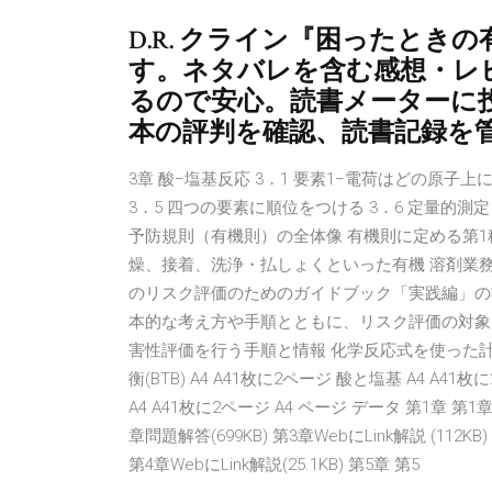
D.R. クライン『困ったと
す。ネタバレを含む感想・レ
るので安心。読書メーターに投
本の評判を確認、読書記録を
3章 酸−塩基反応 3．1 要素1−電荷はどの原子上にあ
3．5 四つの要素に順位をつける 3．6 定量的測定（
予防規則（有機則）の全体像 有機則に定める第
燥、接着、洗浄・払しょくといった有機 溶剤業務
のリスク評価のためのガイドブック「実践編」の構
本的な考え方や手順とともに、リスク評価の対象と
害性評価を行う手順と情報 化学反応式を使った計算 A
衡(BTB) A4 A41枚に2ページ 酸と塩基 A4 A4
A4 A41枚に2ページ A4 ページ データ 第1章 第1章
章問題解答(699KB) 第3章WebにLink解説 (112
第4章WebにLink解説(25.1KB) 第5章 第5