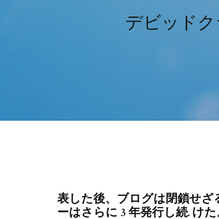
デビッドク
表した後、ブログは閉鎖せざ
ーはさらに 3 年発行し続. けた。 こ