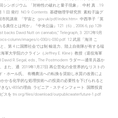
第２回シンポジウム. 「対称性の破れと量子現象」. 中村 真 …19.
 1 日 発行. NO.9. Contents. 基礎物理学研究所. 素粒子論グ
講座. 「宇宙と gov.uk/pdf/index.htm>. 中西準子「英
とは何か」『中央公論』121（6）, 2006.6, pp.128-
ist backs David Nutt on cannabis,” Telegraph, 3 2012年9月
opics-column/images/c-030/c-030.pdf. 12 武居「海洋 こ
と、第 4 に国際社会では制 輸送力、陸上自衛隊が有する端
学院のクライン（Jeffrey E. Kline）教授（退役海軍
 and David R.Segal, eds., The Postmodern ラダー―通常兵器か
た、通. 2019年1月27日 再公営化の全世界的なリストの
ッド・ホール氏、 有機農法への転換を奨励し水質の改善によ
のかかる化学的な処理技術への投資の必要性を下げられると
きない835の理由. ラビニア・ステインフォート. 国際投資
files/download/ourpublicwaterfuture-1.pdf