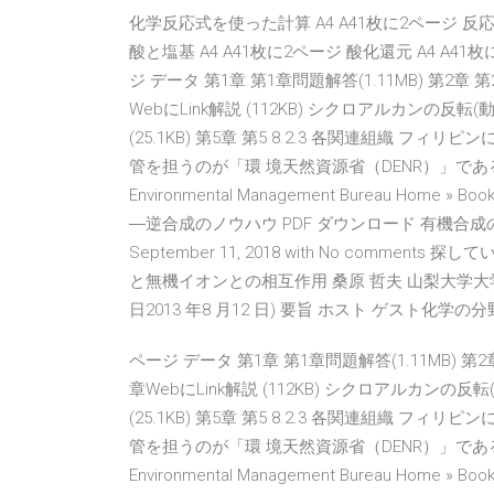
化学反応式を使った計算 A4 A41枚に2ページ 反応と熱
酸と塩基 A4 A41枚に2ページ 酸化還元 A4 A41
ジ データ 第1章 第1章問題解答(1.11MB) 第2章 第
WebにLink解説 (112KB) シクロアルカンの反転(動
(25.1KB) 第5章 第5 8.2.3 各関連組織
管を担うのが「環 境天然資源省（DENR）」であ
Environmental Management Bureau Home
―逆合成のノウハウ PDF ダウンロード 有機合成の戦略―逆
September 11, 2018 with No comments 
と無機イオンとの相互作用 桑原 哲夫 山梨大学大学院医
日2013 年8 月12 日) 要旨 ホスト ゲスト化学
ページ データ 第1章 第1章問題解答(1.11MB) 第2章
章WebにLink解説 (112KB) シクロアルカンの反転(
(25.1KB) 第5章 第5 8.2.3 各関連組織
管を担うのが「環 境天然資源省（DENR）」であ
Environmental Management Bureau Home