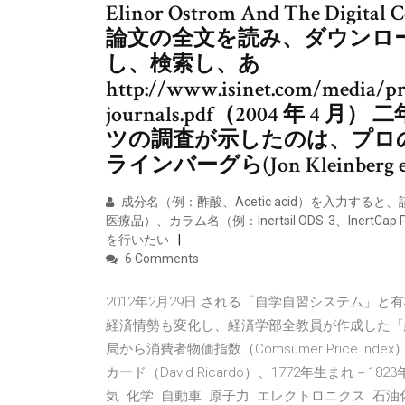
Elinor Ostrom And The Digital 
論文の全文を読み、ダウンロ
し、検索し、あ
http://www.isinet.com/media/pr
journals.pdf（2004 年 4 
ツの調査が示したのは、プロ
ラインバーグら(Jon Kleinberg et 
成分名（例：酢酸、Acetic acid）を入力す
医療品）、カラム名（例：Inertsil ODS-3、Iner
を行いたい
6 Comments
2012年2月29日 される「自学自習システム」と
経済情勢も変化し、経済学部全教員が作成した「経
局から消費者物価指数（Comsumer Price I
カード（David Ricardo）、1772年生まれ－1
気. 化学. 自動車. 原子力. エレクトロニクス. 石