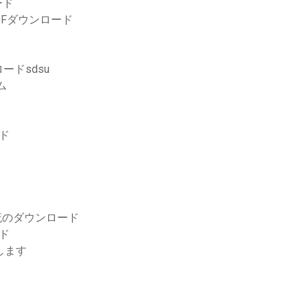
ード
DFダウンロード
ドsdsu
ム
ード
流のダウンロード
ード
します