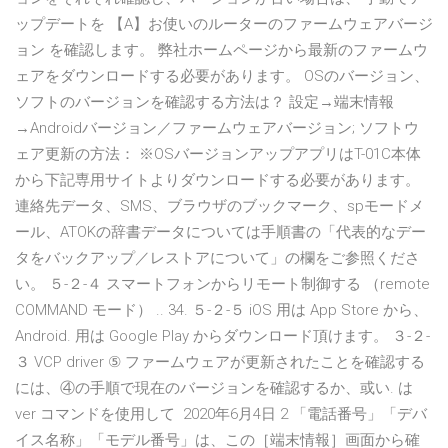
ップデートを 【A】お使いのルーターのファームウェアバージ
ョン を確認します。 弊社ホームページから最新のファームウ
ェアをダウンロードする必要があります。 OSのバージョン、
ソフトのバージョンを確認する方法は？ 設定→端末情報
→Androidバージョン／ファームウェアバージョン; ソフトウ
ェア更新の方法： ※OSバージョンアップアプリはT-01C本体
から下記専用サイトよりダウンロードする必要があります。
連絡先データ、SMS、ブラウザのブックマーク、spモードメ
ール、ATOKの辞書データについては手順書の「代表的なデー
タをバックアップ／レストアについて」の欄をご参照くださ
い。 ５-２-４ スマートフォンからリモート制御する （remote
COMMAND モード） .. 34. ５-２-５ iOS 用は App Store から、
Android. 用は Google Play からダウンロード頂けます。 ３-２-
３ VCP driver ⑤ ファームウェアが更新されたことを確認する
には、④の手順で現在のバージョンを確認するか、或い. は
ver コマンドを使用して 2020年6月4日 2 「電話番号」「デバ
イス名称」「モデル番号」は、この［端末情報］画面から確