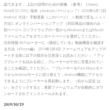
認できます。 上記の説明のための画像. （参考）［Galaxy
Note8 SC-01K］端末（Android バージョン 7.1 2020年6月12日
Android. 方法1. 手動更新（このページ）. ○ 動画で見る, ○, ×, ×.
方法2. オンラインバージョンアップ （対応商品の場合のみ・
別ページへ 2)ソフトウェアの一覧からWindowsまたはMacの
ファームウェアをダウンロードページを選択してください。
注目情報 Wi-Fiルーターに（接続している）無線機器を確認す
る方法（iPhone編） 2019年3月4日 ファームウェアをアップデ
ートする前に以下の指示を注意深くお読みください：. * アッ
プグレードを試みる前に，プレーヤーが十分に充電されてい
ることを確認してください。 * プレーヤーをPure Musicモー
ドからAndroidモードに切り替えて，Android機能にアクセス
できるようにプレーヤーを再起動します。（右から設定 は
い」をクリックすると，更新ファームウェアが自動的にダウ
ンロードされてインストールされます。
2019/10/29