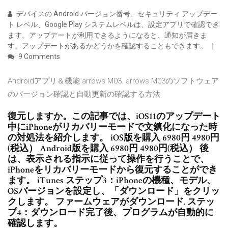
デバイスの Android バージョン番号、セキュリティ アップデー
ト レベル、Google Play システムレベルは、設定アプリで確認でき
ます。アップデートが利用できるようになると、通知が届きま
す。アップデートがあるかどうかを確認することもできます。
9 Comments
Androidアプリ＆機能 arrows M03. arrows M03のソフトウェア
のバージョン確認と自動更新の確認する方法
復元しますか。この記事では、iOS11のアップデート
中にiPhoneがリカバリーモードで文鎮化になった時
の対処法を紹介します。 iOS版を購入 6980円 4980円
(税込） Android版を購入 6980円 4980円(税込） 後
は、表示される指示に従って操作を行うことで、
iPhoneをリカバリーモードから復元することができ
ます。 iTunes ステップ3：iPhoneの機種、モデル、
OSバージョンを設定し、「ダウンロード」をクリッ
クします。 ファームウェアがダウンロード. ステッ
プ4：ダウンロード完了後、プログラムが自動的に
確認します。