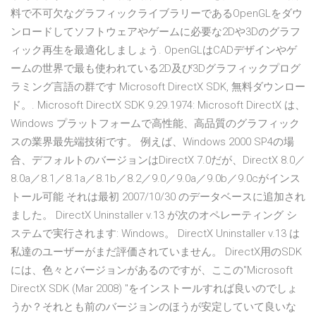
料で不可欠なグラフィックライブラリーであるOpenGLをダウ
ンロードしてソフトウェアやゲームに必要な2Dや3Dのグラフ
ィック再生を最適化しましょう. OpenGLはCADデザインやゲ
ームの世界で最も使われている2D及び3Dグラフィックプログ
ラミング言語の群です Microsoft DirectX SDK, 無料ダウンロー
ド。. Microsoft DirectX SDK 9.29.1974: Microsoft DirectX は、
Windows プラットフォームで高性能、高品質のグラフィック
スの業界最先端技術です。 例えば、Windows 2000 SP4の場
合、デフォルトのバージョンはDirectX 7.0だが、DirectX 8.0／
8.0a／8.1／8.1a／8.1b／8.2／9.0／9.0a／9.0b／9.0cがインス
トール可能 それは最初 2007/10/30 のデータベースに追加され
ました。 DirectX Uninstaller v.13 が次のオペレーティング シ
ステムで実行されます: Windows。 DirectX Uninstaller v.13 は
私達のユーザーがまだ評価されていません。 DirectX用のSDK
には、色々とバージョンがあるのですが、ここの"Microsoft
DirectX SDK (Mar 2008) "をインストールすれば良いのでしょ
うか？それとも前のバージョンのほうが安定していて良いな