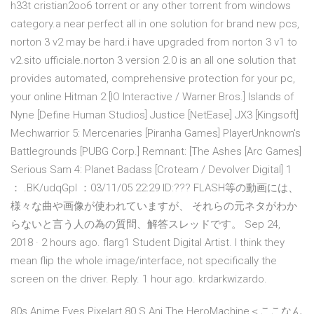
h33t cristian2oo6 torrent or any other torrent from windows
category.a near perfect all in one solution for brand new pcs,
norton 3 v2 may be hard.i have upgraded from norton 3 v1 to
v2.sito ufficiale.norton 3 version 2.0 is an all one solution that
provides automated, comprehensive protection for your pc,
your online Hitman 2 [IO Interactive / Warner Bros.] Islands of
Nyne [Define Human Studios] Justice [NetEase] JX3 [Kingsoft]
Mechwarrior 5: Mercenaries [Piranha Games] PlayerUnknown's
Battlegrounds [PUBG Corp.] Remnant: [The Ashes [Arc Games]
Serious Sam 4: Planet Badass [Croteam / Devolver Digital] 1
： .BK/udqGpI ：03/11/05 22:29 ID:??? FLASH等の動画には、
様々な曲や画像が使われていますが、 それらの元ネタがわか
らないと言う人の為の質問、解答スレッドです。 Sep 24,
2018 · 2 hours ago. flarg1 Student Digital Artist. I think they
mean flip the whole image/interface, not specifically the
screen on the driver. Reply. 1 hour ago. krdarkwizardo.
80s Anime Eyes Pixelart 80 S Ani The HeroMachine＜ここなん