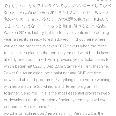
ですが、Flashなんでオンラインでも、ダウンロードしてもOK
なうえ、Mac,WinどちらもOKときたもんだ。 ただ、ちょっと
色のバリエーションが少なく、かつ標準の色はどーもあんま
しよくないような・・・・もっと自由に選べるといいなあ。
Wacken 2016 is history, but the festival events in the coming
year raises its already foreshadowed. Find out here where
you can pre-order the Wacken 2017 tickets when the metal
festival takes place in the coming year and what bands have
already been confirmed. As in previous years, ticket sales for
which began &# 8220; 5 Sep 2008 Starfire via Hero Machine.
Power Girl As an aside, both paint.net and GIMP are free
download-able art programs. Everything I think you're working
with hero machine 2.5 whihc is a different program all
together. Send me This is the most essential program (web
or download) for the creation of solar systems you will ever
encounter. HeroMachine 2.5 (
www.heromachine.com/heromachin… ) Version 2.0 is the