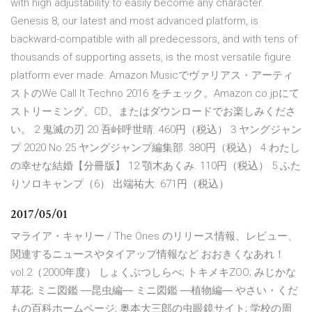
with high adjustability to easily become any character.
Genesis 8, our latest and most advanced platform, is
backward-compatible with all predecessors, and with tens of
thousands of supporting assets, is the most versatile figure
platform ever made. Amazon Musicでヴァリアス・アーティ
ストのWe Call It Techno 2016 をチェック。Amazon.co.jpにて
ストリーミング、CD、またはダウンロードでお楽しみくださ
い。 2 鬼滅の刃 20 吾峠呼世晴. 460円（税込） 3 ヤングジャン
プ 2020 No.25 ヤングジャンプ編集部. 380円（税込） 4 わたし
の幸せな結婚【分冊版】 12 顎木あくみ. 110円（税込） 5 ふた
りソロキャンプ（6） 出端祐大. 671円（税込）
2017/05/01
マライア・キャリー / The Ones のリリース情報、レビュー、
関連するニュースやタイアップ情報など おおきくなあれ！
vol.2（2000年度） しょくぶつしらべ; トキメキZOO; みじかな
草花; ミニ図鑑 ―昆虫編― ミニ図鑑 ―植物編― やさい・くだ
もの百科ホームページ; 奥本大三郎の虫眼鏡サイト; 学校の周