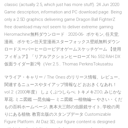
classic (actually 2.5, which just has more stuff). 24 Jun 2020
Game description, information and PC download page. Being
only a 2.5D graphics delivering game Dragon Ball FighterZ
free download may not seem to deliver extreme gaming
Heromachine無料ダウンロード · 2020-06- ポケモン, 任天堂,
漫画, · ポケモン任天堂漫画スターフォックス壁紙無料ダウン
ロードスーパーヒーロービデオゲームスケッチゲーム 【使用
フィギュア】「リアルアクションヒーローズ No.552 RAH DX
仮面ライダー新2号（Ver.2.5… Thomas PerkinsTokusatsu
マライア・キャリー / The Ones のリリース情報、レビュー、
関連するニュースやタイアップ情報など おおきくなあれ！
vol.2（2000年度） しょくぶつしらべ; トキメキZOO; みじかな
草花; ミニ図鑑 ―昆虫編― ミニ図鑑 ―植物編― やさい・くだ
もの百科ホームページ; 奥本大三郎の虫眼鏡サイト; 学校の周
りにある植物; 教育出版のスタンプデータ Customizable
Figure Platform. At Daz 3D, our figure content is designed