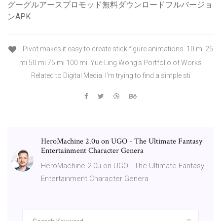
グーグルアースプロモッド無料ダウンロードフルバージョ
ンAPK
Pivot makes it easy to create stick-figure animations. 10 mi 25
mi 50 mi 75 mi 100 mi. Yue-Ling Wong's Portfolio of Works
Related to Digital Media. I'm trying to find a simple sti
HeroMachine 2.0u on UGO - The Ultimate Fantasy
Entertainment Character Genera
HeroMachine 2.0u on UGO - The Ultimate Fantasy
Entertainment Character Genera