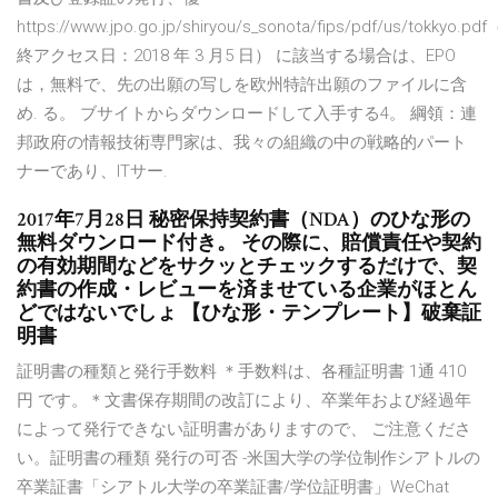
https://www.jpo.go.jp/shiryou/s_sonota/fips/pdf/us/tokkyo.pd
終アクセス日：2018 年 3 月5 日） に該当する場合は、EPO
は，無料で、先の出願の写しを欧州特許出願のファイルに含
め. る。 ブサイトからダウンロードして入手する4。 綱領：連
邦政府の情報技術専門家は、我々の組織の中の戦略的パート
ナーであり、ITサー.
2017年7月28日 秘密保持契約書（NDA）のひな形の
無料ダウンロード付き。 その際に、賠償責任や契約
の有効期間などをサクッとチェックするだけで、契
約書の作成・レビューを済ませている企業がほとん
どではないでしょ 【ひな形・テンプレート】破棄証
明書
証明書の種類と発行手数料 ＊手数料は、各種証明書 1通 410
円 です。＊文書保存期間の改訂により、卒業年および経過年
によって発行できない証明書がありますので、 ご注意くださ
い。証明書の種類 発行の可否 -米国大学の学位制作シアトルの
卒業証書「シアトル大学の卒業証書/学位証明書」WeChat