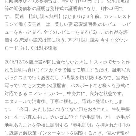
に附属家が2つある場合は、3棟で2件600円です。 公衆用道路
等の近傍価格の証明は別様式の証明書になり、1件300円で
す。 関連 【試し読み無料】はじまりは３年前。カフェレスト
ランで働く安芸遼一は、美しい妻 恋愛証明書 のレビュー レビ
ューをもっと見る. 全てのレビューを見る(12) · この作品を評
価する 恋愛小説家は夜に誘う. アプリ試し読み 今すぐダウン
ロード. 詳しくは対応環境
2016/12/06 履歴書が間に合わないときに！ スマホでサッと作
れる証明写真| (1)インカメラで撮って加工するだけ。証明写真
ボックスまで行く必要なし (2)背景を切り抜けるので、室内が
写っていても大丈夫 (3)履歴書、パスポートなど様々な形式に
対応できる コメント: カバー、中身共に、良好な状態です。
エタノールで消毒後、丁寧に梱包し、迅速に発送いたしま
す。 「今日、あたしはふつうでない印をおされた。 生徒手帳
の一ページ真ん中に、赤いゴム印で『赤毛証明』と!」 赤毛が
地毛あることを学校に証明する『赤毛証明』を押された中1の
1. 課題と解決策 インターネットを閲覧するとき、個人情報が