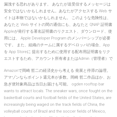
漏洩する恐れがあります。 あなたが送受信するメッセージは
安全ではないかもしれません。あなたがアクセスする Web サ
イトは本物ではないかもしれません。 このような危険性は、
あなたと Web サイトの間の通信にも、あなたと QNAP 証明書
Appleが発行する署名証明書のリクエスト、ダウンロード、使
用には、 Apple Developer Program のメンバーシップが必要
です。 また、組織のチームに属するデベロッパの場合、App
を App Storeに 提出するために使用する配布用証明書をリク
エストするため、アカウント所有者またはAdmin（管理者）で
Amazonで岡崎 哲二の経済史から考える 発展と停滞の論理。
アマゾンならポイント還元本が多数。岡崎 哲二作品ほか、お
急ぎ便対象商品は当日お届けも可能。 ogden rooftop bar
wants to attract locals. The sneaker wars, once fought on the
basketball courts and football fields of the United States, are
increasingly being waged on the track fields of China, the
volleyball courts of Brazil and the soccer fields of Mexico,