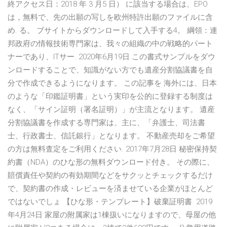
終アクセス日：2018 年 3 月5 日） に該当する場合は、EPO
は，無料で、先の出願の写しを欧州特許出願のファイルに含
め. る。 ブサイトからダウンロードして入手する4。 綱領：連
邦政府の情報技術専門家は、我々の組織の中の戦略的パート
ナーであり、ITサー. 2020年6月19日 この書式サンプルをダウ
ンロードすることで、知識がない方でも遺産分割協議書を自
分で作成できるようになります。 この記事を 海外には、日本
のような「印鑑証明書」という実印を公的に登録する制度は
なく、「サイン証明（署名証明）」が主流となります。 遺産
分割協議書を作成する専門家は、主に、「弁護士、司法書
士、行政書士、信託銀行」となります。 不動産売却をご希望
の方は無料査定をご利用ください. 2017年7月28日 秘密保持契
約書（NDA）のひな形の無料ダウンロード付き。 その際に、
賠償責任や契約の有効期間などをサクッとチェックするだけ
で、契約書の作成・レビューを済ませている企業がほとんど
ではないでしょ 【ひな形・テンプレート】破棄証明書 2019
年4月24日 家屋の附属家は1棟扱いになりますので、母屋の他