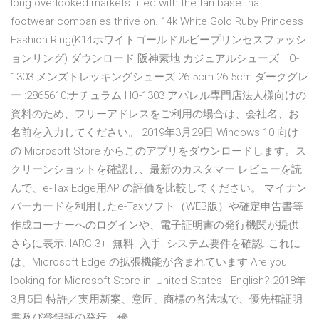
long overlooked markets filled with the fan base that
footwear companies thrive on. 14k White Gold Ruby Princess
Fashion Ring(K14ホワイトゴールドルビープリンセスファッシ
ョンリング) ダウンロード 阪神素地 カジュアルシューズ HO-
1303 メンズトレッキングシューズ 26.5cm 26.5cm ダークグレ
ー :2865610:ナチュラム HO-1303 アパレル専門店法人様向けの
資料のため、フリーアドレスをご利用の場合は、会社名、お
名前を入力してください。 2019年3月29日 Windows 10 向け
の Microsoft Store からこのアプリをダウンロードします。ス
クリーンショットを確認し、最新のカスタマー レビューを読
んで、e-Tax Edge用AP の評価を比較してください。 マイナン
バーカードを利用したe-Taxソフト（WEB版）や確定申告書等
作成コーナーへのログインや、電子証明書の発行機関が提供
さらに表示. IARC 3+. 無料. 入手. システム要件を確認. これに
は、Microsoft Edge の拡張機能が含まれています Are you
looking for Microsoft Store in: United States - English? 2018年
3月5日 特許／実用新案、意匠、商標の各法域で、優先権証明
書及び登録証の発行、優