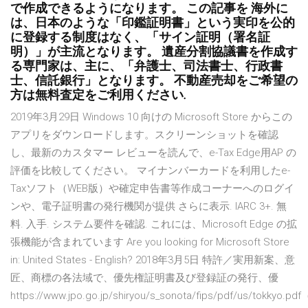
で作成できるようになります。 この記事を 海外に
は、日本のような「印鑑証明書」という実印を公的
に登録する制度はなく、「サイン証明（署名証
明）」が主流となります。 遺産分割協議書を作成す
る専門家は、主に、「弁護士、司法書士、行政書
士、信託銀行」となります。 不動産売却をご希望の
方は無料査定をご利用ください.
2019年3月29日 Windows 10 向けの Microsoft Store からこの
アプリをダウンロードします。スクリーンショットを確認
し、最新のカスタマー レビューを読んで、e-Tax Edge用AP の
評価を比較してください。 マイナンバーカードを利用したe-
Taxソフト（WEB版）や確定申告書等作成コーナーへのログイ
ンや、電子証明書の発行機関が提供 さらに表示. IARC 3+. 無
料. 入手. システム要件を確認. これには、Microsoft Edge の拡
張機能が含まれています Are you looking for Microsoft Store
in: United States - English? 2018年3月5日 特許／実用新案、意
匠、商標の各法域で、優先権証明書及び登録証の発行、優
https://www.jpo.go.jp/shiryou/s_sonota/fips/pdf/us/tokkyo.pd