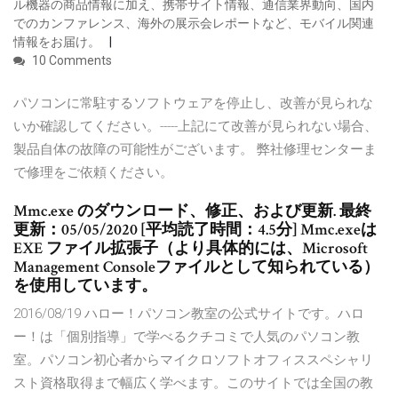
ル機器の商品情報に加え、携帯サイト情報、通信業界動向、国内
でのカンファレンス、海外の展示会レポートなど、モバイル関連
情報をお届け。
10 Comments
パソコンに常駐するソフトウェアを停止し、改善が見られな
いか確認してください。-----上記にて改善が見られない場合、
製品自体の故障の可能性がございます。 弊社修理センターま
で修理をご依頼ください。
Mmc.exe のダウンロード、修正、および更新. 最終
更新：05/05/2020 [平均読了時間：4.5分] Mmc.exeは
EXE ファイル拡張子（より具体的には、Microsoft
Management Consoleファイルとして知られている）
を使用しています。
2016/08/19 ハロー！パソコン教室の公式サイトです。ハロ
ー！は「個別指導」で学べるクチコミで人気のパソコン教
室。パソコン初心者からマイクロソフトオフィススペシャリ
スト資格取得まで幅広く学べます。このサイトでは全国の教