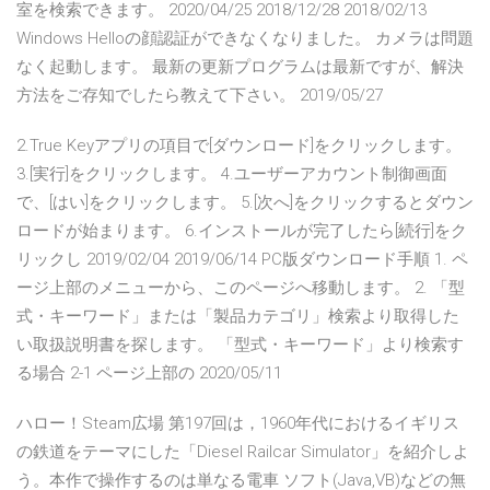
室を検索できます。 2020/04/25 2018/12/28 2018/02/13
Windows Helloの顔認証ができなくなりました。 カメラは問題
なく起動します。 最新の更新プログラムは最新ですが、解決
方法をご存知でしたら教えて下さい。 2019/05/27
2.True Keyアプリの項目で[ダウンロード]をクリックします。
3.[実行]をクリックします。 4.ユーザーアカウント制御画面
で、[はい]をクリックします。 5.[次へ]をクリックするとダウン
ロードが始まります。 6.インストールが完了したら[続行]をク
リックし 2019/02/04 2019/06/14 PC版ダウンロード手順 1. ペ
ージ上部のメニューから、このページへ移動します。 2. 「型
式・キーワード」または「製品カテゴリ」検索より取得した
い取扱説明書を探します。 「型式・キーワード」より検索す
る場合 2-1 ページ上部の 2020/05/11
ハロー！Steam広場 第197回は，1960年代におけるイギリス
の鉄道をテーマにした「Diesel Railcar Simulator」を紹介しよ
う。本作で操作するのは単なる電車 ソフト(Java,VB)などの無