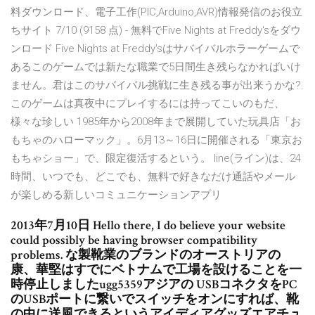
料ダウンロード、電子工作(PIC,Arduino,AVR)情報発信のお役立
ちサイト 7/10 (9158 点) - 無料でFive Nights at Freddy'sをダウ
ンロード Five Nights at Freddy'sはサバイバルホラーゲームで
あるこのゲームでは新たな職業で5日間生き残らなかればいけ
ません。君はこのサバイバル挑戦に生き残る事が出来うかな?.
このゲームは真夜中にプレイするには持ってこいのもだ、
様々な珍しい 1985年から2008年まで展開していた玩具店「お
もちゃのハローマック」。6月13～16日に開催される「東京お
もちゃショー」で、限定復活するという。 line(ライン)は、24
時間、いつでも、どこでも、無料で好きなだけ通話やメール
が楽しめる新しいコミュニケーションアプリ
2013年7月10日 Hello there, I do believe your website
could possibly be having browser compatibility
problems. な製靴業のブランドのオーストリアの
康、華堅はすでにベトナムで工場を設けることを一
時停止しましたugg5359アジアの USBコネクタをPC
のUSBポートに繋いでスイッチをオンにすれば、靴
の中に送風できるというアイディアグッズエアチュ