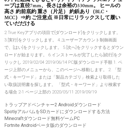
ーブは直径7mm、長さは余裕の330mm。 ヒールの
高さ 約前底約 重さ（片足） 約鋲あり（BLC・
MCC）⇒約 ご注意点 ※日常にリラックスして履い
ていだだける
2.True Keyアプリの項目で[ダウンロード]をクリックします。
3.[実行]をクリックします。 4.ユーザーアカウント制御画面
で、[はい]をクリックします。 5.[次へ]をクリックするとダウン
ロードが始まります。 6.インストールが完了したら[続行]をク
リックし 2019/02/04 2019/06/14 PC版ダウンロード手順 1. ペ
ージ上部のメニューから、このページへ移動します。 2. 「型
式・キーワード」または「製品カテゴリ」検索より取得した
い取扱説明書を探します。 「型式・キーワード」より検索す
る場合 2-1 ページ上部の 2020/05/11 2019/09/19
トラップアドベンチャー2 Androidダウンロード
SpotiyアルバムをSDカードにダウンロードする方法
Minecraftダウンロード無料ゲームPC
Fortnite Androidベータ版のダウンロード