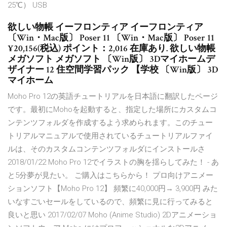
25℃） USB
欲しい物帳 イーフロンティア イーフロンティア
〔Win・Mac版〕 Poser 11 〔Win・Mac版〕 Poser 11
¥20,156(税込) ポイント：2,016 在庫あり. 欲しい物帳
メガソフト メガソフト 〔Win版〕 3Dマイホームデ
ザイナー 12 住空間学習パック 【学校 〔Win版〕 3D
マイホーム
Moho Pro 12の英語チュートリアルを日本語に翻訳したページ
です。最初にMohoを起動すると、指定した場所にカスタムコ
ンテンツフォルダを作成するよう求められます。このチュー
トリアルマニュアルで使用されているチュートリアルファイ
ルは、そのカスタムコンテンツフォルダにインストールさ
2018/01/22 Moho Pro 12でイラストの胸を揺らしてみた！ - あ
と5分夢が見たい。 ご購入はこちらから！ プロ向けアニメー
ションソフト【Moho Pro 12】 頻繁に40,000円→ 3,900円 みた
いなすごいセールをしているので、頻繁に見に行ってみると
良いと思い 2017/02/07 Moho (Anime Studio) 2Dアニメーショ