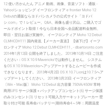
12 使い方かんたん アニメ 動画、画像、音楽ソフト - 通販 -
Yahoo!ショッピング イーフロンティア e frontier Moho 12
Debutの通販ならヨドバシカメラの公式サイト「ヨドバ
シ.com」で！レビュー、Q&A、画像も盛り沢山。ご購入でゴ
ールドポイント取得！今なら日本全国へ全品配達料金無料、
即日・翌日お届け実施中。 イーフロンティア Moho 12 Debut
CLMHCDH111 国内発送,【メーカー直送】 【値下げ】イーフ
ロンティア Moho 12 Debut CLMHCDH111 , - dbartoronto.com
2014年1月12日 公開を終了しました。 2013年10月14日 ご注意
ください：OS X 10.9 Mavericksでは動作しません。 システム
をOS X 10.9 Mavericksへアップデートするとムービーを作成
できなくなります。 2013年4月2日 OS X 10.7 Lionは10.7.5へア
ップデートしてください。 2013年3月20日 イーフロンティア
〔Win・Mac版〕 Moho 12 Debut 出力容量 750VA/450W 常時
商用UPS サージ保護＋バックアップコンセント(6) サージ保護
のみコンセント(3) リセット可能入力サーキットブレーカー 壁
取り付け可能 長寿命バッテリー(期待寿命4～5年：周囲温度