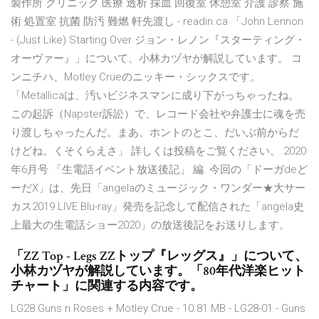
製作所 クリニック 医療 透析 採血 回復室 休憩室 介護 診察 施
術 処置室 抗菌 防汚 難燃 軒先渡し - readin.ca 「John Lennon
- (Just Like) Starting Over ジョン・レノン『スターティング・
オーヴァー』」について、小林カヅヤが解説しています。 コ
ンニチハ、Motley Crueのニッキー・シックスです。
「Metallicaは、汚いビジネスマンに成り下がっちゃったね。
この起訴（Napster訴訟）で、レコード会社や弁護士に魂を売
り渡しちゃったんだ。まあ、ホントのとこ、だいぶ前からだ
けどね。くそくらえさ」 詳しくは投稿をご覧ください。 2020
年6月号 「生電話イベント放送後記」 編. 今回の「ドーガdeど
ーだX」は、先日「angelaのミュージック・ワンダー★大サー
カス2019 LIVE Blu-ray」発売を記念して配信された「angela史
上最大の生電話ショー2020」の放送後記をお送りします。
「ZZ Top - Legs ZZトップ『レッグス』」について、
小林カヅヤが解説しています。「80年代洋楽ヒット
チャート」に関連する内容です。
LG28 Guns n Roses + Motley Crue - 10.81 MB - LG28-01 - Guns