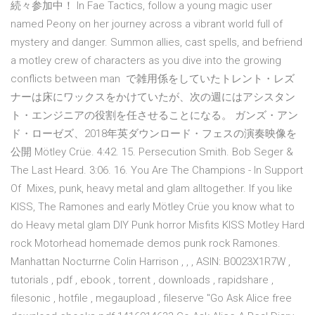
続々参加中！ In Fae Tactics, follow a young magic user
named Peony on her journey across a vibrant world full of
mystery and danger. Summon allies, cast spells, and befriend
a motley crew of characters as you dive into the growing
conflicts between man で雑用係をしていたトレント・レズ
ナーは床にワックスをかけていたが、次の週にはアシスタン
ト・エンジニアの役割を任させることになる。 ガンズ・アン
ド・ローゼズ、2018年英ダウンロード・フェスの演奏映像を
公開 Mötley Crüe. 4:42. 15. Persecution Smith. Bob Seger &
The Last Heard. 3:06. 16. You Are The Champions - In Support
Of Mixes, punk, heavy metal and glam alltogether. If you like
KISS, The Ramones and early Mötley Crüe you know what to
do Heavy metal glam DIY Punk horror Misfits KISS Motley Hard
rock Motorhead homemade demos punk rock Ramones.
Manhattan Nocturrne Colin Harrison , , , ASIN: B0023X1R7W ,
tutorials , pdf , ebook , torrent , downloads , rapidshare ,
filesonic , hotfile , megaupload , fileserve "Go Ask Alice free