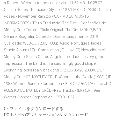
n Roses - Welcom to the Jungle.zip - 11.62 MB - LG28-02 -
Guns n Roses - Paradise City.zip - 13.91 MB - LG28-03 - Guns n
Roses - November Rain.zip - 8.87 MB 2019/06/16
INFORMAÇÕES« Título Traduzido: The Dirt – Confissões do
Mötley Crüe Torrent Título Original: The Dirt IMDb: 7,8/10
Gênero: Biografia, Comédia, Drama Lançamento: 2019
Qualidade: WEB-DL 720p, 1080p Áudio: Português, Inglês
Studio Album (17) - Compilation (2) - Live (2) New album of
Motley Crue Saints Of Los Angeles produces a very good
impression. The band is in a surprisingly good shape.
Everything looks really brisk and … 2020/05/28 2008/08/27
Motley Crue 02. MÖTLEY CRÜE «Shout at the Devil» (1983) (JP
1987 Warner-Pioneer Corporation • 32XD-679)/Art/A case.JPG
968.2 KB 05. MÖTLEY CRÜE «Raw Tracks» (EP) (JP 1988
Warner-Pioneer Corporation • 25XD-1052
Calファイルをダウンロードする
PC用の元のアプリケーションをダウンロード