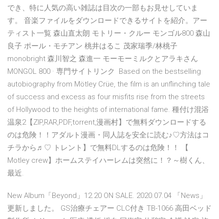
でき、特に人気の高い雑誌は目次の一部もお見せしていま
す。 音楽ファイルをダウンロードできるサイトを紹介。アー
ティスト一覧 森山直太朗 モトリー・クルー モンゴル800 森山
良子 ポール・モチアン 桃井はるこ 茂家瑞季/林桃子
monobright 森川智之 森進一 モーモーミルクとアラキさん
MONGOL 800 · 専門サイトリンク Based on the bestselling
autobiography from Mötley Crüe, the film is an unflinching tale
of success and excess as four misfits rise from the streets
of Hollywood to the heights of international fame. 種付け混浴
温泉2【ZIP,RAR,PDF,torrent,漫画村】で無料ダウンロードする
のは危険！！アダルト漫画・同人誌を安全に読む♪♡方法はコ
チラから♬♡ トレント】で無料DLするのは危険！！ 【
Motley crew】ホームステイハーレムは突然に！？～樹くん、
最近.
New Album「Beyond」12.20 ON SALE. 2020.07.04 「News」
更新しました。 GS治療チェアー CLC付き TB-1066 高田ベッド