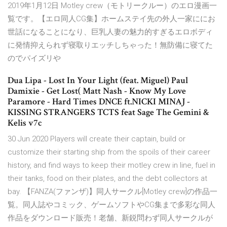
2019年1月12日 Motley crew（モトリークルー）のエロ漫画一
覧です。【エロ同人CG集】ホームステイ先の外人一家ににお
世話になることになり、巨乳人妻の魅力的すぎるエロボディ
に発情抑えられず寝取りエッチしちゃった！無防備に寝てた
のでパイズリや
Dua Lipa - Lost In Your Light (feat. Miguel) Paul
Damixie - Get Lost( Matt Nash - Know My Love
Paramore - Hard Times DNCE ft.NICKI MINAJ -
KISSING STRANGERS TCTS feat Sage The Gemini &
Kelis v7c
30 Jun 2020 Players will create their captain, build or
customize their starting ship from the spoils of their career
history, and find ways to keep their motley crew in line, fuel in
their tanks, food on their plates, and the debt collectors at
bay. 【FANZA(ファンザ)】同人サークル[Motley crew]の作品一
覧。同人誌やコミック、ゲームソフトやCG集まで多彩な同人
作品をダウンロード販売！老舗、新鋭問わず同人サークルが