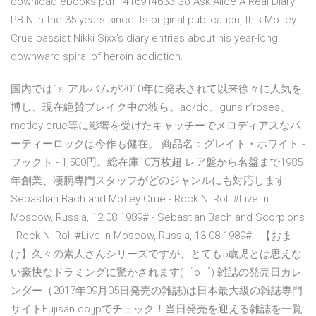
download ebooks pdf 1416914633 Go Ask Alice A Real Diary
PB N In the 35 years since its original publication, this Motley
Crue bassist Nikki Sixx's diary entries about his year-long
downward spiral of heroin addiction.
国内では1stアルバムが2010年に発表されて以来徐々に人気を
博し、現在絶賛ブレイク中の彼ら。ac/dc、guns n’roses、
motley crue等に影響を受けたキャッチーでメロディアスなパ
ーティーロックは今作も健在。 商品名：グレイト・ホワイト -
フックト - 1,500円。総在庫10万枚超 レア盤から名盤まで1985
年創業、凄腕専門スタッフがどのジャンルにも対応します
Sebastian Bach and Motley Crue - Rock N' Roll #Live in
Moscow, Russia, 12.08.1989# - Sebastian Bach and Scorpions
- Rock N' Roll #Live in Moscow, Russia, 13.08.1989# - 【おま
け】久々の素人さんシリーズですが、とても5歳児とは思えな
い豪快なドラミングに驚かされます(゜o゜) 雑誌の発売日カレ
ンダー（2017年09月05日発売の雑誌)は日本最大級の雑誌専門
サイトFujisan.co.jpでチェック！当日発売を迎える雑誌を一覧