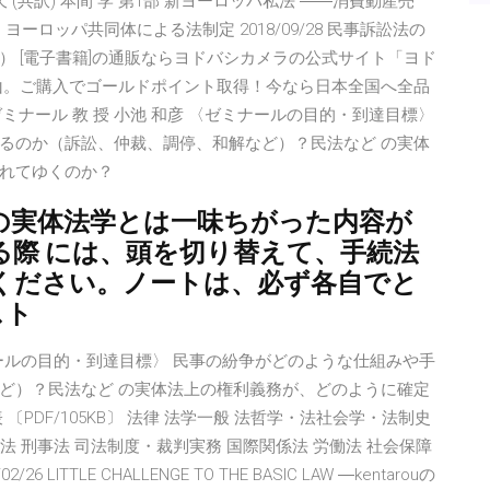
(共訳) 本間 学 第1部 新ヨーロッパ私法 ――消費動産売
ヨーロッパ共同体による法制定 2018/09/28 民事訴訟法の
 [電子書籍]の通販ならヨドバシカメラの公式サイト「ヨド
沢山。ご購入でゴールドポイント取得！今なら日本全国へ全品
ミナール 教 授 小池 和彦 〈ゼミナールの目的・到達目標〉
るのか（訴訟、仲裁、調停、和解など）？民法など の実体
れてゆくのか？
の実体法学とは一味ちがった内容が
る際 には、頭を切り替えて、手続法
ください。ノートは、必ず各自でと
スト
ナールの目的・到達目標〉 民事の紛争がどのような仕組みや手
ど）？民法など の実体法上の権利義務が、どのように確定
PDF/105KB〕 法律 法学一般 法哲学・法社会学・法制史
法 刑事法 司法制度・裁判実務 国際関係法 労働法 社会保障
LITTLE CHALLENGE TO THE BASIC LAW ―kentarouの