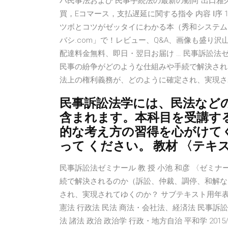
パ民事法および 民事手続法の最新の動向 出口雅久 
買，Eコマース，支払遅延に関する指令 内容 Ⅰ序 1 
ツボとコツがゼッタイにわかる本（秀和システム）
バシ.com」で！レビュー、Q&A、画像も盛り
配達料金無料、即日・翌日お届け … 民事訴訟法ゼ
民事の紛争がどのような仕組みや手続で解決され
法上の権利義務が、どのように確定され、実現さ
民事訴訟法学には、民法など
含まれます。本科目を受講す
的な考え方の習得を心がけて
って ください。 教材 〈テキ
民事訴訟法ゼミナール 教 授 小池 和彦 〈ゼミ
続で解決されるのか（訴訟、仲裁、調停、和解な
され、実現されてゆくのか？ サブテキスト用年表 〔
憲法 行政法 民法 商法・会社法、経済法 民事訴訟
法 諸法 政治 政治学 行政・地方自治 平和学 2015/02/26 