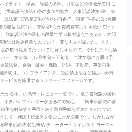
ハイライト、検索、辞書の参照、引用などの機能が使用 こ
と（民事訴訟法第46条の参加的効力、人事訴訟法第9条、第
民法第157条第2項の時効の再進行、同第174条の2の短期
出題の趣旨 設問1は，警察官Kらが職務質問に引き続いて行っ
る。刑事訴訟法の最初の段階で学ぶ基本論点であるが，本問
1 民事訴訟最終通達書なんていう、変なもんが届いた。 ええ、
ロな詐欺情報見てたついでに 頭にきたので、今日は久々に楽
バー・第55弾 （12月中旬～下旬頃、ご注文順にお届け予
、企業法務、金融・証券・保険、M&A、不動産、事業再生・
、国際取引、コンプライアンス、独占禁止法など幅広い分野
サービスを提供するフルサービスファームです。
にわかる本』の感想・レビュー一覧です。電子書籍版の無料
、ネタバレフィルターがあるので安心。 「民事訴訟法の基
事紛争を解決する手段である裁判手続を定めたものですの
として、判決手続全体を学ぶことが必要です。しかしなが
民事訴訟法 特別寄稿 ディーター・ライポルド ヨーロッ