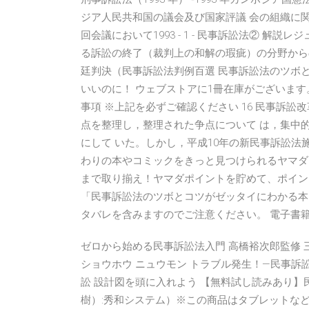
ジア人民共和国の議会及び国家評議 会の組織に関す
回会議において1993 - 1 - 民事訴訟法② 解
る訴訟の終了（裁判上の和解の瑕疵）の分野からの
廷判決（民事訴訟法判例百選 民事訴訟法のツボ
いいのに！ ウェブストアに1冊在庫がございます。（
事項 ※上記を必ずご確認ください 16 民事訴訟
点を整理し，整理された争点について は，集中
にして いた。しかし，平成10年の新民事訴訟法
わりの本やコミックをきっと見つけられるヤマダ
まで取り揃え！ヤマダポイントを貯めて、ポイン
「民事訴訟法のツボとコツがゼッタイにわかる本
タバレを含みますのでご注意ください。 電子書籍ストア 
ゼロから始める民事訴訟法入門 高橋裕次郎監修 三修社,
ショウホウ ニュウモン トラブル発生！—民事訴
訟 設計図を頭に入れよう 【無料試し読みあり
樹）:秀和システム）※この商品はタブレットな