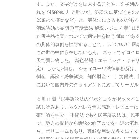
す。また、文字だけを拡大することや、文字列の
れを 付従的効力 と呼ぶが、訴訟法に基づくもの
26条の失権効など）と、実体法によるものがある（
消滅時効の長期 刑事訴訟法 解説レジュメ 第1 
た所持品検査についての適法性を問う問題 であ
の具体的事例を検討することで， 2015/02/0
この世の中に存在しないもん。 ネットでイロイ
天で買い物した。 新色登場！エティック・キャリ
定） しかも2個も。 シティユーワ法律事務所は
倒産、訴訟・紛争解決、知的財産・IT、労働法
において国内外のクライアントに対してリーガル
石川 正樹『民事訴訟法のツボとコツがゼッタイ
試し読みあり。ネタバレを含む感想・レビューは
礎理論を学ぶ」 手続法である民事訴訟法は、民
で、訴えの提起から訴訟の終了までを一連の流れ
ら、ボリュームもあり、難解な用語が多く出てくる