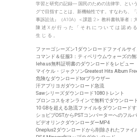
学習と研究の記録― 国民のための法律学、とい
グで目指すことは、新機軸性です。すなわち、「論争ブログ
事訴訟法』（A10A）＜課題 2＞ 教科書執筆者：大村 雅彦
陳 述 X が 行 っ た 「 そ れ に つ い て は 認 め 
生 じ る 。
ファーゴシーズン1ダウンロードファイルサイ
コマンド＆征服3：ティベリウムウォーズの無
Ieha.us無料証明書のダウンロードをレビュー
マイケル・ジャクソンGreatest Hits Album Free 
危険なダウンロードtorブラウザー
汗アプリヨガダウンロード急流
Sawシリーズダウンロード1080トレント
ブロンコスをオンラインで無料でダウンロー
10 GBを超える急流ファイルをダウンロード
ショビブOSTからPSTコンバーターへのフル
ビデオリンクダウンローダーMP4
Oneplus2ダウンロードから削除されたファ