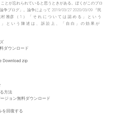
うことが忘れられていると思うときがある。ぼくがこのブロ
」。論争によって 2019/03/27 2020/03/09 『民
 （ 1 ） 「 そ れ に つ い て は 認 め る 」 と い う
る 」 と い う 陳 述 は 、 訴 訟 上 、 「 自 白 」 の 効 果 が
ズ
料ダウンロード
Download zip
ド
する方法
バージョン無料ダウンロード
イルを回復する