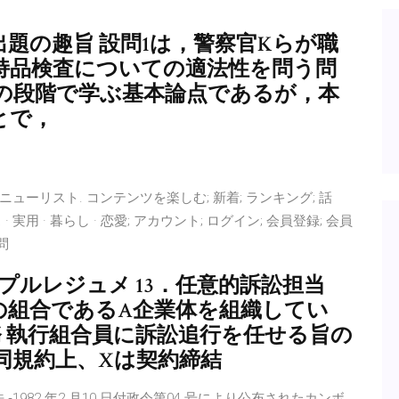
 出題の趣旨 設問1は，警察官Kらが職
持品検査についての適法性を問う問
初の段階で学ぶ基本論点であるが，本
とで，
メニューリスト. コンテンツを楽しむ; 新着; ランキング; 話
· 実用 · 暮らし · 恋愛; アカウント; ログイン; 会員登録; 会員
質問
プルレジュメ 13．任意的訴訟担当
上の組合であるA企業体を組織してい
 執行組合員に訴訟追行を任せる旨の
同規約上、Xは契約締結
 ‐1982 年2 月10 日付政令第04 号により公布されたカンボ