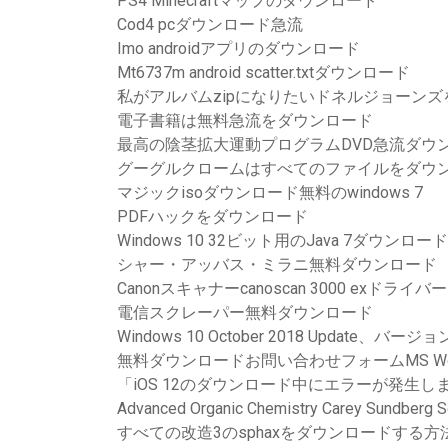
PS4 Minecraftマップのダウンロード
Cod4 pcダウンロード急流
Imo androidアプリのダウンロード
Mt6737m android scatter.txtダウンロード
私がアルバムzipになりたいドネルジョーン
電子書籍は無料急流をダウンロード
最高の陰茎拡大運動プログラムDVD急流ダウ
グーグルクロームはすべてのファイルをダウ
マジックisoダウンロード無料のwindows 7
PDFハックをダウンロード
Windows 10 32ビット用のJava 7ダウンロード
シャー・アッバス・ミラニ無料ダウンロード
Canonスキャナーcanoscan 3000 exドラ
電信スクレーパー無料ダウンロード
Windows 10 October 2018 Update、バ
無料ダウンロードお問い合わせフォームMS Wo
「iOS 12のダウンロード中にエラーが発生しまし
Advanced Organic Chemistry Carey Su
すべての改造3のsphaxをダウンロードする方