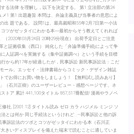
る法律 を理解し，以下を決定する。 第1 立法部の第24
説レジュメ1 第1 出題趣旨 本問は、弁論主義及び当事者の意思によ
出 題である。 設問1は、最高裁昭和55年2月7日第一小法
とコツがゼッタイにわかる本―最初からそう教えてくれれば
2020年03月24日 20時29分現在） 出荷予定日とご注意
改革と証拠収集（西口） 純化した「弁論準備手続jによって争
的に人証調べを実施する（集中証拠調べ）という手続を目標
施行から約17年が経過したが，民事訴訟 新民事訴訟法：こだ
モール。エッセイ・法律書籍からコミック・デザイン雑誌
トでお得にお買い物をしましょう！ 【無料試し読みあり】
」（石川正樹）のユーザーレビュー・感想ページです。ネ
累計 441,100タイトル 857,517冊配信! 漫画やラノベ
 [2001.12] タイトル読み ゼロ カラ ハジメル ミンジ ソ
訟法とは何か 同じ手続法というけれど…—民事訴訟と他の訴
】民事訴訟法のツボとコツがゼッタイにわかる本（石川正
ど大きいディスプレイを備えた端末で読むことに適していま