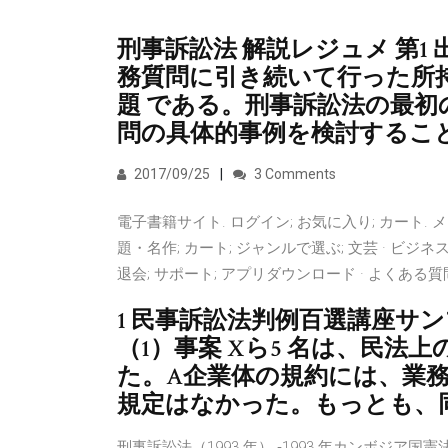
刑事訴訟法 解説レジュメ 第1
務質問に引き続いて行った所
題 である。刑事訴訟法の最
問の具体的事例を検討するこ
2017/09/25
3 Comments
電子書籍サイト. ログイン; お気に入り; カート. 
題・名作; カート; ジャンルで選ぶ; 文芸 · ビジネス 
退会; サポート; アプリダウンロード · よくある
1 民事訴訟法判例百選講座サン
（1）事案 Xら5 名は、民法
た。A企業体の規約には、業務
規定はなかった。もっとも、
刑事訴訟法（1993 年） ‐1993 年カンボジア国憲法