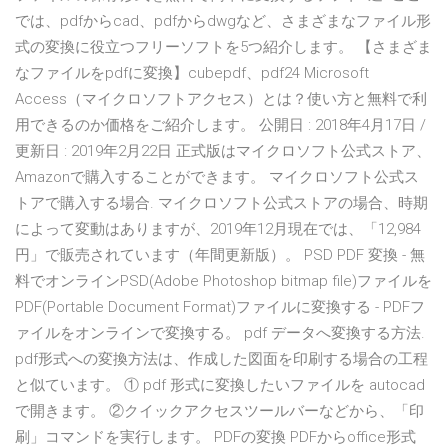
では、pdfからcad、pdfからdwgなど、さまざまなファイル形
式の変換に役立つフリーソフトを5つ紹介します。 【さまざま
なファイルをpdfに変換】cubepdf、pdf24 Microsoft
Access（マイクロソフトアクセス）とは？使い方と無料で利
用できるのか価格をご紹介します。 公開日 : 2018年4月17日 /
更新日 : 2019年2月22日 正式版はマイクロソフト公式ストア、
Amazonで購入することができます。 マイクロソフト公式ス
トアで購入する場合. マイクロソフト公式ストアの場合、時期
によって変動はありますが、2019年12月現在では、「12,984
円」で販売されています（年間更新版）。 PSD PDF 変換 - 無
料でオンラインPSD(Adobe Photoshop bitmap file)ファイルを
PDF(Portable Document Format)ファイルに変換する - PDFフ
ァイルをオンラインで変換する。 pdf データへ変換する方法.
pdf形式への変換方法は、作成した図面を印刷する場合の工程
と似ています。 ① pdf 形式に変換したいファイルを autocad
で開きます。 ②クイックアクセスツールバーなどから、「印
刷」コマンドを実行します。 PDFの変換 PDFからoffice形式