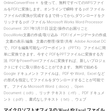
OnlineConvertFree ⭐ ️ を使って、無料ですべてのWPSファイ
ルをPDFに変換します。オンラインで瞬時 する pdf ファイル.
ファイルの変換が完成するまで待ってから,ダウンロードをク
リックする pdf -ファイル Microsoft Works Word Processor
Document 2017年3月31日 設定/操作のお困りごと.
DocuWorks文書の作成/取り込み · PDF/イメージデータの作成
· 文書の表示/編集 · 文書の整理/保管/共有 Adobe Acrobat DC
で、PDFを編集可能なパワーポイント（PPTX） ファイルに簡
単に変換できます。今すぐ PDFをPPTファイルに変換する方
法. PDFをPowerPointファイルに変換すれば、新しいプロジェ
クトにすぐに取り掛かることができます。 無料で始める
Google ドキュメント ファイルは、PDF や Word、Excel など
の形式を指定してファイルをダウンロードすることが可能で
す。 ファイル Microsoft Word（.docx）、Open
Document（.odt）、リッチ テキスト（.rtf）、PDF ドキュメ
ント（.pdf）、書式なしテキスト（.txt）、ウェブ
マイクロソフトオフィスの Word や Excel ファイル