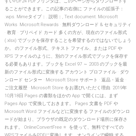
すいPDF24 PDFプリンタは、このページからダウンロードす
ることができます。この記事の右側に ファイルの拡張子：
.wps. Mimeタイプ：. 説明：, Text document. Microsoft
Works Microsoft Rewards · 無料ダウンロード & セキュリティ
· 教育 · プリペイド カード 多くの方が、現在のファイル形式
(.xlsx) でブックを保存することを希望するのではないでしょう
か。 のファイル形式、テキスト ファイル、または PDF や
XPS ファイルのように、別のファイル形式でブックを保存す
る必要もあります。ブックを Excel 97 ～ 2003 のブックを最
新のファイル形式に変換する アカウント プロファイル · ダウ
ンロード センター · Microsoft Store サポート · 返品・返金 ·
ご注文履歴 · Microsoft Store をお選びいただく理由. 2019年
10月18日 Pages の書類をほかの App で開くには、まず
Pages App で変換しておきます。 Pages 文書を PDF や
Microsoft Word ファイルなどに変換する ファイルのダウンロ
ードが始まり、ブラウザの既定のダウンロード場所に保存さ
れます。 OnlineConvertFree ⭐ ️ を使って、無料ですべての
WPSファイルをPDFに変換します。オンラインで瞬時 する