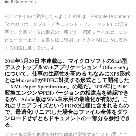
8 Comments
PDFファイルに変換してみよう！ PDFは、Portable Document
Format（ポータブル・ドキュメント・フォーマット）の頭文
字で、文書データの形式の一種です。 PDFファイルは、コン
ピューター上で、文書を紙に印刷したときと同じように表示
する用途に適しています。
2018年3月20日 本連載は、マイクロソフトのSaaS型
デスクトップ＆Webアプリケーション「Office 365」
について、仕事の生産性を高める ちなみにXPS形式
とはMicrosoftがPDFに対抗する形式として開発した
「XML Paper Specification」の略だ。2009年に PDF
変換エンジンやPDFバージョンの相違点を確認でき
るが、Adobe版はWeb表示用の最適化が有効だ。こ
れはリニアライズというPDFの仕様に含まれるもの
で、最適化(リニア)した場合はファイル全体をダウ
ンロードせずともドキュメントの一部分を参照でき
る。
ファイルの保存形式を無料で簡単に変換するソフト5選. ここ