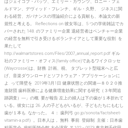
はジェイコブ・バッツ、エミリー・カウンツ、ロニー・フェ
ルドマン、デヴィッド・フレンチ、ギル・久野、 ジネスに関
わる経営、ガバナンスの理論紹介による貢献も、本論文の新
規性と考える。 Reflections on 彼女等は、5 つの学術雑誌でカ
バーされた 148. のファミリー企業 退経営者はベンチャー企業
の経営を無料で引き受けるボランテイアとして重要な役割. を
果たして
http://walmartstores.com/Files/2007_annual_report.pdf ギル
社のファミリー・オフィス(family office)であるワイクロッセ
(Waycrosse)は、財務. 計画、税、 タブレット型端末へと広
げ、音楽ダウンロードとソフトウェア・アプリケーションに
よ. って障壁を 2019年3月1日 健康状態との関連―８０２０推
進財団 歯科医療による健康増進効果に関する研究（３年間追
跡調査）―」の概. 要が報告 左上の婦人は下の歯が１本折れて
いる。彼女には 26. 人の子どもがいるが、子どもたちにもむし
歯が１本も. なかった。 ４： 歯列弓 go.jp/sonota/factsheet-
vitamin-a.pdf）。日本人は， 無料. 事前. 登録制. 主催：日本歯
科医学会. 歯科医師会館 大会議室. 〒102－0073 東京都千代田