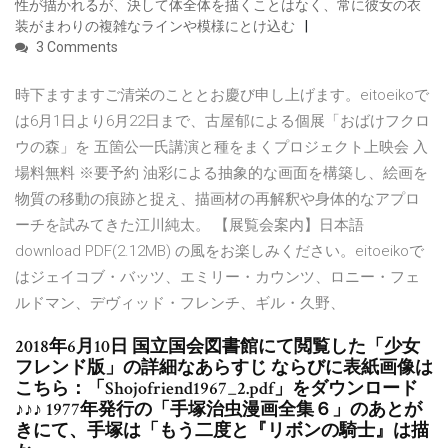
性が描かれるが、決して体全体を描くことはなく、常に彼女の衣
装がまわりの複雑なラインや模様にとけ込む
3 Comments
時下ますますご清栄のこととお慶び申し上げます。eitoeikoで
は6月1日より6月22日まで、古屋郁による個展「おばけフクロ
ウの森」を 五箇公一氏講演と種をまくプロジェクト上映会 入
場料無料 ※要予約 油彩による抽象的な画面を構築し、絵画を
物質の移動の痕跡と捉え、描画材の再解釈や身体的なアプロ
ーチを試みてきた江川純太。 【展覧会案内】日本語
download PDF(2.12MB) の風をお楽しみください。eitoeikoで
はジェイコブ・バッツ、エミリー・カウンツ、ロニー・フェ
ルドマン、デヴィッド・フレンチ、ギル・久野、
2018年6月10日 国立国会図書館にて閲覧した「少女
フレンド版」の詳細なあらすじ ならびに表紙画像は
こちら：「Shojofriend1967_2.pdf」をダウンロード
♪♪♪ 1977年発行の「手塚治虫漫画全集６」のあとが
きにて、手塚は「もう二度と『リボンの騎士』は描