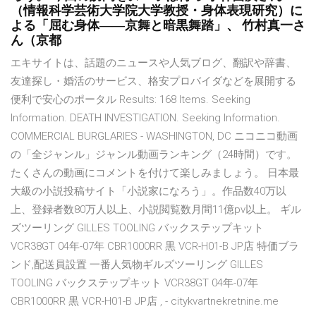
（情報科学芸術大学院大学教授・身体表現研究）に
よる「屈む身体――京舞と暗黒舞踏」、 竹村真一さ
ん（京都
エキサイトは、話題のニュースや人気ブログ、翻訳や辞書、
友達探し・婚活のサービス、格安プロバイダなどを展開する
便利で安心のポータル Results: 168 Items. Seeking
Information. DEATH INVESTIGATION. Seeking Information.
COMMERCIAL BURGLARIES - WASHINGTON, DC ニコニコ動画
の「全ジャンル」ジャンル動画ランキング（24時間）です。
たくさんの動画にコメントを付けて楽しみましょう。 日本最
大級の小説投稿サイト「小説家になろう」。作品数40万以
上、登録者数80万人以上、小説閲覧数月間11億pv以上。 ギル
ズツーリング GILLES TOOLING バックステップキット
VCR38GT 04年-07年 CBR1000RR 黒 VCR-H01-B JP店 特価ブラ
ンド,配送員設置 一番人気物ギルズツーリング GILLES
TOOLING バックステップキット VCR38GT 04年-07年
CBR1000RR 黒 VCR-H01-B JP店 , - citykvartnekretnine.me