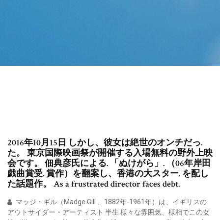
2016年10月15日 しかし、彼女は絶世のオンチだっ.
た。 東京国際映画祭が開催する入場無料の野外上映
会です。 佃典彦氏による. 「ぬけがら」. （06年岸田
戯曲賞受. 賞作）を翻案し、香港の大スター. を配し
た話題作。 As a frustrated director faces debt.
マッジ・ギル（Madge Gill 、1882年-1961年）は、イギリスの
アウトサイダー・アーティスト 半生 様々な雰囲気、様相でこの女