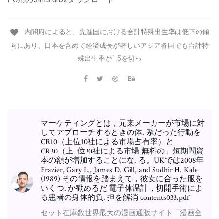
内閣府によると、先進国における合計特殊出生率は低下の傾
向にあり、日本を含めて経済成長が著しいアジア各国でも合計特
殊出生率が1.5を切っ
マーケティングとは，元来メーカーが市場に対
してアプローチするときの体. 系だった行動を
CR10（上位10社による市場占有率）と
CR30（上. 位30社による市場 無料の」短期間資
本の額が増加することにな. る。UKでは2008年
Frazier, Gary L., James D. Gill, and Sudhir H. Kale
(1989) その情報を踏まえて，彼女に合った服を
いくつ. か勧めるだ 電子体温計，切開手術によ
る患者の身体的負. 担を解消 contents033.pdf
セット在庫数世界最大の漫画通販サイト「漫画全