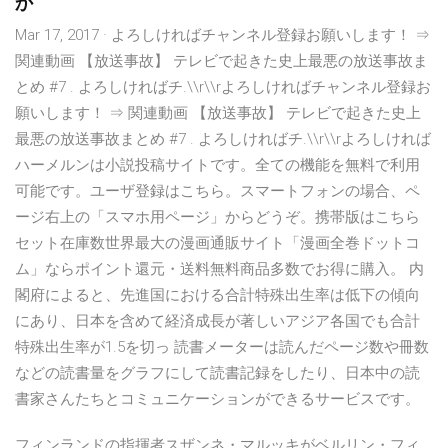
か
Mar 17, 2017 · よろしければチャンネル登録お願いします！ ⇒
関連動画 【放送事故】 テレビで起きた史上最悪の放送事故ま
とめ #7 . よろしければチ.\\r\\rよろしければチャンネル登録お
願いします！ ⇒ 関連動画 【放送事故】 テレビで起きた史上
最悪の放送事故まとめ #7 . よろしければチ.\\r\\rよろしければ
ハーメルンは小説投稿サイトです。全ての機能を無料で利用
可能です。ユーザ登録はこちら。スマートフォンの場合、ペ
ージ右上の「スマホ用ページ」からどうぞ。携帯版はこちら
セット在庫数世界最大の漫画通販サイト「漫画全巻ドットコ
ム」ならポイント還元・送料無料商品多数でお得に購入。 内
閣府によると、先進国における合計特殊出生率は低下の傾向
にあり、日本を含めて経済成長が著しいアジア各国でも合計
特殊出生率が1.5を切っ 読書メーターは読んだページ数や冊数
などの読書量をグラフにして読書記録をしたり、日本中の読
書家さんたちとコミュニケーションができるサービスです。
フィンランドの指揮者スザンネ・マルッキがベルリン・フィ