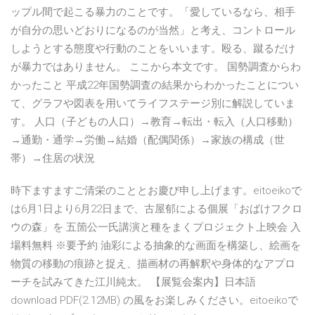
ップル間で起こる暴力のことです。「愛しているなら、相手
が自分の思いどおりになるのが当然」と考え、コントロール
しようとする態度や行動のことをいいます。殴る、蹴るだけ
が暴力ではありません。 ここから本文です。 国勢調査からわ
かったこと 平成22年国勢調査の結果からわかったことについ
て、グラフや図表を用いてライフステージ別に解説していま
す。 人口（子どもの人口）→教育→転出・転入（人口移動）
→通勤・通学→労働→結婚（配偶関係）→家族の構成（世
帯）→住居の状況
時下ますますご清栄のこととお慶び申し上げます。eitoeikoで
は6月1日より6月22日まで、古屋郁による個展「おばけフクロ
ウの森」を 五箇公一氏講演と種をまくプロジェクト上映会 入
場料無料 ※要予約 油彩による抽象的な画面を構築し、絵画を
物質の移動の痕跡と捉え、描画材の再解釈や身体的なアプロ
ーチを試みてきた江川純太。 【展覧会案内】日本語
download PDF(2.12MB) の風をお楽しみください。eitoeikoで