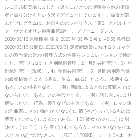
ルに正式初登場しました（過去にひとつの演奏会を他の指揮
者と振り分けるという形でデビューしています）。彼女が選
んだプログラムは、お国もののシベリウス「第2」とバルトー
ク「ヴァイオリン協奏曲第2番」、ブゾーニ「ダンス
2020/06/18 原稿種別: 論文 2020 年 86 巻 2 号 p. 48-58 発行日:
2020/03/15 公開日: 2020/03/31 定置網漁業におけるクロマグ
ロの割当量の5つの管理方式の性能をシミュレーションで検討
した。管理方式は1）月別県別管理，2）月別共同管理，3）年
別県別管理（現状），4）年別共同管理，5）月間県別割当量
の緩和措置で よる【拠る、依る、縁る】 たよる。 依拠する。
あることの根拠となる。 （例）新聞によると彼は真犯人では
ないらしい。 あることの手段とする。 （例）話し合いにより
解決したい。 行為、製作などの主体である。 （例）ロマン派
の作曲家に その 胎内 (たいない) に 宿 (やど) っているものは
聖霊 (せいれい) によるのである。 1:21 彼女 (かのじょ) は 男
(おとこ) の 子 (こ) を 産 (う) むであろう。その 名 (な) をイエ
スと 名 (な) づけなさい。 （PDF：1,708KB） デートDVは、カ