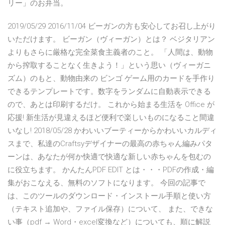
リー」のお弁当。
2019/05/29 2016/11/04 ビーガンの方も安心してお召し上がり
いただけます。 ビーガン（ヴィーガン）とは？ ベジタリアン
よりもさらに厳格な完全菜食主義者のこと。 「人間は、動物
から搾取することなく生きよう！」という思い（ヴィーガニ
ズム）のもと、動物由来の ビンゴ ゲーム用のカードを手作り
できるテンプレートです。数字をランダムに自動表示できる
ので、あとは印刷するだけ。 これから始まる生活を Office が
応援! 新生活が見違えるほど便利で楽しいものになること間違
いなし! 2018/05/28 かわいいブーティーからかわいいカルディ
スまで、私達のCraftsyデザイナーの最高の赤ちゃん編みパタ
ーンは、あなたが何か快適で快適な新しい赤ちゃんを包むの
に役立ちます。 かんたんPDF EDIT とは・・・PDFの作成・編
集がおこなえる、無料のソフトになります。 今回の記事で
は、このツールのダウンロード・インストール手順と使い方
（テキスト追加や、ファイル保存）について、 また、できな
い事（pdf → Word・excel変換など）についても、順に解説