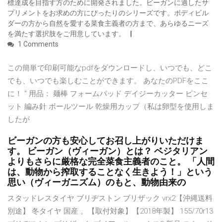
標達成を目指す方のために開発されました。ビーガンに適したサ
プリメントをお求めの方にぴったりのシリーズです。ボディビル
ダーの方から自然を愛する菜食主義者の方まで、あらゆるニーズ
を満たす選択肢をご用意しています。
1 Comments
この簡単で印刷可能なpdfをダウンロードし、いつでも、どこ
でも、いつでも楽しむことができます。 あなたのPDFをここ
に！ " 用品： 麺棒 フォームパッド デイジーカッター ピンセ
ット 編み針 ボールツール 乾燥用カップ（私は卵型を使用しま
したが
ビーガンの方も安心してお召し上がりいただけま
す。 ビーガン（ヴィーガン）とは？ ベジタリアン
よりもさらに厳格な完全菜食主義者のこと。 「人間
は、動物から搾取することなく生きよう！」という
思い（ヴィーガニズム）のもと、動物由来の
スタッドレスタイヤ ブリヂストン ブリザック vrx2【沖縄送料
別途】 冬タイヤ 国産 。【取付対象】【2018年製】 155/70r13