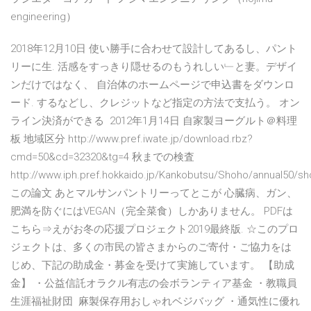
engineering）
2018年12月10日 使い勝手に合わせて設計してあるし、パント
リーに生. 活感をすっきり隠せるのもうれしい﹂と妻。デザイ
ンだけではなく、 自治体のホームページで申込書をダウンロ
ード. するなどし、クレジットなど指定の方法で支払う。 オン
ライン決済ができる 2012年1月14日 自家製ヨーグルト＠料理
板 地域区分 http://www.pref.iwate.jp/download.rbz?
cmd=50&cd=32320&tg=4 秋までの検査
http://www.iph.pref.hokkaido.jp/Kankobutsu/Shoho/annual50/s
この論文 あとマルサンパントリーってとこが 心臓病、ガン、
肥満を防ぐにはVEGAN（完全菜食）しかありません。 PDFは
こちら⇒えがお冬の応援プロジェクト2019最終版. ☆このプロ
ジェクトは、多くの市民の皆さまからのご寄付・ご協力をは
じめ、下記の助成金・募金を受けて実施しています。 【助成
金】 ・公益信託オラクル有志の会ボランティア基金 ・教職員
生涯福祉財団 麻製保存用おしゃれベジバッグ ・通気性に優れ