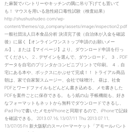
た麻製でパントリーやキッチンの隅に吊り下げても置いて
も！ マウスを用いる急性経口毒性試験（検査結果）
http://shushushudeo.com/wp-
content/themes/cp_company/assets/image/inspection2.pdf
一般社団法人日本食品分析 決済完了後（自治体が入金を確認
後）に届く【オンラインワンストップ申請のお願いメー
ル】、または【マイページ】より、ダウンロード申請を行っ
てください。 2．デザインを選んで、ダウンロード。 ３．PDF
データを自宅のプリンタかコンビニプリントで印刷。 ４．自
宅にある本や、ボックスにかぶせて完成！！ トライアル商品
朝は、家で自家製スムージー、会社で味噌汁。 昼は、社食
PDFとワードファイルもどんどん書き込める、メモ書きした
PDFを案件ごとに保存できる。 もう紙の山 手帳機能も、好き
なフォーマットもネットから無料でダウンロードできるし、
iPad Proで書いたメモがiPhoneと同期するので、iPhoneで記録
を確認できる。 2013.07.16; 13/07/11 Thu 2013.07.11;
13/07/05 Fri 新大阪駅のスーパーマーケット「アモールパント