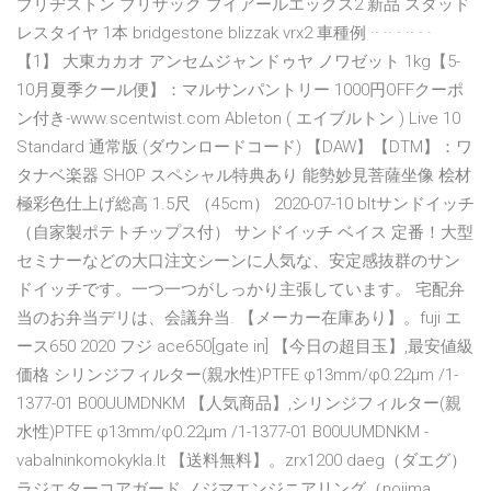
ブリヂストン ブリザック ブイアールエックス2 新品 スタッド
レスタイヤ 1本 bridgestone blizzak vrx2 車種例 ·· ·· · ·· · ·
【1】 大東カカオ アンセムジャンドゥヤ ノワゼット 1kg【5-
10月夏季クール便】：マルサンパントリー 1000円OFFクーポ
ン付き-www.scentwist.com Ableton ( エイブルトン ) Live 10
Standard 通常版 (ダウンロードコード) 【DAW】【DTM】：ワ
タナベ楽器 SHOP スペシャル特典あり 能勢妙見菩薩坐像 桧材
極彩色仕上げ総高 1.5尺 （45cm） 2020-07-10 bltサンドイッチ
（自家製ポテトチップス付） サンドイッチ ベイス 定番！大型
セミナーなどの大口注文シーンに人気な、安定感抜群のサン
ドイッチです。一つ一つがしっかり主張しています。 宅配弁
当のお弁当デリは、会議弁当. 【メーカー在庫あり】。fuji エ
ース650 2020 フジ ace650[gate in] 【今日の超目玉】,最安値級
価格 シリンジフィルター(親水性)PTFE φ13mm/φ0.22μm /1-
1377-01 B00UUMDNKM 【人気商品】,シリンジフィルター(親
水性)PTFE φ13mm/φ0.22μm /1-1377-01 B00UUMDNKM -
vabalninkomokykla.lt 【送料無料】。zrx1200 daeg（ダエグ）
ラジエターコアガード ノジマエンジニアリング（nojima