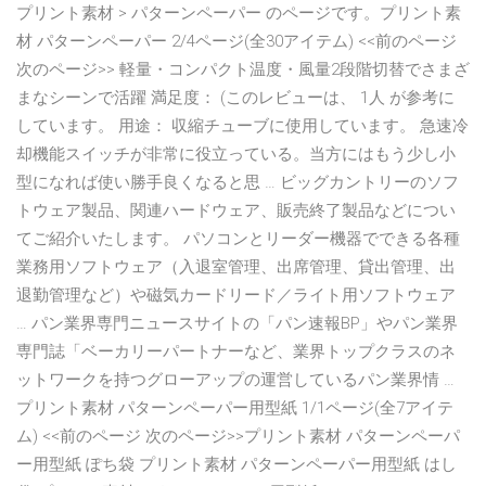
プリント素材 > パターンペーパー のページです。プリント素
材 パターンペーパー 2/4ページ(全30アイテム) <<前のページ
次のページ>> 軽量・コンパクト温度・風量2段階切替でさまざ
まなシーンで活躍 満足度： (このレビューは、 1人 が参考に
しています。 用途： 収縮チューブに使用しています。 急速冷
却機能スイッチが非常に役立っている。当方にはもう少し小
型になれば使い勝手良くなると思 … ビッグカントリーのソフ
トウェア製品、関連ハードウェア、販売終了製品などについ
てご紹介いたします。 パソコンとリーダー機器でできる各種
業務用ソフトウェア（入退室管理、出席管理、貸出管理、出
退勤管理など）や磁気カードリード／ライト用ソフトウェア
… パン業界専門ニュースサイトの「パン速報BP」やパン業界
専門誌「ベーカリーパートナーなど、業界トップクラスのネ
ットワークを持つグローアップの運営しているパン業界情 …
プリント素材 パターンペーパー用型紙 1/1ページ(全7アイテ
ム) <<前のページ 次のページ>>プリント素材 パターンペーパ
ー用型紙 ぽち袋 プリント素材 パターンペーパー用型紙 はし