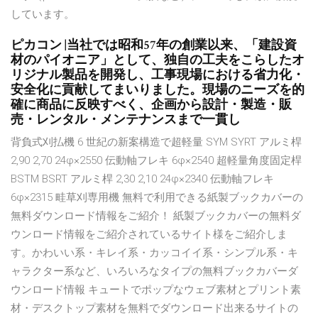
しています。
ピカコン |当社では昭和57年の創業以来、「建設資
材のパイオニア」として、独自の工夫をこらしたオ
リジナル製品を開発し、工事現場における省力化・
安全化に貢献してまいりました。現場のニーズを的
確に商品に反映すべく、企画から設計・製造・販
売・レンタル・メンテナンスまで一貫し
背負式刈払機 6 世紀の新案構造で超軽量 SYM SYRT アルミ桿
2,90 2,70 24φ×2550 伝動軸フレキ 6φ×2540 超軽量角度固定桿
BSTM BSRT アルミ桿 2,30 2,10 24φ×2340 伝動軸フレキ
6φ×2315 畦草刈専用機 無料で利用できる紙製ブックカバーの
無料ダウンロード情報をご紹介！ 紙製ブックカバーの無料ダ
ウンロード情報をご紹介されているサイト様をご紹介しま
す。かわいい系・キレイ系・カッコイイ系・シンプル系・キ
ャラクター系など、いろいろなタイプの無料ブックカバーダ
ウンロード情報 キュートでポップなウェブ素材とプリント素
材・デスクトップ素材を無料でダウンロード出来るサイトの