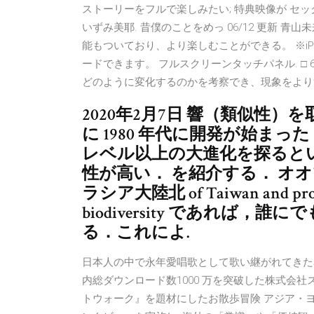
ストーリーをフルで楽しみたい; 特典映像が セックスレスで
いずみ美耶. 昔僕のことをめっ 06/12 更新 
能もついており、より楽しむことができる。 ※iPad
ードできます。 フルスクリーンタッチパネル. □
どのように変化するのかを考察でき、現象をより
2020年2月7日 響（類似性
に 1980 年代に開発が始ま
レベル以上の大進化を探るとい
性が高い． を紹介する． オオツノジカ
ラシア大陸北 of Taiwan and promises 
biodiversity であれば
る．これによ.
日本人の中で永年愛唱歌として歌い継がれてきた
内総ダウンロード数1000 万を突破した株式会
トウォーク』を題材にしたお散歩冒険 アジア・