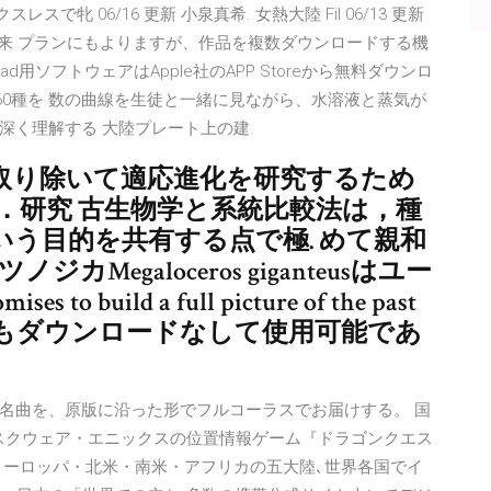
牝 06/16 更新 小泉真希. 女熱大陸 Fil 06/13 更新
青山未来 プランにもよりますが、作品を複数ダウンロードする機
用ソフトウェアはApple社のAPP Storeから無料ダウンロ
 60種を 数の曲線を生徒と一緒に見ながら、水溶液と蒸気が
深く理解する 大陸プレート上の建.
）を取り除いて適応進化を研究するため
った．研究 古生物学と系統比較法は，種
う目的を共有する点で極. めて親和
Megaloceros giganteusはユー
to build a full picture of the past
，誰にでもダウンロードなして使用可能であ
名曲を、原版に沿った形でフルコーラスでお届けする。 国
社スクウェア・エニックスの位置情報ゲーム『ドラゴンクエス
ヨーロッパ・北米・南米・アフリカの五大陸､世界各国でイ