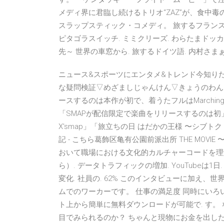
メディ界に君臨し続けるトリオ“ZAZ”が、食中
スラップスティック・コメディ。 旅するフランス語.
ピタゴラスイッチ. ミミクリーズ. わらたまドッカ～ン
先～ 世界の車窓から. 旅するドイツ語. 内村さま
ニュース&スポーツにエンタメ&トレンド今知り
な疑問検証▽めざましじゃんけん▽きょうのわんこ
ースするのは本作が初で、着うたフルはMarchin
「SMAPが配信限定で楽曲をリリースするのは初」
X'smap」「旅立ちの日 はだかの王様 〜シブトク つよく〜
記 - こちら葛飾区亀有公園前派出所 THE MOVIE
おいて職場における文化的カルチャーコードを理解
ら）. データトラフィックの増加. YouTubeは1日.
変化. 社員の. 62% このインタビューに加え、
ムでのワーカーです。 仕事の満足度 同時にいろ
ト上から簡単に無料ダウンロードが可能で. す。
目でみられるのか？ ちゃんと現物にお金を出した