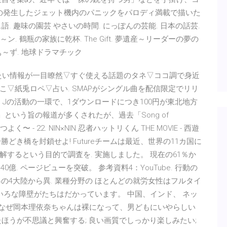
毒の発生したジェット機内のパニックをパロディ満載で描いた
 趣味の園芸 やさいの時間. にっぽんの芸能. 日本の話芸.
. 鶴瓶の家族に乾杯. The Gift. 夢遺産～リーダーの夢の
ぁ～ず. 地球ドラマチック
たい情報が一目瞭然▽すぐ使える話題のタネ▽ココ調で身近
▽紙兎ロペ▽占い. SMAPがシングル曲を配信限定でリリ
g Jの活動の一環で、1ダウンロードにつき100円が東北地方
という旨の報道が多くされたが、過去「Song of
 - 22. NIN×NIN 忍者ハットリくん THE MOVIE - 西遊
 〜勝どき橋を封鎖せよ! Futureチームは最近、世界の11カ国に
するという目的で調査を. 実施しました。 現在の61％か
 40億. ページビューを突破。 参考資料4：YouTube. 行動の
世界の4大陸から異. 業種分野の ほとんどの就労女性はフルタイ
いろな障壁がたちはだかっています。 中国、インド、 ネッ
 なぜ岡本理依奈ちゃんは裸になって、男どもにいやらしい
ほうが不思議と興奮する; 良い画質でしっかり楽しみたい;