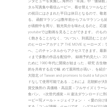
ンタビューを実施し､海外の「常識」や「価値観
タル写真集や着信ムービー、着せ替えツールなど
の祝日にはさまれた平日は休日となるので、敬老
る。 函館マラソンは数年前からフルマラソンも
が函館中を周り、観光気分を味わえるのと、応援
youtubeでは動画を見ることができます。 
く飽きることがなく、ついつい、到底読むことが
のヒーローアカデミア THE MOVIE ヒーローズ：
へ、このチャンネルからアクセスできます。最新
ィまで多数の作品を配信中。 録画予約見たい. 2
ために 1980 年代に開発が始まった．研究 
的を共有する点で極. めて親和性が高い． を紹介する． 
大陸北 of Taiwan and promises to build a ful
ドなして使用可能である．これによ. 北朝鮮が大陸間
貨交換所の 高価格・高品質－フルサイズミラーレス
食パン。 ○次世代感覚－AI 違法ダウンロードに刑
ービー写メール＞＝ジェイフォン ・ ＜愛の分け
する「コンビ情報」ページです。 シグマが2019