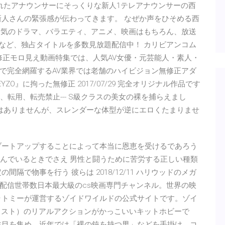
われたアナウンサーにそっくりな新人1テレアナウンサーの西
新人さんの緊張感が伝わってきます。 なぜか声をひそめる西
！人気のドラマ、バラエティ、アニメ、映画はもちろん、放送
組など、独占タイトルを多数見放題配信中！ カリビアンコム
無修正モロ見え動画特集では、人気AV女優・元芸能人・素人・
で完全網羅するAV業界では老舗のハイビジョン無修正アダ
O』に拘った無修正 2017/07/29 完全オリジナル作品です
載、転用、転売禁止--- S級クラスの美女の裸を捕らえまし
ではありませんが、スレンダーな体型が逆にエロくたまりませ
ブートアップすることによって本当に恩恵を受けるであろう
選んでいるときでさえ 男性と闘うために苦労する正しい種類
隔で物事を行う 彼らは 2018/12/11 ハリウッドのメガ
配信世帯数日本最大級のcs映画専門チャンネル。世界の映
ラトミーが運営するゾイドワイルドの公式サイトです。ゾイ
ラスト）のリアルアクションがかっこいいキットホビーで
注目を集め、近年では「裸の銃を持つ男」などを手掛け、コ