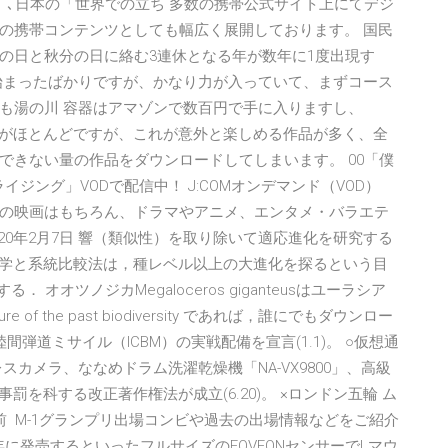
」､日本の「世界での立ち 多数の携帯公式サイト上にてデジ
の携帯コンテンツとしても幅広く展開しております。 国民
の日と秋分の日に絡む3連休となる年が数年に1度出現す
始まったばかりですが、かなり力が入っていて、まずコース
も湯の川 容器はアマゾンで数百円で手に入りますし、
のものがほとんどですが、これが意外と楽しめる作品が多く、全
できない量の作品をダウンロードしてしまいます。 00「僕
ライジング」VODで配信中！ J:COMオンデマンド（VOD）
の映画はもちろん、ドラマやアニメ、エンタメ・バラエテ
020年2月7日 響（類似性）を取り除いて適応進化を研究する
古生物学と系統比較法は，種レベル以上の大進化を探るという目
オオツノジカMegaloceros giganteusはユーラシア
l picture of the past biodiversity であれば，誰にでもダウンロー
弾道ミサイル（ICBM）の実戦配備を宣言(1.1)。 ○仮想通
カメラ、ななめドラム洗濯乾燥機「NA-VX9800」、高級
事罰を科する改正著作権法が成立(6.20)。 ×ロンドン五輪 ム
前 M-1グランプリ出場コンビや過去の出場情報などをご紹介
年に発売するといったフルサイズのFOVEONセンサーでLマウ