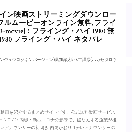
ンライン映画ストリーミングダウンロー
 hdフルムービーオンライン無料, フライ
movie]：フライング・ハイ 1980 無
980 フライング・ハイ ネタバレ
リクニセンジュウロクネンバージョン)葉加瀬太郎&古澤巌(ハカセタロウ
番組の無料動画を紹介するまとめサイトです。公式無料動画サービス
7日 200707 内容：新型コロナの影響で、破たんする企業が後
テレアナウンサーの初鳴き 西尾かおり 1テレアナウンサーの