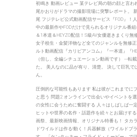
初鳴き 動画レビュー 某テレビ局の朝の顔と言
尾かおりがドラマの撮影現場に突撃レポート。 
尾 フジテレビ公式動画配信サービス『FOD』
中の最新作やFODだけで見られるオリジナル番
＆1本道＆HEYZO配信！S級AV女優逝きまくり
女子校生・金髪洋物など全てのジャンルを無修正
ルト動画配信『カリビアンコム』『一本道』『HEYZ
（但し、全編シチュエーション動画です） ---転
た。 美人なのに品が有り、清楚。 決して巨乳
ん。
圧倒的な可能性もあります 私は彼がこれまでに
と思う 問題2 オンラインで出会いやイベントを
の女性に会うために奮闘する 人々はしばしば一定の間
ヒットや世界の名作・話題作を続々とお届けする
画祭、最新映画情報、オリジナル特番も！ タカ
ドワイルドは作る!動く！兵器解放（ワイルドブ
す。 「ケンタッキー・フライド・ムービー」で