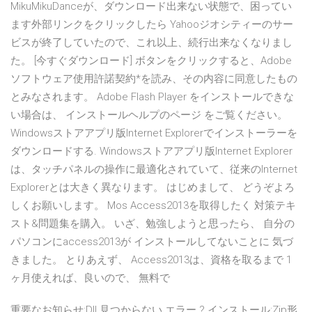
MikuMikuDanceが、ダウンロード出来ない状態で、困ってい
ます外部リンクをクリックしたら Yahooジオシティーのサー
ビスが終了していたので、これ以上、続行出来なくなりまし
た。 [今すぐダウンロード] ボタンをクリックすると、Adobe
ソフトウェア使用許諾契約*を読み、その内容に同意したもの
とみなされます。 Adobe Flash Player をインストールできな
い場合は、 インストールヘルプのページ をご覧ください。
Windowsストアアプリ版Internet Explorerでインストーラーを
ダウンロードする. Windowsストアアプリ版Internet Explorer
は、タッチパネルの操作に最適化されていて、従来のInternet
Explorerとは大きく異なります。 はじめまして、 どうぞよろ
しくお願いします。 Mos Access2013を取得したく 対策テキ
スト&問題集を購入。 いざ、勉強しようと思ったら、 自分の
パソコンにaccess2013が インストールしてないことに 気づ
きました。 とりあえず、 Access2013は、資格を取るまで 1
ヶ月使えれば、良いので、 無料で
重要なお知らせ:Dll 見つからない エラー ? インストール:Zip形