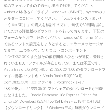
式のファイルですので適当な場所で解凍してください。
wininet.dll本体をCドライブ、windows（WINNT)、systemのフ
ォルダーにコピーしてください。 「ocxライセンス（まいと
～く fax 9用）」の購入を検討中の方に、無償で30日間お試し
いただける評価版のダウンロードを行っております。 下記の
フォームからお申し込みください。 windows10_home_64bit
であるソフトの設定をしようとすると、エラーメッセージが
でます。 二つあって、ひとつは ＞コンポーネント
'RICHTX32.OCX' またはその依存関係のひとつが適切に登録さ
れていません : ファイルが存在しないか、または不正です。
Visula Basic 5.0(SP3) 用ComCtl32.OCX 1.00 のダウンロードフ
ァイル情報; ソフト名： Visula Basic 5.0(SP3) 用
ComCtl32.OCX 1.00: ファイル： vbcmnocx.exe /
438,564Bytes / 1999.06.01 フトウェアのダウンロードが可能
になりました。 Oracle Database 18c Express Edition for
Linux x64 Download (2,574,155,124 bytes - 2018年10月19日)
【ダウンロードリンク】 「Windows FAX」無料ダウンロード