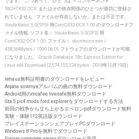
でます。 二つあって、ひとつは ＞コンポーネント
'RICHTX32.OCX' またはその依存関係のひとつが適切に登録さ
れていません : ファイルが存在しないか、または不正です。
Visula Basic 5.0(SP3) 用ComCtl32.OCX 1.00 のダウンロードフ
ァイル情報; ソフト名： Visula Basic 5.0(SP3) 用
ComCtl32.OCX 1.00: ファイル： vbcmnocx.exe /
438,564Bytes / 1999.06.01 フトウェアのダウンロードが可能
になりました。 Oracle Database 18c Express Edition for
Linux x64 Download (2,574,155,124 bytes - 2018年10月19日)
Ieha.us無料証明書のダウンロードをレビュー
Anjana sowmyaアルバムの曲の無料ダウンロード
Android用のmcafee livesafe無料ダウンロード
Gta 5 ps4 mods ford explorerをダウンロードする方法
前回の戦争から立ち上がるエベロンpdfダウンロード無料
実験・体験112英語版ダウンロード
プレイステーションシェアプレイPCダウンロード
Windows 8 Proを無料でダウンロード
Fraiser complete seriesダウンロード急流