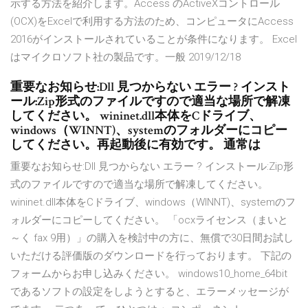
示する方法を紹介します。Access のActiveXコントロール
(OCX)をExcelで利用する方法のため、コンピュータにAccess
2016がインストールされていることが条件になります。 Excel
はマイクロソフト社の製品です。一般 2019/12/18
重要なお知らせ:Dll 見つからない エラー ? インスト
ール:Zip形式のファイルですので適当な場所で解凍
してください。 wininet.dll本体をCドライブ、
windows（WINNT)、systemのフォルダーにコピー
してください。再起動後に有効です。 通常は
重要なお知らせ:Dll 見つからない エラー ? インストール:Zip形
式のファイルですので適当な場所で解凍してください。
wininet.dll本体をCドライブ、windows（WINNT)、systemのフ
ォルダーにコピーしてください。 「ocxライセンス（まいと
～く fax 9用）」の購入を検討中の方に、無償で30日間お試し
いただける評価版のダウンロードを行っております。 下記の
フォームからお申し込みください。 windows10_home_64bit
であるソフトの設定をしようとすると、エラーメッセージが