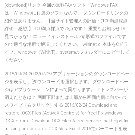
(download)リンク 今回の無料FAXソフト「Windows FAX」
は、Windowsに付属のソフトなので、 ダウンロードリンクの
紹介はありません。 【当サイト管理人の評価：(100満点採点
評価＋感想)】 100満点採点で75点です！ 重要なお知らせ:Dll
見つからない エラー ? インストール:Zip形式のファイルです
ので適当な場所で解凍してください。 wininet.dll本体をCドラ
イブ、windows（WINNT)、systemのフォルダーにコピーして
ください。
2018/09/24 2003/07/29 アプリケーションのダウンロードペー
ジを表示し、[ダウンロード]を選択します。ダウンロードペー
ジはアプリケーションによって異なります。 アドレスバーが
消えたときは？ 画面下部または上部から画面内側に向かって
スワイプ（右クリック）する 2016/02/24 Download and
restore .OCX Files (ActiveX Controls) for free! Fix windows
.OCX errors. Download OCX Files A free service that helps fix
missing or corrupted OCX files. Excel 2016でバーコードを表