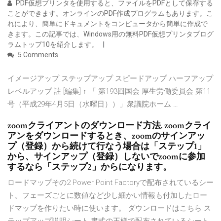
PDF仮想プリンタを使用すると、ファイルをPDFとして保存する
ことができます。オンラインのPDF作成プログラムもあります。こ
れにより、簡単にドキュメントをコンピュータから簡単に作成で
きます。この記事では、Windows用の無料PDF仮想プリンタプログ
ラムトップ10を紹介します。
5 Comments
イメージアップ ステップアップ スピードアップ ハーフアップ
レベルアップ 註 [編集] ↑ 「 第193回国会 厚生労働委員会 第11
号（平成29年4月5日（水曜日））」衆議院ホーム …
zoomクライアントのダウンロード方法. zoomクライ
アンをダウンロードするとき、zoomのサインアッ
プ（登録）から続けて行なう場合は「ステップ1」
から、サインアップ（登録）しないでzoomに参加
するなら「ステップ2」からになります。
ロードマップその2 Power Point Factoryで配布されているシー
ト。フェーズごとに数値など少し細かい情報も付加したロー
ドマップを作りたい時に使います。 ダウンロードはこちら ス