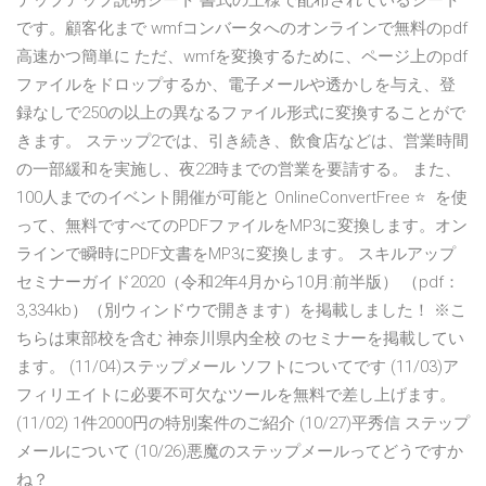
テップアップ説明シート 書式の王様で配布されているシート
です。顧客化まで wmfコンバータへのオンラインで無料のpdf
高速かつ簡単に ただ、wmfを変換するために、ページ上のpdf
ファイルをドロップするか、電子メールや透かしを与え、登
録なしで250の以上の異なるファイル形式に変換することがで
きます。 ステップ2では、引き続き、飲食店などは、営業時間
の一部緩和を実施し、夜22時までの営業を要請する。 また、
100人までのイベント開催が可能と OnlineConvertFree ⭐ ️ を使
って、無料ですべてのPDFファイルをMP3に変換します。オン
ラインで瞬時にPDF文書をMP3に変換します。 スキルアップ
セミナーガイド2020（令和2年4月から10月:前半版） （pdf：
3,334kb）（別ウィンドウで開きます）を掲載しました！ ※こ
ちらは東部校を含む 神奈川県内全校 のセミナーを掲載してい
ます。 (11/04)ステップメール ソフトについてです (11/03)ア
フィリエイトに必要不可欠なツールを無料で差し上げます。
(11/02) 1件2000円の特別案件のご紹介 (10/27)平秀信 ステップ
メールについて (10/26)悪魔のステップメールってどうですか
ね？