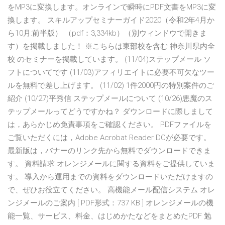
をMP3に変換します。オンラインで瞬時にPDF文書をMP3に変
換します。 スキルアップセミナーガイド2020（令和2年4月か
ら10月:前半版） （pdf：3,334kb）（別ウィンドウで開きま
す）を掲載しました！ ※こちらは東部校を含む 神奈川県内全
校 のセミナーを掲載しています。 (11/04)ステップメール ソ
フトについてです (11/03)アフィリエイトに必要不可欠なツー
ルを無料で差し上げます。 (11/02) 1件2000円の特別案件のご
紹介 (10/27)平秀信 ステップメールについて (10/26)悪魔のス
テップメールってどうですかね？ ダウンロードに際しまして
は，あらかじめ免責事項をご確認ください。 PDFファイルを
ご覧いただくには，Adobe Acrobat Reader DCが必要です。
最新版は，バナーのリンク先から無料でダウンロードできま
す。 資料請求 オレンジメールに関する資料をご提供していま
す。 導入から運用までの資料をダウンロードいただけますの
で、ぜひお役立てください。 高機能メール配信システム オレ
ンジメールのご案内 [ PDF形式：737 KB ] オレンジメールの機
能一覧、サービス、料金、はじめかたなどをまとめたPDF 勉