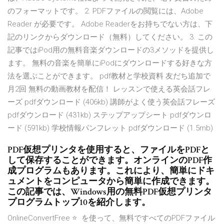
のフォーマットです。 2. PDFファイルの閲覧には、Adobe
Reader が必要です。 Adobe Readerをお持ちでない方は、下
記のリンクからダウンロード（無料）してください。 3. この
記事ではiPod用の無料音楽ダウンロードの3メソッドを提供し
ます。 無料の音楽を簡単にiPodにダウンロードする好きな方
法を選ぶことができます。 pdf教材と学校資料 友だち追加で
月2回 無料の動画教材を配信！ レッスンで使える英会話フレ
ーズ pdfダウンロード (406kb) 講師がよく使う英会話フレーズ
pdfダウンロード (431kb) ステップアップシート pdfダウンロ
ード (591kb) 学校情報パンフレット pdfダウンロード (1.5mb)
PDF仮想プリンタを使用すると、ファイルをPDFと
して保存することができます。オンラインのPDF作
成プログラムもあります。これにより、簡単にドキ
ュメントをコンピュータから簡単に作成できます。
この記事では、Windows用の無料PDF仮想プリンタ
プログラムトップ10を紹介します。
OnlineConvertFree ⭐ ️ を使って、無料ですべてのPDFファイル