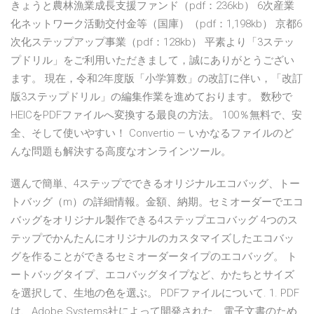
きょうと農林漁業成長支援ファンド（pdf：236kb） 6次産業
化ネットワーク活動交付金等（国庫）（pdf：1,198kb） 京都6
次化ステップアップ事業（pdf：128kb） 平素より「3ステッ
プドリル」をご利用いただきまして，誠にありがとうござい
ます。 現在，令和2年度版「小学算数」の改訂に伴い，「改訂
版3ステップドリル」の編集作業を進めております。 数秒で
HEICをPDFファイルへ変換する最良の方法。 100％無料で、安
全、そして使いやすい！ Convertio — いかなるファイルのど
んな問題も解決する高度なオンラインツール。
選んで簡単、4ステップでできるオリジナルエコバッグ、トー
トバッグ（m）の詳細情報。金額、納期。セミオーダーでエコ
バッグをオリジナル製作できる4ステップエコバッグ 4つのス
テップでかんたんにオリジナルのカスタマイズしたエコバッ
グを作ることができるセミオーダータイプのエコバッグ。 ト
ートバッグタイプ、エコバッグタイプなど、かたちとサイズ
を選択して、生地の色を選ぶ。 PDFファイルについて. 1. PDF
は、Adobe Systems社によって開発された、電子文書のため