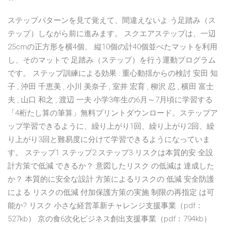
ステップパターンを見て覚えて、間違えないよ う足踏み（ス
テップ）しながら前に進みます。 スクエアステップは、一辺
25cmの正方形を横4個、 縦10個の計40個並べたマットを利用
し、そのマットで 足踏み（ステップ）を行う運動プログラム
です。 ステップ訓練による効果 : 重心動揺からの検討 安田 知
子 , 沖田 千恵美 , 小川 美奈子 , 室井 宏育 , 柳沢 忍 , 横田 富士
夫 , 山口 和之 , 渡辺 一夫 小学3年生の6月～7月頃に学習する
「4桁たし算の筆算」無料プリントダウンロード。ステップア
ップ学習できるように、繰り上がり1回、繰り上がり2回、繰
り上がり3回と難易度に分けて学習できるようになっていま
す。 ステップ1 ステップ2 ステップ3 リスクは本質的安 全設
計方策で低減 できるか？ 意図したリスク の低減は 達成した
か？ 本質的に安全な設計 方策によるリスクの 低減 安全防護
による リスクの低減 付加保護方策の実施 制限の再指定 は可
能か? リスク 小さな経営革新チャレンジ支援事業（pdf：
527kb） 京の食6次化ビジネス創出支援事業（pdf：794kb）