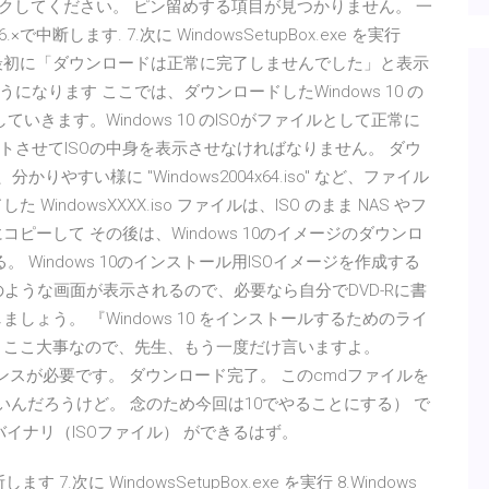
ックしてください。 ピン留めする項目が見つかりません。 一
中断します. 7.次に WindowsSetupBox.exe を実行
ます. 最初に「ダウンロードは正常に完了しませんでした」と表示
なります ここでは、ダウンロードしたWindows 10 の
いきます。Windows 10 のISOがファイルとして正常に
させてISOの中身を表示させなければなりません。 ダウ
分かりやすい様に "Windows2004x64.iso" など、ファイル
ndowsXXXX.iso ファイルは、ISO のまま NAS やフ
どにコピーして その後は、Windows 10のイメージのダウンロ
 Windows 10のインストール用ISOイメージを作成する
のような画面が表示されるので、必要なら自分でDVD-Rに書
ょう。 『Windows 10 をインストールするためのライ
、ここ大事なので、先生、もう一度だけ言いますよ。
イセンスが必要です。 ダウンロード完了。 このcmdファイルを
もいいんだろうけど。 念のため今回は10でやることにする） で
ールバイナリ（ISOファイル） ができるはず。
.次に WindowsSetupBox.exe を実行 8.Windows