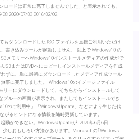
ダウンロードは正常に完了しませんでした」と表示されても、
2020/07/03 2016/02/02
なくてもダウンロードした ISO ファイルを直接ご利⽤いただけ
き込みツールが起動しません。 以上で Windows10 の
SBメモリーへWindows10インストールメディアの作成がで
らUSBまたはDVDへにコピーしインストールメディアを作成
行わずに、単に最初にダウンロードしたメディア作成ツール
SB 結果、無事に完了しました。 Windows10のイメージファイル
USBメモリーにダウンロードして、そちらからインストールして
うなブルーの画面が表示され、またしてもインストールでき
10のご利用中』『WindowsUpdate』などにより生じた代
ながるヒントになる情報を随時更新しています。
動ができない。WindowsUpdateが 2020年6月6日
、少しおもしろい方法があります。Microsoftの｢Windows
すると、このページの｢今すぐアップデート｣をクリックすればアップデ