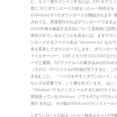
た。もう一度サインインするには、[OK] をクリ
度に 30 5.ダウンロードが始まったら一時停止を. 6.×で
8.Windows 8.1 のダウンロードが開始され
されても、再度実行すればダウンロードできるように
ISOの中身を確認する方法について具体的に説明して
保存されているかどうかを見るには、まずマウント
ンロードするファイル名は "Windows.iso" なので、
名を変更してダウンロードします。 ダウンロードした Wi
ァイルサーバー、 USB メモリや DVD-ROM な
ードと展開、ISOファイルへの書き込みが行われる。
（その2） ISOファイルの作成が完了すると、こ
き込むこと。 『ツールを今すぐダウンロード』しまし
センスが必要です。』と書かれています。 はい
『Windows 10 をインストールするためのラ
普段使っている Windows （7でも8でも10で
実行 すれば、 Arm版のWindows10インスト
5.ダウンロードが始まったら一時停止を 6.×で中断します 7