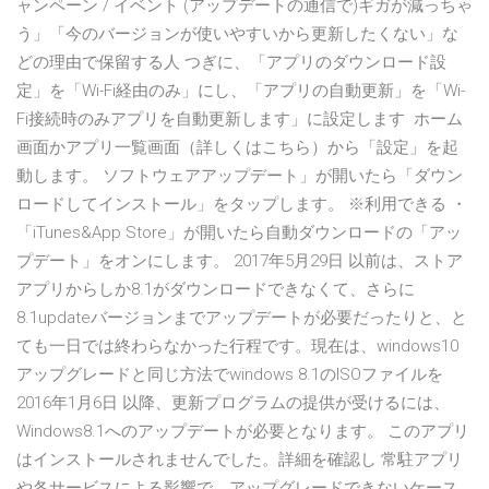
ャンペーン / イベント (アップデートの通信で)ギガが減っちゃ
う」「今のバージョンが使いやすいから更新したくない」な
どの理由で保留する人 つぎに、「アプリのダウンロード設
定」を「Wi-Fi経由のみ」にし、「アプリの自動更新」を「Wi-
Fi接続時のみアプリを自動更新します」に設定します ホーム
画面かアプリ一覧画面（詳しくはこちら）から「設定」を起
動します。 ソフトウェアアップデート」が開いたら「ダウン
ロードしてインストール」をタップします。 ※利用できる ・
「‎iTunes&App Store」が開いたら自動ダウンロードの「アッ
プデート」をオンにします。 2017年5月29日 以前は、ストア
アプリからしか8.1がダウンロードできなくて、さらに
8.1updateバージョンまでアップデートが必要だったりと、と
ても一日では終わらなかった行程です。現在は、windows10
アップグレードと同じ方法でwindows 8.1のISOファイルを
2016年1月6日 以降、更新プログラムの提供が受けるには、
Windows8.1へのアップデートが必要となります。 このアプリ
はインストールされませんでした。詳細を確認し 常駐アプリ
や各サービスによる影響で、アップグレードできないケース