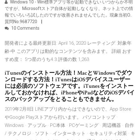
Windows 10 - Win標準アプリ等が起動できない いつからか不明
ですが、Microsoftストア自体が起動しなくなり、ネット上での情
報でいろいろ試したのですが改善されませんでした。現象当初O..
質問No.9687720
10 Comments
開発者による最終更新日: April 16, 2020 レーティング: 対象年
齢-中 このアプリは動的なコンテンツを含みます。 詳細 おす
すめ度： 5つ星のうち4.3 評価の数 1,263
iTunesのインストール方法！MacとWindowsでダウ
ンロードする方法！iTunesはiOSデバイスユーザー
には必須のソフトウェアです。iTunesをインストー
ルしておかなければ、iPhoneやiPadなどのiOSデバイ
スのバックアップをとることもできません。
2019年2月8日 LINEアプリ内からはできないので、App Store
やGoogle Playストアから行います。 パソコントップ ·
Windows · アップル · PC本体 · PCゲーミング · 周辺機器 · 自作
/ テクノロジ · ソフト · インターネット · セキュリティ対策 · キ