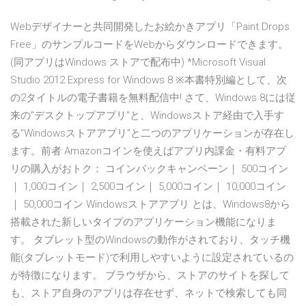
Webデザイナーと共同開発したお絵かきアプリ「Paint Drops
Free」のサンプルコードをWebからダウンロードできます。
(同アプリはWindows ストアで配布中) *Microsoft Visual
Studio 2012 Express for Windows 8 ※本書特別編として、次
の2タイトルの電子書籍を無料配信中! さて、Windows 8には従
来の"デスクトップアプリ"と、Windowsストア経由で入手す
る"Windowsストアアプリ"と二つのアプリケーションが存在し
ます。前者 Amazonコインを使えばアプリ内課金・有料アプ
リの購入がおトク： コインバックキャンペーン｜ 500コイン
｜ 1,000コイン｜ 2,500コイン｜ 5,000コイン｜ 10,000コイン
｜ 50,000コイン Windowsストアアプリ とは、Windows8から
搭載された新しいタイプのアプリケーション機能になりま
す。 タブレット型のWindowsの動作がされており、タッチ機
能(タブレットモード)で利用しやすいように設定されているの
が特徴になります。 ブラウザから、ストアのサイトを探して
も、ストア自身のアプリは存在せず、ネットで検索しても同