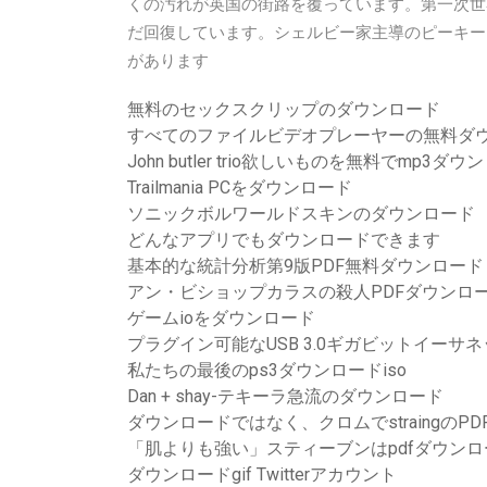
くの汚れが英国の街路を覆っています。第一次世
だ回復しています。シェルビー家主導のピーキー
があります
無料のセックスクリップのダウンロード
すべてのファイルビデオプレーヤーの無料ダ
John butler trio欲しいものを無料でmp3ダ
Trailmania PCをダウンロード
ソニックボルワールドスキンのダウンロード
どんなアプリでもダウンロードできます
基本的な統計分析第9版PDF無料ダウンロード
アン・ビショップカラスの殺人PDFダウンロ
ゲームioをダウンロード
プラグイン可能なUSB 3.0ギガビットイー
私たちの最後のps3ダウンロードiso
Dan + shay-テキーラ急流のダウンロード
ダウンロードではなく、クロムでstraingの
「肌よりも強い」スティーブンはpdfダウン
ダウンロードgif Twitterアカウント