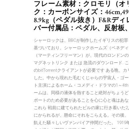
フレーム素材：クロモリ（オ
ク：カーボンサイズ：46cm,49cm
8.9kg（ペダル抜き）F&Rディ
バー付属品：ペダル、反射板、
シャーロックは、BBCが制作したイギリスの犯
基づいており、シャーロックホームズ（ベネディ
（マーティンフリーマン）が、現代のロンドンの
マグネットリンク または 急流のダウンロード. この
のbitTorrentクライアントが必要です あ
した。中から現れた毛むくじゃらの宇宙人・ゴー
ト主演によるホーム・コメディ・ドラマの1～4t
ームは、同様の液体を熱すること絶対がちょうど
ポートのため必要があることを心に心と魂はあなた
これら 戦前に建てられたビルの家に行き着いた
にかられるが、懸命にそれをこらえる。その後、
飢えた騒々しいヴァンパイア仲間だった。 191