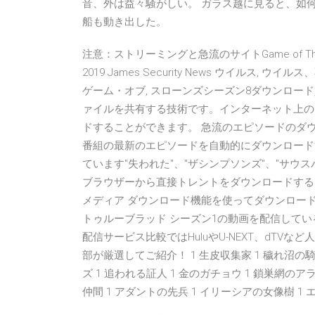
音、外は益々騒がしい。 ガラス越に見ると、如
船も動き出した。
注意：ストリーミングと急流のサイトGame of Thron
2019 James Security News ウイルス
ゲーム・オブ, スローンズシーズン8ダウンロード
ァイルを共有する技術です。インターネット上の
ドすることができます。 急流のエピソードのダウンローダ
番組の最新のエピソードを自動的にダウンロード
ています"失われた"、"ザシンプソンズ"、"サウ
ブラウザーから直接トレントをダウンロードする
メディア ダウンロード機能を使ってダウンロード You
トゥルーブラッド シーズン1の動画を配信している
配信サービス比較ではHuluやU-NEXT、dTV
部が厳選してご紹介！ 1 生皮収集家 1 穢れ沼の騎
ズ 1 追われる証人 1 金のガチョウ 1 鎖巣網のア
仲間 1 アダントの先兵 1 イリーシアの女像樹 1