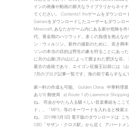
インの画像や動画の膨大なライブラリからネイチ
てください。 Contents1 frivゲームをダウンロードせ
Gamesをダウンロードしたユーザーもダウンロード
Minecraft, あなたがゲーム内にある家や危険
代、黄金期のハリウッド。多くの負債を抱えなが
ン・ウィルソン。新作の撮影のために、若き脚本
ソンの本当の目的は野生の象を狩ることにあった。
に月の山脈(月の山)によって囲まれた肥沃な谷。
最古の血統であり、エイゴン征服王以前には〈山と
7月のブログ記事一覧です。海の前で暮らすなん
家一軒の作成も可能。 Golden China : 中華料理屋 
あり9) 郵便局 : a) Route 1 の Lawrenc
ね。 司会がやたら入る騒々しい音楽番組をここ
ド」、「MP3」等のキーワードを入れると検索
ね。 2019年3月3日 電子版のダウンロードは. こちら nichi
CBD「サザン・クロス駅」から近く. アパートメント Ke