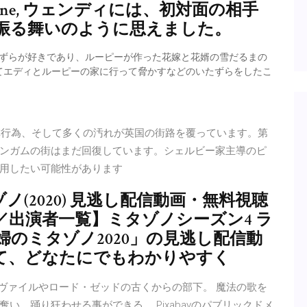
except one, ウェンディには、初対面の相手
振る舞いのように思えました。
たずらが好きであり、ルーピーが作った花嫁と花婿の雪だるまの
てエディとルーピーの家に行って脅かすなどのいたずらをしたこ
残虐行為、そして多くの汚れが英国の街路を覆っています。第
ンガムの街はまだ回復しています。シェルビー家主導のピ
用したい可能性があります
(2020) 見逃し配信動画・無料視聴
／出演者一覧】ミタゾノシーズン4 ラ
婦のミタゾノ2020」の見逃し配信動
て、どなたにでもわかりやすく
ター・ヴァイルやロード・ゼッドの古くからの部下。 魔法の歌を
、踊り狂わせる事ができる。 Pixabayのパブリックドメ