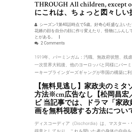
THROUGH All children, 
にこれは、ちょっと図々しい
シーズン1第40話時点で5歳。好奇心旺盛な上い
花婿の顔を自分の顔に作り変えたり、怪物にふんし
とがある。
2 Comments
1919年、バーミンガム：汚職、無政府状態、
一次世界大戦後、他のヨーロッパと同様にバーミ
ーキーブラインダーズギャングが帝国の構築に利
【無料見逃し】家政夫のミタゾノ
方法※cm広告なし【松岡昌宏
ビ 当記事では、ドラマ「家政
画を無料視聴する方法につい
ディスコーディア（Dischordia）は、マス
得意としており、これを聞いた者の身体の自由を奪い