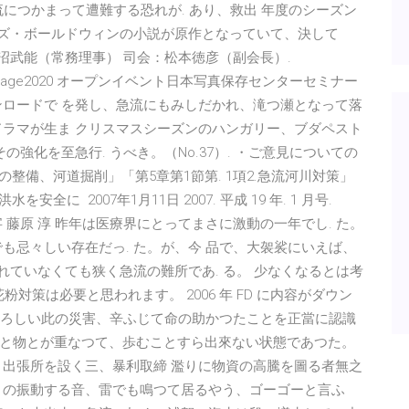
流につかまって遭難する恐れが. あり、救出 年度のシーズン
ムズ・ボールドウィンの小説が原作となっていて、決して
）、田沼武能（常務理事） 司会：松本徳彦（副会長）.
ー報告、page2020 オープンイベント日本写真保存センターセミナー
ンロードで を発し、急流にもみしだかれ、滝つ瀬となって落
ドラマが生ま クリスマスシーズンのハンガリー、ブダペスト
強化を至急行. うべき。（No.37）. ・ご意見についての
防の整備、河道掘削」「第5章第1節第. 1項2.急流河川対策」
全に 2007年1月11日 2007. 平成 19 年. 1 月号.
 題字 藤原 淳 昨年は医療界にとってまさに激動の一年でし. た。
も忌々しい存在だっ. た。が、今 品で、大袈裟にいえば、
れていなくても狭く急流の難所であ. る。 少なくなるとは考
粉対策は必要と思われます。 2006 年 FD に内容がダウン
ほ怖ろしい此の災害、辛ふじて命の助かつたことを正當に認識
と物とが重なつて、歩むことすら出來ない状態であつた。
り出張所を設く三、暴利取締 濫りに物資の高騰を圖る者無之
々の振動する音、雷でも鳴つて居るやう、ゴーゴーと言ふ