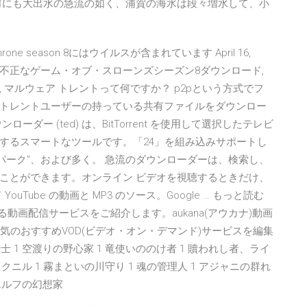
何にも大出水の急流の如く、浦賀の海水は段々増水して、小
e season 8にはウイルスが含まれています April 16,
, ウイルス、不正なゲーム・オブ・スローンズシーズン8ダウンロード,
, マルウェア トレントって何ですか？ p2pという方式でフ
トレントユーザーの持っている共有ファイルをダウンロー
ー (ted) は、BitTorrent を使用して選択したテレビ
するスマートなツールです。「24」を組み込みサポートし
スパーク"、および多く。 急流のダウンローダーは、検索し、
ことができます。オンライン ビデオを視聴するときだけ、
Tube の動画と MP3 のソース。Google … もっと読む
動画配信サービスをご紹介します。aukana(アウカナ)動画
など人気のおすすめVOD(ビデオ・オン・デマンド)サービスを編集
士 1 空渡りの野心家 1 竜使いののけ者 1 贖われし者、ライ
ラクニル 1 霧まといの川守り 1 魂の管理人 1 アジャニの群れ
 エルフの幻想家