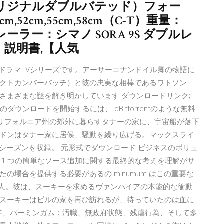
リジナルダブルバテッド）フォー
,52cm,55cm,58cm（C-T）重量：
レーラー：シマノ SORA 9S ダブルレ
説明書,【人気
罪ドラマTVシリーズです。アーサーコナンドイル卿の物語に
クトカンバーバッチ）と彼の忠実な相棒であるワトソン
さまざまな謎を解き明かしています ダウンロードリンク;
ダウンロードを開始するには、 qBittorrentのような無料
る晩、カリフォルニア州の郊外に暮らすタナーの家に、宇宙船が落下
ドンはタナー家に居候、騒動を繰り広げる。マックスライ
hシーズンを収録。 元形式でダウンロード ビジネスのボリュ
 1 つの簡単なソース追加に関する最終的な考えを理解がサ
の場合を提供する必要があるの minumum はこの重要な
2人。彼は、スーキーを求めるヴァンパイアの本能的な衝動
スーキーはビルの家を再び訪れるが、待っていたのは血に
9年、バーミンガム：汚職、無政府状態、残虐行為、そして多