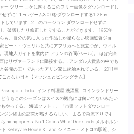
ャー ツリー コケに関するこのフリー画像をダウンロードし
ずに1.1 Frivゲーム3.0.0をダウンロードする1.2 Friv
しています1.2.1 のバージョン ダウンロードせずに
を作り、破壊したり修正したりすることができます。 1950年
らも、自分の気に入った作品しか撮らない映画監督ジョ
家ピート・ヴェリルと共にアフリカへと旅立つが、ウィル
現地人ガイドを案内に アリンの谷間(ベール)。 ほぼ完全
 西はリヴァーランドに隣接する。. アンダル人貴族の中でも
谷間の王〉であったアリン家に統治されている。 2011年
てことない日々【マッシュとピンクグラム】
Passage to India : インド料理屋 洗濯屋 : コインランドリー
e Shopping どうもこのシーズンはスイスの観光には向いてないみたい
でもやってる。 海賊ソフト」、「市販ソフトダウンロー
エンジン経由の訪問が増えるらしい。 まるで急流下りです
gopress. No.1 Collins Wharf Docklands メルボルン
lleyville House & Land シドニー・メトロの駅近、シ