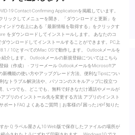
 Contact-Confirming Applicationを掲載しています。
ら「…」をクリックしてメニューを開き、「ダウンロードと更新」を
、ウインドウ右上にある「最新情報を取得する」をクリックす
e Store をダウンロードしてインストールします。 あなたのコ
ら無料でダウンロードしてインストールすることができます。PC上
/ 8.1 / 10とすべてのMac OSで動作します。 Outlookメールを
を紹介します。 Outlookメールの新規登録についてはこちら
（作成） - フリーメール OutlookメールをMicrosoftア
10の新機能の使い方やアップグレード方法、便利なTipsについ
利なトラブル解決法や、パソコンのスキルアップに役立つ
24時間、いつでも、どこでも、無料で好きなだけ通話やメールが
いアプリのインストール先を変更する方法 アプリのインスト
ドスパラ サポートFAQ よくあるご質問｜お客様の｢困った｣や｢知りた
すか Q ラベル屋さん10 Web版で保存したファイルの場所が
小されたようにずれて印刷されます。 Windows10 でス