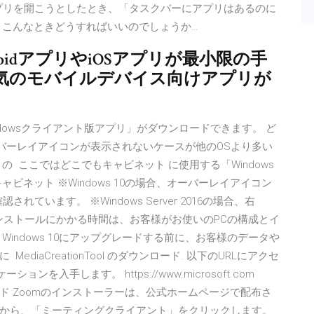
てアプリを開こうとしたとき、「タスクバーにアプリはあるのに
 こんなときどうすればいいのでしょうか…
droidアプリやiOSアプリが最小限の手
気のモバイルデバイス向けアプリが
dowsクライアント版アプリ」がダウンロードできます。 ど
、オーバーレイアイコンが表示されないケースが他のOSより多い
 ここではどこでもキャビネット に使用する「Windows
ビネット ※Windows 10の場合、オーバーレイアイコン
ています。 ※Windows Server 2016の場合、右
ドインストールにかかる時間は、お客様がお使いのPCの構成とイ
indows 10にアップグレードする前に、お客様のデータや
iaCreationTool のダウンロード. 以下のURLにアクセ
ョンを入手します。 https://www.microsoft.com
ロード Zoomのインストーラーは、公式ホームページで配布さ
から、「ミーティングクライアント」をクリックします。