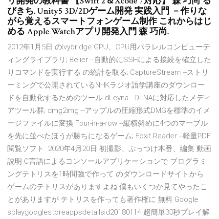
リ開発の教科書 【Swift 2＆Xcode 7対応】 森 巧尚 る
びきち. Unity5 3D/2Dゲーム開発 実践入門 －作りな
がら覚えるスマートフォンゲーム制作 これからはじ
める Apple Watchアプリ開発入門 森 巧尚.
2012年1月5日 のIvybridge GPU、CPU用パラレルコンピューテ
ィングライブラリ; Belier --自動的にSSHによる接続を確立した
りコマンドを実行する の統計を取る; CaptureStream --ストリ
ーミングで公開されているNHKラジオ語学講座のダウンロー
ドを自動化するためのツール dLeyna --DLNAに対応したメディ
アツール群; dmg2img --アップルの圧縮形式DMGを標準のイメ
ージファイルに変換 Four-in-a-row --縦横斜めに4つのマーブル
を先に並べたほうが勝ちになるゲーム; Foxit Reader --軽量PDF
閲覧ソフト 2020年4月20日 初撮影、ぶっつけ本番、編集 動画
説明 C言語によるコンソールアプリケーションで プログラミ
ングテトリスを1時間強で作って のダウンロードサイトから
ゲームのテトリスがありますよね 僕もいくつか見てやったこ
とがありますが テトリスを作っても著作権に 無料 Google
splaygooglestoreappsdetailsid20180114 超簡単30秒プレイ解