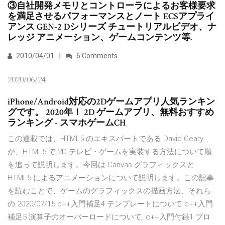
③自社開発メモリとコントローラによるお客様要求
を満足させるパフォーマンスとノート ECSアプライ
アンス GEN-2 Dシリーズ チュートリアルビデオ、ナ
レッジ アニメーション、ゲームコンテンツ等.
2010/04/01
6 Comments
2020/06/24
iPhone/Android対応の2Dゲームアプリ人気ランキン
グです。 2020年！ 2D ゲームアプリ、無料おすすめ
ランキング - スマホゲームCH
この連載では、HTML5 のエキスパートである David Geary
が、HTML5 で 2D テレビ・ゲームを実装する方法について順
を追って説明します。今回は Canvas グラフィックスと
HTML5 によるアニメーションについて説明します。この記事
を読むことで、ゲームのグラフィックスの描画方法、それら
の 2020/07/15 c++入門補足4 テンプレートについて c++入門
補足5 演算子のオーバーロードについて. c++入門付録1 プロ