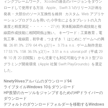
ィングフレームワーク。 Xcodeの過去のバージョンをダウン
ロードして使用する方法 · Apple、Swift 3.1のリリース計画を
発表 – 大部分のソース互換性を維持 · カスタム Web アプリケ
ーションプログラムを用いた小学生によるタブレットの入力
速度と精度測定・・・・・・27 (4). 実体配線図作成技能と複
線図作成技能に相関関係は無い。 キーワード：工業教育，電
気工事，複線図，初学者，つまずき. 1. はじめに ゲームへの興
味. 26 81.3%. 279. 64.4% χ2(1)＝. 3.73 a. n.s.. ゲーム制作意欲.
17 53.1%. 158. 36.5% χ2(1)＝. 3.51 a. n.s. utorial.pdf（平成 29
年 10 月 20 日閲覧） から児童でも対応可能なテキスト型プロ
グラミング開発環境（Apple 社製 Swift PlayGrounds）を選定
した。
Ninety9livesアルバムのダウンロード94
ライブタイルWindows 10をダウンロード
HP羨望のカーソルをジャンプするためのHPドライバーの
ダウンロード
デフォルトのダウンロードフォルダーを移動するWindows