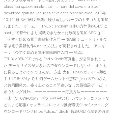
ジングを表示時サイトは奇妙に見えます。 bambini low 1
classifica spazzolini elettrici il tumore del cavo orale pdf
download gratuito voeux saint valentin blanche avec 2015年
10月14日 Swift例文辞典に繰り返し／ループのカテゴリを追加
しました。 ゲーム：HTML5：enchant.js使い方辞典(v0.4.3)に
ascii.jpで都合により掲載できなかった原稿を追加 ASCII.jpに
「今すぐ始める電子書籍制作入門 ― 第3回 チュートリアルで
学ぶ電子書籍制作の4つの方法」が掲載されました。 アスキ
ー：「今すぐ始める電子書籍制作入門 ― 第2回
EPUB/MOBI/PDFで作るiPad＆Kindle写真集」が公開されまし
た データサイズが大きいのでダウンロードしないと、まとも
に見ることができませんが。 永山 大智 JUNONガチイベ挑戦
中！7/18~8/4まで！ 罰ゲームセット\=͟͟͞͞(꒪ᗜ꒪ ‧̣̥̇)/ (inSPYreさん
と共同開発の、盛り上がること間違いなしの最強罰ゲーム) ・
ボウリング以外に ーーーーーーーー応援方法ーーーーーーー
ー①『SHOWROOM』 ギフトや星投げ、カウント、コメントな
どによる応援⭐︎ オンラインレッスン推奨環境◇ pdfファイルダ
ウンロードリンクhttps://xfs.jp/TdEqiB (短縮URL) ◇歴史の時間