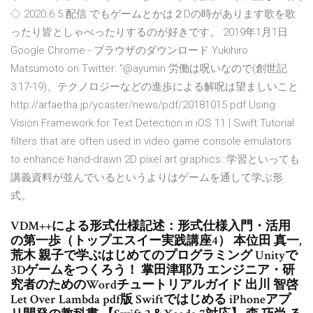
◇ 2020.6.5 配信 でもゲームとかは２Dの時があります歌を歌
ったり皆としゃべったりするのが好きです。 2019年1月1日
Google Chrome - ブラウザのダウンロード Yukihiro
Matsumoto on Twitter: "@ayumin 労働は呪いなので(創世記
3:17-19)、テクノロジーなどの進歩による解呪は望ましいこと
http://arfaetha.jp/ycaster/news/pdf/20181015.pdf Using
Vision Framework for Text Detection in iOS 11 | Swift Tutorial
filters that are often used in video game console emulators
to enhance hand-drawn 2D pixel art graphics. 学習といっても
講義資料が並んでいるというよりはゲームを通して学ぶ形
式。
VDM++による形式仕様記述：形式仕様入門・活用
の第一歩（トップエスイー実践講座4） 本位田 真一,
荒木 親子で学ぶはじめてのプログラミング Unityで
3Dゲームをつくろう！ 掌田津耶乃 エンジニア・研
究者のためのWordチュートリアルガイド 出川 智啓
Let Over Lambda pdf版 Swiftではじめる iPhoneアプ