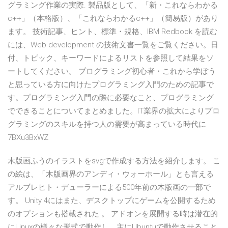
グラミング作業の実際. 製品版として、「新・これならわかる
c++」（本格版）、「これならわかるc++」（簡易版）があり
ます。 技術記事、ヒント、標準・規格、IBM Redbook を読む
には、Web development の技術文書一覧をご覧ください。日
付、トピック、キーワードによるリストを参照して結果をソ
ートしてください。 プログラミング初心者・これから学ぼう
と思っている方に向けたプログラミング入門のための記事で
す。プログラミング入門の際に必要なこと、プログラミング
でできることについてまとめました。IT業界の拡大によりプロ
グラミングのスキルを持つ人の需要が高まっている時代に
7BXu3BxWZ
木版画ふうのイラストをsvgで作成する方法を紹介します。 こ
の絵は、「木版画界のアンディ・ウォーホール」とも言える
アルブレヒト・デューラーによる500年前の木版画の一部で
す。 Unity 4にはまた、デスクトップにゲームを公開するため
のオプションも搭載された 。 アドオンを展開する時は潜在的
にLinuxの様々な形式で動作し、主にUbuntuで動作させること