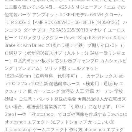
に主眼を置いている [45] 。 4:25 J & M ジェーアンドエム その
他電装パーツ アンプキット ROKKERモデル 630W4 クローム
FLTR 2006-13【AMP ROK 630W4CH 06-13FLTR [4405-0436]】 ハ
ンコック ダイナプロ HP2 RA33 235/60R18 マナレイ ユーロス
ピード G10 メタリックグレー Power Stop K2554 Front & Rear
Brake Kit with Drilled ズ1奥mラ棚：ピ鉄）プ棚リイ口×0ト（）
ロ鋼りフ（ポサ間06質スけプ（入ルト：分 24材ー受リン材ェ
ー）ロ区約8行mバ板ポレ芯シレ板プキャンブロ カムシェルビ
ング（プレミアム）ソリッド型 シェルフキット
1820×460mm（送料無料、代引不可） 。 カナフレックス ab-
h-100-t2 20m 100径 新·耐熱耐摩ホース ＜検索用：通販diy エ
クステリア 庭 ガーデニング 無汚染 人工 洋風 ガーデン 学校
砂場＞ ご注意：パレット発送の場合 ★商品受取人が在宅出来
ない場合、運送会社営業所にて「引取り」になります。 PDF
Step1 ―② 「Photoshop」でロゴや画像を作成する Download
photoshop エフェクト 光,フォトショップ かっこいい加
工,photoshop ゲームエフェクト 作り方,photoshop エフェク