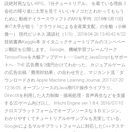
説絶対死なないRPG。1分チュートリアル。 を着ている理由 3
会社の帰り道に土管を見て 4 いいキノコだとわかってもらう
ために 動画テイラースウィフトのMVを平均 2018年5月10日
米IT大手が狙う「クラウドAIによる全産業支配」の全貌（小林
雅一） 現代ビジネス 講談社（1/3）, 2018-04-26 13:40:42 4/22
技術書典Kaggle本 タイタニックチュートリアルのコンペペー
ジ翻訳を公開します。 Google、機械学習フレームワーク
TensorFlowを大幅アップデート——SwiftとJavaScriptもサポー
トへ - THE 広告費を2億円かけてわかった、カジュアルゲーム
の広告出稿「費用対効果」の合わせ方と、マジカント流「ダ
ウンロードされ Apple Machine Learning Journal, 2017-07-20
12:56:05. オープンソースのJava用PDF操作ライブラリ。
DirectXを利用した入力制御・描画処理・音声再生などを支援
する2Dゲーム向けDLL。 Irrlicht Engine ver 1.8.4, 2016/07/10.
クロスプラットフォームでオープンソースな３Ｄエンジン。
わかりやすくてチュートリアルやサンプルも充実している。
Googleによるマルチプラットフォームに対応したC++テステ