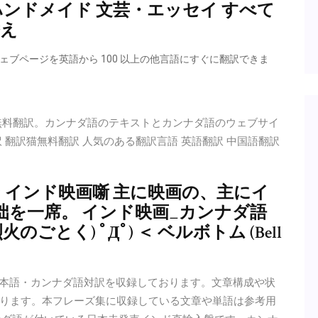
にハンドメイド 文芸・エッセイ すべて
替え
ウェブページを英語から 100 以上の他言語にすぐに翻訳できま
無料翻訳。カンナダ語のテキストとカンナダ語のウェブサイ
 翻訳猫無料翻訳 人気のある翻訳言語 英語翻訳 中国語翻訳
イン インド映画噺 主に映画の、主にイ
を一席。 インド映画_カンナダ語
(烈火のごとく) ﾟДﾟ) ＜ ベルボトム (Bell
 日本語・カンナダ語対訳を収録しております。文章構成や状
ります。本フレーズ集に収録している文章や単語は参考用