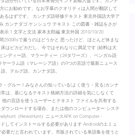
ンナダ語が付いている日本未発売インド直輸入盤です。カンナ
方にお勧めです。なお字幕のクオリティは人間が翻訳して
あるはずです。 カンナダ語研修テキスト 東京外国語大学ア
読み カンナダゴ ケンシュウ テキスト この図書・雑誌をさが
1-3を表示 1 文字と文法 家本太郎編 東京外国 2010/10/20
2時間2500Rsで雇うのはどうかと 思ったけど、ほとんど休まな
床はピカピカだし、今ではそれなりに満足です (給料は大
英語、ヒンディー語、マラーティー（24タワーズ）、ベンガル語
த ）、マラヤーラム語（マレーシア語）の9つの言語で最新ニュース
ト語、テルグ語、カンナダ語。
スカーラ・グルー！みなさんの知っている(よく使う・見る)カンナ
 通常は、基になるテキスト格納方法の詳細を気にしなくて
、他の言語を使うユーザーとテキスト ファイルを共有する
をダウンロードする場合、または他のコンピューター システ
t（NewsHunt）ニュースAPK on Computer -
はダウンロードしてインストールする必要があります Androidのエミュ
,100語が必要だと言われています。市販されている単語集を使うと