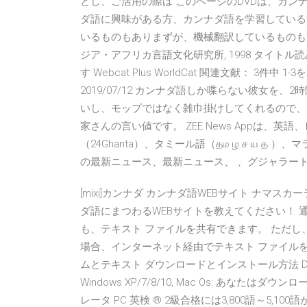
とし、ご活用の際は このページのDVDは、カ
ダ語に興味がある方、カンナダ語を学習している
いるものもありまずが、機械翻訳しているものも
ジア・アフリカ言語文化研究所, 1998 タイトル
す Webcat Plus WorldCat 関連文献： 3件中 
2019/07/12 カンナダ語しか喋らない彼女を、
いし、モップではなく雑巾掛けしてくれるので、 
家さんの言い値です。 ZEE News Appは、
（24Ghanta）、タミール語（தம ழ ச ய 
の最新ニュース、最新ニュース、 、グジャラー
[mixi]カンナダ カンナダ語WEBサイト ナマ
ダ語にまつわるWEBサイトを教えてください！
も、テキスト ファイルを共有できます。 ただし
場合、インターネット経由でテキスト ファイル
ムとテキスト ダウンロードとインストール方法 Dailyhun
Windows XP/7/8/10, Mac Os: あなた
レータ PC 英検 ® 2級合格には3,800語～5