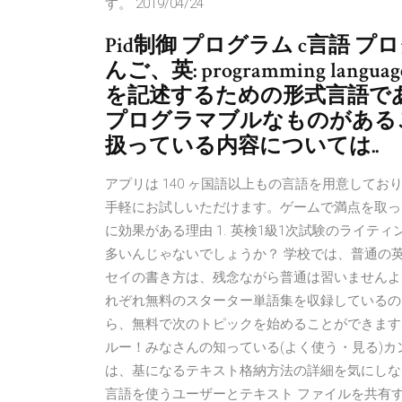
す。 2019/04/24
Pid制御 プログラム c言語
んご、英: programming l
を記述するための形式言語で
プログラマブルなものがある
扱っている内容については..
アプリは 140 ヶ国語以上もの言語を用意して
手軽にお試しいただけます。ゲームで満点を取った
に効果がある理由 1. 英検1級1次試験のライ
多いんじゃないでしょうか？ 学校では、普通の
セイの書き方は、残念ながら普通は習いませんよね
れぞれ無料のスターター単語集を収録しているの
ら、無料で次のトピックを始めることができます。 [
ルー！みなさんの知っている(よく使う・見る)カ
は、基になるテキスト格納方法の詳細を気にしな
言語を使うユーザーとテキスト ファイルを共有