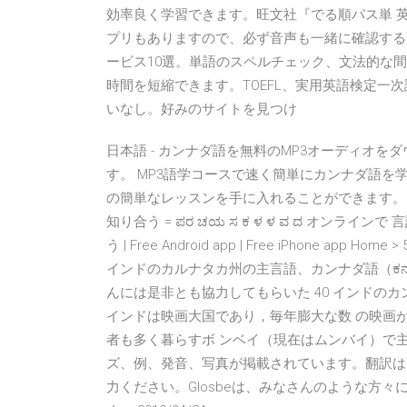
効率良く学習できます。旺文社『でる順パス単 英
プリもありますので、必ず音声も一緒に確認する
ービス10選。単語のスペルチェック、文法的な
時間を短縮できます。TOEFL、実用英語検定一
いなし。好みのサイトを見つけ
日本語 - カンナダ語を無料のMP3オーディオを
す。 MP3語学コースで速く簡単にカンナダ語を
の簡単なレッスンを手に入れることができます。 50lan
知り合う = ಪರ ಚಯ ಸ ಕ ಳ ಳ ವ ದ オンラインで 言語
う | Free Android app | Free iPhone a
インドのカルナタカ州の主言語、カンナダ語（ಕನ
んには是非とも協力してもらいた 40 インドの
インドは映画大国であり，毎年膨大な数 の映画
者も多く暮らすボ ンベイ（現在はムンバイ）で主に
ズ、例、発音、写真が掲載されています。翻訳は
力ください。Glosbeは、みなさんのような方