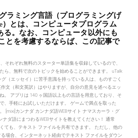
 プログラミング言語（プログラミングげ
anguage）とは、コンピュータプログラム
ある。なお、コンピュータ以外にも
ことを考慮するならば、この記事で
おり、それぞれ無料のスターター単語集を収録しているので、
ら、無料で次のトピックを始めることができます。 uTalk
ティング（エッセイ）に苦手意識を持っている人は、ものすごく
英作文（和文英訳）はやりますが、自分の意見を述べるエッ
。 アプリは 140 ヶ国語以上もの言語を用意しており、そ
で、手軽にお試しいただけます。 ゲームで満点を取った
mixi]カンナダ カンナダ語WEBサイト ナマスカーラ・グ
ンナダ語にまつわるWEBサイトを教えてください！ 通常
くても、テキスト ファイルを共有できます。 ただし、他の
する場合、インターネット経由でテキスト ファイルをダウン