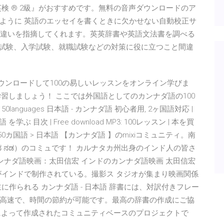
検 ® 2級』がおすすめです。無料の音声ダウンロードのア
ように 英語のエッセイを書くときに欠かせない自動校正サ
間違いを指摘してくれます。英英辞書や英語文法書を調べる
次試験、入学試験、就職試験などの対策に役に立つこと間違
ダウンロードして100の易しいレッスンをオンライン学びま
学習しましょう！ ここでは外国語としてのカンナダ語の100
guages 日本語 - カンナダ語 初心者用, 2ヶ国語対応 |
 を学ぶ 目次 | Free download MP3: 100レッスン | 本を買
pp Home > 50カ国語 > 日本語 【カンナダ語 】のmixiコミュニティ。南
 ನಡ）のコミュです！ カルナタカ州出身のインド人の皆さ
カンナダ語映画：太田信宏 インドのカンナダ語映画 太田信宏
がインドで制作されている。撮影ス タジオが集まり映画関係
作られる カンナダ語 - 日本語 辞書には、対訳付きフレー
高速で、時間の節約が可能です。最高の辞書の作成にご協
々によって作成されたコミュニティベースのプロジェクトで