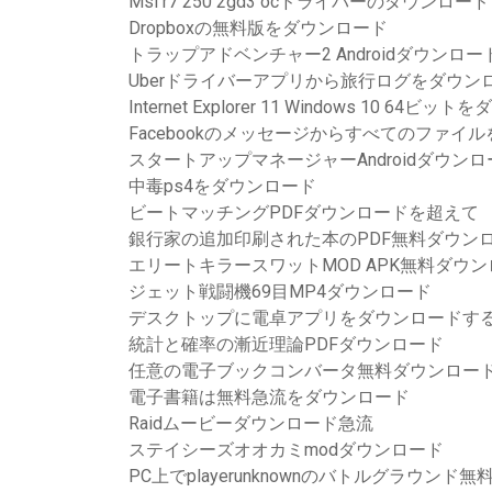
Msi r7 250 2gd3 ocドライバーのダウンロード
Dropboxの無料版をダウンロード
トラップアドベンチャー2 Androidダウンロー
Uberドライバーアプリから旅行ログをダウン
Internet Explorer 11 Windows 10 64ビ
Facebookのメッセージからすべてのファイ
スタートアップマネージャーAndroidダウンロ
中毒ps4をダウンロード
ビートマッチングPDFダウンロードを超えて
銀行家の追加印刷された本のPDF無料ダウン
エリートキラースワットMOD APK無料ダウ
ジェット戦闘機69目MP4ダウンロード
デスクトップに電卓アプリをダウンロードす
統計と確率の漸近理論PDFダウンロード
任意の電子ブックコンバータ無料ダウンロー
電子書籍は無料急流をダウンロード
Raidムービーダウンロード急流
ステイシーズオオカミmodダウンロード
PC上でplayerunknownのバトルグラウンド