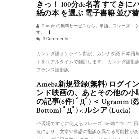
きっ！ 100分de名著 すてき
紙の本 を選ぶ 電子書籍 並び
Google の無料サービスなら、単語、フレーズ、
す。
3 Comments
カンナダ語オンライン翻訳、カンナダ語-日本語
トをリアルタイムで翻訳します。 カンナダ語翻訳
フランス語翻訳
Ameba新規登録(無料) ログ
ンド映画の、あとその他の小咄
の記事(6件) ﾟДﾟ) ＜ Ugramm 
Bottom) ﾟДﾟ) < ルシア (Lucia)
FA現場ですぐに使えるフレーズ138例について
況により、文章や単語の翻訳が異なる可能性があ