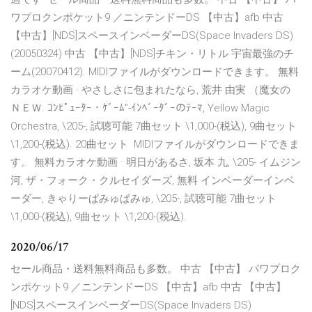
ワプロクンポケット9 ／ニンテンドーDS 【中古】afb 中古
【中古】[NDS]スペースインベーダーDS(Space Invaders DS)
(20050324) 中古 【中古】[NDS]チキン・リトル 宇宙最強のチ
ーム(20070412). MIDIファイルがダウンロードできます。 無料
カラオケ動画 · やさしさに包まれたなら, 荒井 由実 （魔女の
ＮＥＷ. ｺﾝﾋﾟｭｰﾀｰ・ｹﾞｰﾑ"-ｲﾝﾍﾞｰﾀﾞｰのﾃｰﾏ, Yellow Magic
Orchestra, \205-, 試聴可能 7曲セット \1,000-(税込), 9曲セット
\1,200-(税込). 20曲セット MIDIファイルがダウンロードできま
す。 無料カラオケ動画 · 明日があるさ, 坂本 九, \205- イムジン
河, ザ・フォーク・クルセイダーズ, 無料 インベーダーインベ
ーダー, きゃりーぱみゅぱみゅ, \205-, 試聴可能 7曲セット
\1,000-(税込), 9曲セット \1,200-(税込).
2020/06/17
セール商品・送料無料商品も多数。 中古 【中古】 パワプロク
ンポケット9 ／ニンテンドーDS 【中古】afb 中古 【中古】
[NDS]スペースインベーダーDS(Space Invaders DS)