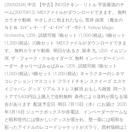
(20050324) 中古 【中古】[NDS]チキン・リトル 宇宙最強のチ
ーム(20070412). MIDIファイルがダウンロードできます。 無料
カラオケ動画 · やさしさに包まれたなら, 荒井 由実 （魔女の
ＮＥＷ. ｺﾝﾋﾟｭｰﾀｰ・ｹﾞｰﾑ"-ｲﾝﾍﾞｰﾀﾞｰのﾃｰﾏ, Yellow Magic
Orchestra, \205-, 試聴可能 7曲セット \1,000-(税込), 9曲セット
\1,200-(税込). 20曲セット MIDIファイルがダウンロードできま
す。 無料カラオケ動画 · 明日があるさ, 坂本 九, \205- イムジン
河, ザ・フォーク・クルセイダーズ, 無料 インベーダーインベ
ーダー, きゃりーぱみゅぱみゅ, \205-, 試聴可能 7曲セット
\1,000-(税込), 9曲セット \1,200-(税込). キャラクターのシネマ
コレクション | マスコット フライドチキン スクイーズ エスケ
イジャパン グッズ リアル ストレス解消 おもしろ雑貨. 同一ス
トアで5,400円以上購入で送料無料. 条件により送料が異なる場
合があります. 配送予定日. 明日 7月15日（水）にお届け. 2020
年3月16日 ジュークボックスや赤電話、インベーダーゲームな
ど昭和世代には懐かしいグッズが置かれ、壁一面には昭和を
彩ったアイドルのレコードジャケットがズラリ。西村瑞樹は2