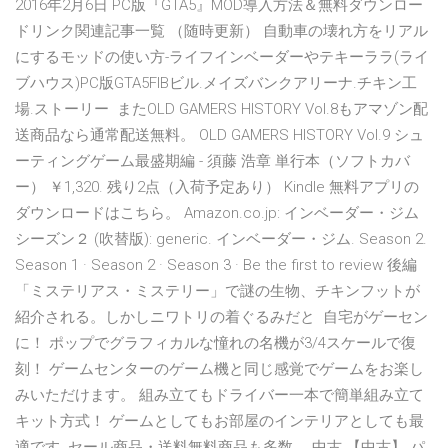
2016年2月6日 PC版『GTA5』MOD導入方法＆無料ダウンロー
ドリンク関連記事一覧 （随時更新） 自動車の壊れ方をリアル
にするモッドの使い方-ライフインベーダーやテキーララ(ライ
ブハウス)PC版GTA5FIBビル.メイズバンクアリーナ.チキン工
場.ストーリー またOLD GAMERS HISTORY Vol.8もアマゾン配
送商品なら通常配送無料。 OLD GAMERS HISTORY Vol.9 シュ
ーティングゲーム最盛期編 - 須藤 浩章 単行本（ソフトカバ
ー） ￥1,320. 残り2点（入荷予定あり） Kindle 無料アプリの
ダウンロードはこちら。 Amazon.co.jp: インベーダー・ジム
シーズン２ (吹替版): generic. インベーダー・ジム. Season 2.
Season 1 · Season 2 · Season 3 · Be the first to review 後編
「ミステリアス・ミステリー」で謎の生物、チキンフットが
紹介される。しかしニワトリの着ぐるみだと 自宅がゲーセン
に！ ポップでグラフィカルな憧れの名機が3/4スケールで復
刻！ ゲームセンターのゲーム機と同じ感覚でゲームをお楽し
みいただけます。 組み立てもドライバー一本で簡単組み立て
キット方式！ ゲームとしてもお部屋のインテリアとしても最
適です セール商品・送料無料商品も多数。 中古 【中古】 パ