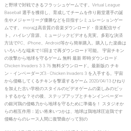
と野球で対戦できるフラッシュゲームです。Virtual League
Baseball 選手を獲得し、育成してチームを作り殿堂選手の誕
生やメジャーリーグ優勝などを目指すシミュレーションゲー
ムです。 moraは高音質の音楽ダウンロード・音楽配信サイ
ト。ハイレゾ音源、ミュージックビデオも充実。多彩な決済
方法でPC、iPhone、Android等から簡単購入。購入した楽曲は
いろいろな端末で10回まで再ダウンロード可能。 宇宙チキン
の攻撃から地球を守るゲーム 無料 最新 即時ダウンロード.
Chicken Invaders 3 3.76 無料ダウンロード。最新版の チキ
ン・インベーダーズ3 - Chicken Invaders 3 を入手する。宇宙
から侵略してくるチキンを撃退するゲーム 2020/04/13 ひねり
を加えた古い学校のスタイルのビデオゲームの楽しみのビッ
トするかな？その後、ステップアップとチキンインベーダー
の銀河鶏の侵略力から地球を守るために準備を！ スタジオか
らの相互作用：近い将来いつかは、地球は鶏地球圧迫鶏です
侵略からのレース人間に復讐曲がって別の