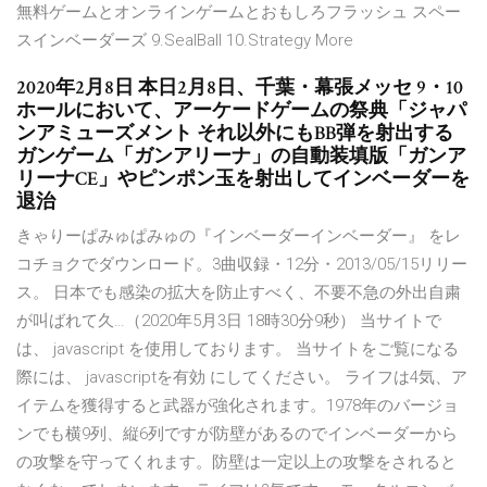
無料ゲームとオンラインゲームとおもしろフラッシュ スペー
スインベーダーズ 9.SealBall 10.Strategy More
2020年2月8日 本日2月8日、千葉・幕張メッセ 9・10
ホールにおいて、アーケードゲームの祭典「ジャパ
ンアミューズメント それ以外にもBB弾を射出する
ガンゲーム「ガンアリーナ」の自動装填版「ガンア
リーナCE」やピンポン玉を射出してインベーダーを
退治
きゃりーぱみゅぱみゅの『インベーダーインベーダー』 をレ
コチョクでダウンロード。3曲収録・12分・2013/05/15リリー
ス。 日本でも感染の拡大を防止すべく、不要不急の外出自粛
が叫ばれて久…（2020年5月3日 18時30分9秒） 当サイトで
は、 javascript を使用しております。 当サイトをご覧になる
際には、 javascriptを有効 にしてください。 ライフは4気、ア
イテムを獲得すると武器が強化されます。1978年のバージョ
ンでも横9列、縦6列ですが防壁があるのでインベーダーから
の攻撃を守ってくれます。防壁は一定以上の攻撃をされると