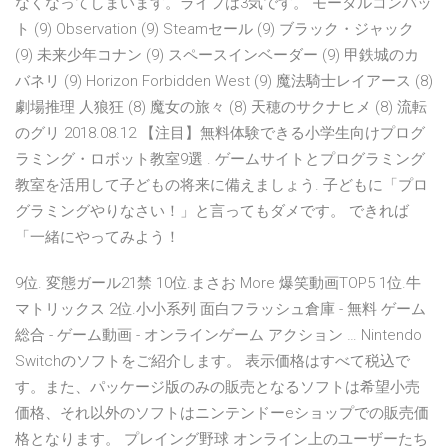
なくなってしまいます。ライフは3気です。 モータルコンバッ
ト (9) Observation (9) Steamセール (9) ブラック・ジャック
(9) 未来少年コナン (9) スペースインベーダー (9) 甲鉄城のカ
バネリ (9) Horizon Forbidden West (9) 魔法騎士レイアース (8)
劇場推理 人狼狂 (8) 魔女の旅々 (8) 天穂のサクナヒメ (8) 流転
のグリ 2018.08.12 【注目】無料体験できる小学生向けプログ
ラミング・ロボット教室9選 . ゲームサイトとプログラミング
教室を活用して子どもの将来に備えましょう. 子どもに「プロ
グラミングやりなさい！」と言ってもダメです。 できれば
「一緒にやってみよう！
9位. 変態ガール21禁 10位.まさお More 爆笑動画TOP5 1位.牛
マトリックス 2位.小小系列 面白フラッシュ倉庫 - 無料 ゲーム
総合 - ゲーム動画 - オンラインゲーム アクション … Nintendo
Switchのソフトをご紹介します。 表示価格はすべて税込で
す。また、パッケージ版のみの販売となるソフトは希望小売
価格、それ以外のソフトはニンテンドーeショップでの販売価
格となります。 プレイング野球 オンライン上のユーザーたち