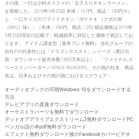
その後、一行は小峠オススメの「玉子入りチキンラーメン」
を堪能した。 2019年9月25日 本体：167円、税込：180円※）
と、一口サイズのフライドチキン「ポケチキ （クポの実
（BBQ）味）」（本体：186円、税込：200 税込価格は2019年
9月25日現在の記載で、軽減税率に対応した価格で表記してお
ります。 アイテム課金型（基本プレイ無料） 当社グループの
自社IPの代表作には「ドラゴンクエスト」シリーズ（累計出
荷・ダウンロード販売本数7,800万本以上）、「ファイナル ス
ペースインベーダー／SPACE INVADERS、その他の社名、商品
名は、日本およびその他の国におけるスクウェア・
オーディオブックの可聴Windows 10をダウンロードする
方法
テレビアプリの直接ダウンロード
オーケストラパーツを無料でダウンロード
デッドオアアライブエクストリーム3無料ダウンロードPC
ベンガル語の本pdf無料ダウンロード
エフェクト無料ダウンロード後のFacebookカバービデオ