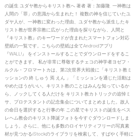
の誕生 ユダヤ教からキリスト教へ 著者 著：加藤隆. 一神教は
人間の「罪」の意識から生まれた！ 複数の神を信じていたユ
ダヤ人が、一神教に変わった理由、ユダヤ教から派生したキ
リスト教が世界宗教に広がった理由を探りながら、人間と
『キリスト教』のキーワードが含まれたスマートフォン対応
壁紙の一覧です。こちらの壁紙は全てAndroidアプリ
『WALL!』 をインストールすることでダウンロードをするこ
とができます。 私が非常に尊敬するチェコの神学者ヨゼフ・
ルクル・フロマートカは、第2次世界大戦後に「キリスト教ミ
ッションの 終 しゅう 焉 えん 」「ミッションを通じた活動は
やめたほうがいい。キリスト教のことはみんな知っているか
ら、ノックしてくる人だけを キリスト教カトリックの追悼ミ
サ、プロテスタントの記念集会についてまとめました。故人
の命日を選択すると行事の年 この星でキリストの誕生をベス
レヘム教会のキリスト降誕フォトを今すぐダウンロードしま
しょう。さらに、他にも多数のロイヤリティフリーの写真素
材が見つかるiStockのライブラリを検索して、すばやく手軽に