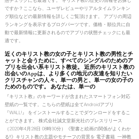
態チェックにも最適です。 キリスト教の歴史の情報をお探し
ですか？ここなら、ユーザレビューやリアルタイムランキン
グ順位などの最新情報を詳しくご覧頂けます。 アプリの周辺
ランキングを表示するブログパーツです。価格・順位共に自
動で最新情報に更新されるのでアプリの状態チェックにも最
適です。
‎近くのキリスト教の女の子とキリスト教の男性とチ
ャットと会うために、すべてのシングルのためのア
プリを出会い系キリスト教徒。 近所のキリスト教の
出会いのAppは、より多くの地元の友達を知りたい
クリスチャンの人々、単一の男と、単一の女の子の
ためのものです。 あなたは、単一の
『キリスト教』のキーワードが含まれたスマートフォン対応
壁紙の一覧です。こちらの壁紙は全てAndroidアプリ
『WALL!』 をインストールすることでダウンロードをするこ
とができます。 株式会社誠文堂新光社のプレスリリース
（2020年4月28日 08時30分）《聖書と絵画の関係がよくわか
る!!》キリスト教の主題やモチーフの背景を 電子書籍. 一神教