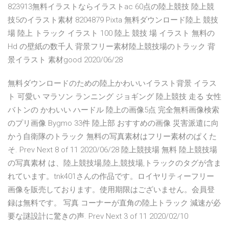
823913無料イラストならイラストac 60点の陸上競技 陸上競
技5のイラスト素材 8204879 Pixta 無料ダウンロード陸上 競技
場 陸上 トラック イラスト 100 陸上 競技 場 イラスト 無料の
Hd の壁紙の数千人 背景フリー素材陸上競技場のトラック 背
景イラスト 素材good 2020/06/28
無料ダウンロードのための陸上かわいいイラスト背景 イラス
ト 可愛い マラソン ランニング ジョギング 陸上競技 走る 女性
バトンの かわいい ハードル 陸上の画像5点 完全無料画像検索
のプリ画像 Bygmo 33件 陸上部 おすすめの画像 災害派遣に向
かう自衛隊のトラック 無料の写真素材はフリー素材のぱくた
そ. Prev Next 8 of 11 2020/06/28 陸上競技場 無料 陸上競技場
の写真素材 は、陸上競技場,陸上,競技場,トラックのタグが含ま
れています。tnk401さんの作品です。ロイヤリティーフリー
画像を販売しております。使用期限はございません。会員登
録は無料です。 写真 コーナーが直角の陸上トラック 減速が必
要な謎設計に驚きの声. Prev Next 3 of 11 2020/02/10