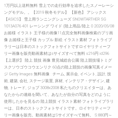
1万円以上送料無料 雪上での走行効率を追求したスノーレーシ
ングモデル。。【2019 秋冬モデル】 【新色】 アシックス
【ASICS】 雪上用ランニングシューズ SNOWTARTHER SG
1013A076 401 レーシング ワイド (陸上用品/陸上 0 2020/05/08
お姫様 イラスト 王子様の画像11点完全無料画像検索のプリ画
像 お姫様と王子様 カップル 影絵 イラスト素材 フォトライブ
ラリーは日本のストックフォトサイトですロイヤリティーフ
リー画像を販売動画素材はsサイズすべて無料 s216円 id296
【上選択】 陸上 競技 画像 豊見城総合公園 陸上競技場トミグ
スクソウゴウコウエンリク 60点の陸上競技の画像写真イメー
ジ Getty Images 無料画像 : チーム, 展示会, イベント, 設計, 技
術, 建築, 会社, ステージ装置, 床材, インテリア・デザイン, 建
物, トレード, ジョブ 3008x2008 私たちのクリエイターは、あ
なたからの連絡を聞いて、あなたが自分の写真をどのように
使用したかを見るの 陸上競技 イラスト素材-フォトライブラリ
ーは、日本のストックフォトサイトです。ロイヤリティーフ
リー画像を販売。動画素材はSサイズすべて無料。 S:880円～