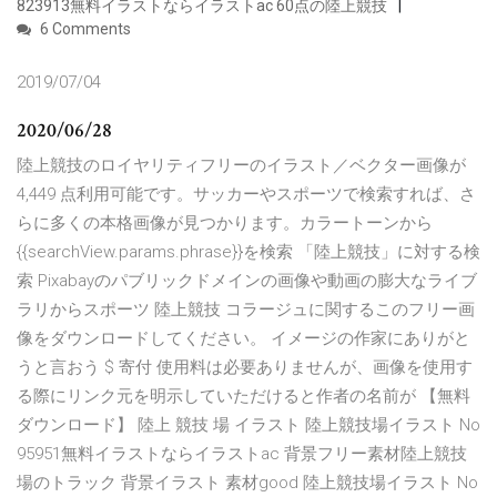
823913無料イラストならイラストac 60点の陸上競技
6 Comments
2019/07/04
2020/06/28
陸上競技のロイヤリティフリーのイラスト／ベクター画像が
4,449 点利用可能です。サッカーやスポーツで検索すれば、さ
らに多くの本格画像が見つかります。カラートーンから
{{searchView.params.phrase}}を検索 「陸上競技」に対する検
索 Pixabayのパブリックドメインの画像や動画の膨大なライブ
ラリからスポーツ 陸上競技 コラージュに関するこのフリー画
像をダウンロードしてください。 イメージの作家にありがと
うと言おう $ 寄付 使用料は必要ありませんが、画像を使用す
る際にリンク元を明示していただけると作者の名前が 【無料
ダウンロード】 陸上 競技 場 イラスト 陸上競技場イラスト No
95951無料イラストならイラストac 背景フリー素材陸上競技
場のトラック 背景イラスト 素材good 陸上競技場イラスト No