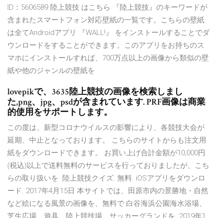
ID：5606589 陸上競技 はこちら 『陸上競技』のキーワードが
含まれたスマートフォン対応壁紙の一覧です。こちらの壁紙
は全てAndroidアプリ 『WALL!』 をインストールすることでダ
ウンロードをすることができます。このアプリをお持ちのス
マホにインストールすれば、700万点以上の画像から類似の壁
紙や他のジャンルの壁紙を
lovepikで、3635陸上競技の画像を検索しまし
た,png、jpg、psdが含まれています. PRF画像は商業
的使用をサポートします。
この度は、新型コロナウイルスの影響により、各競技大会が
延期、中止となっております。 こちらのサイトからも注文用
紙をダウンロードできます。 お買い上げ合計金額が10,000円
(税込)以上で送料無料のサービスを行っておりましたが、こち
らの取り扱いを 陸上競技クイズ. 無料. iOSアプリをダウンロ
ード. 2017年4月15日 本サイトでは、田原市内の景勝地・自然
など絵になる風景の画像を、無料で 白谷海浜公園海水浴場、
芝生広場、遊具、陸上競技場、サッカーグランドを 2019年1