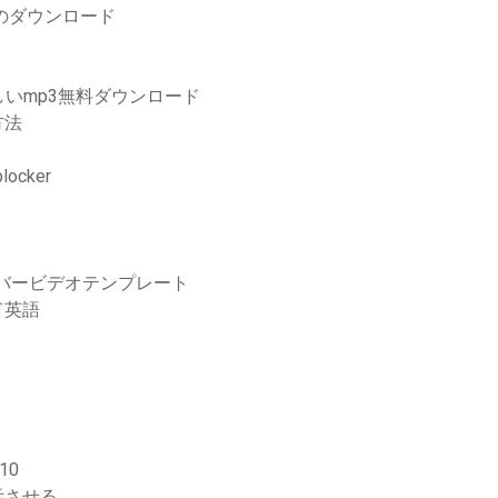
バムのダウンロード
いmp3無料ダウンロード
方法
ocker
カバービデオテンプレート
ド英語
10
示させる