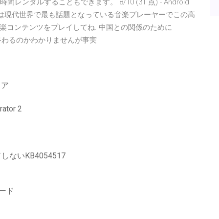
ルすることもできます。 8/10 (31 点) - Android
i Musicは現代世界で最も話題となっている音楽プレーヤーでこの高
楽コンテンツをプレイしてね. 中国との関係のために
に終わるのかわかりませんが事実
トア
tor 2
ドしないKB4054517
ド
ード