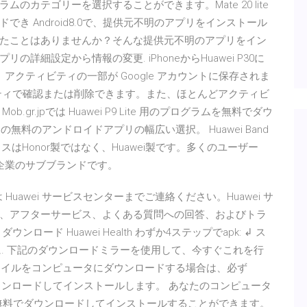
カテゴリーを選択することができます。Mate 20 lite
き Android8.0で、提供元不明のアプリをインストール
たことはありませんか？そんな提供元不明のアプリをイン
細設定から情報の変更. iPhoneからHuawei P30に
、アクティビティの一部が Google アカウントに保存されま
ティで確認または削除できます。また、ほとんどアクティビ
r.jpでは Huawei P9 Lite 用のプログラムを無料でダウ
電話用の無料のアンドロイドアプリの幅広い選択。 Huawei Band
ack-デバイスはHonor製ではなく、Huawei製です。多くのユーザー
企業のサブブランドです。
 Huawei サービスセンターまでご連絡ください。Huawei サ
、アフターサービス、よくある質問への回答、およびトラ
ド Huawei Health わずか4ステップでapk: ↲ ス
 デバイスに. 下記のダウンロードミラーを使用して、今すぐこれを行
 ファイルをコンピュータにダウンロードする場合は、必ず
e WiFi) をダウンロードしてインストールします。 あなたのコンピュータ
をこのポストから無料でダウンロードしてインストールすることができます。