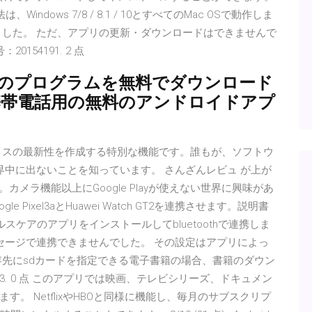
の方法は、Windows 7/8 / 8.1 / 10とすべてのMac OSで動作しま
ました。 ただ、アプリの更新・ダウンロードはできませんで
154191. 2 点
9 Lite 用のプログラムを無料でダウンロード
ite の携帯電話用の無料のアンドロイドアプ
バイスの最新性を作成する特別な機能です。誰もが、ソフトウ
界中に出ないことを知っています。 さんざんレビュ が上が
ました。カメラ機能以上にGoogle Playが使えない世界に興味があ
le Pixel3aとHuawei Watch GT2を連携させます。説明書
iヘルスケアのアプリをインストールしてbluetoothで連携しま
セージで連携できませんでした。 その設定はアプリによっ
存先にsdカードを指定できる電子書籍の場合、書籍のダウン
43. 0 点 このアプリでは映画、テレビシリーズ、ドキュメン
。 NetflixやHBOと同様に機能し、毎月のサブスクリプ