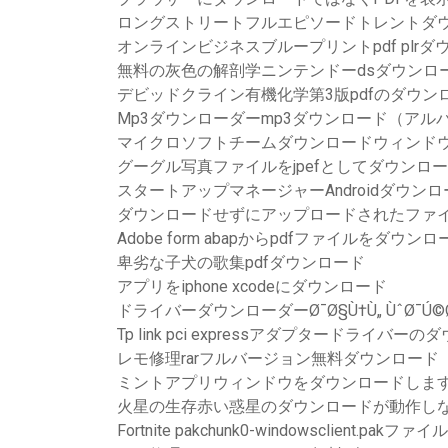
ロングストリートフルエピソードトレントダ
オンラインビジネスブループリントpdf plrダ
無料の灰色の解剖学ニンテンドーdsダウンロ
デビッドクライン有機化学第3版pdfのダウン
Mp3ダウンローダーmp3ダウンロード（アル
マイクロソフトチームダウンロードウィンドウズ
グーグル写真ファイルをjpefとしてダウンロ
スタートアップマネージャーAndroidダウンロ
ダウンロードせずにアップロードされたファ
Adobe form abapからpdfファイルをダウ
卑劣な子犬の歌集pdfダウンロード
アプリをiphone xcodeにダウンロード
ドライバーダウンローダーØ¯Ø§Ù†Ù„ ÙˆØ¯Ú©
Tp link pci expressアダプタードライバー
レモ修理rarフルバージョン無料ダウンロード
ミントアプリウィンドウをダウンロードしま
火星の生存赤い惑星のダウンロードが動作しないMi
Fortnite pakchunk0-windowsclient.pa