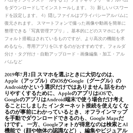
バムをアンインストールする 2）フォトギャラリー＆アルバム
をダウンロードしてインストールします。 3）新しいパスワー
ドを設定します。 4）隠しファイルはプライバシーアルバムに
復元されます。 スマートフォンで撮った画像や動画を簡単に
整理できる「写真管理アプリ」。基本的にどのスマホにもデ
フォルト搭載はされているものですが、より高次の機能を求
めるなら、専用アプリをDLするのがおすすめです。フォルダ
分け・タグ付け・自動アップロード・画像編集・加工・アル
バムなど
2019年7月2日 スマホを選ぶときに大切なのは、
Apple（アップル）のiOSかGoogle（グーグル）の
Androidかという選択だけではありません 話をわか
りやすくするために、AppleのアプリはiOSで、
GoogleのアプリはAndroid端末で使う場合だけ考え
ることにしました インターネット接続を使えなくな
るのが事前にわかっているとき、オフラインマップ
を手動でダウンロードできるのも、Google Mapsだ
けです。 一方、Googleフォトが得意なのは検索とAI
機能で（顔や物体の認識など）、編集やビジュアル