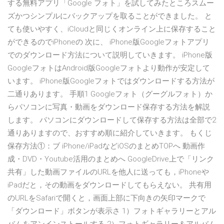
する無料アプリ「Google フォト」を試してみたところスムー
ズかつシンプルにバックアップを取ることができました。 と
ても使いやすく、iCloudと同じくオンライン上に保存すること
ができるのでiPhoneの 次に、 iPhone版Googleフォトアプリ
でのダウンロード方法について説明していきます。 iPhone版
GoogleフォトはAndroid版Googleフォトより動作が安定して
います。 iPhone版Googleフォトではダウンロードする方法が
二通りあります。 手順1 Googleフォト（グーグルフォト）か
らパソコンに写真・動画をダウンロード保存する方法を解説
します。 パソコンにダウンロードして保存する方法は全部で2
通りありますので、おすすめ順に紹介していきます。 もくじ
保存方法①：ブ iPhone/iPadなどiOSのまとめTOPへ 動画作
成・DVD・Youtube活用のまとめへ GoogleDrive上で「リンク
共有」した動画ファイルのURLを他人に送っても，iPhoneや
iPadだと，その動画をダウンロードしてもらえない。 共有用
のURLをSafariで開くと，画面上部に下向きの矢印マークで
「ダウンロード」ボタンが表示さ 1）フォトギャラリーとアル