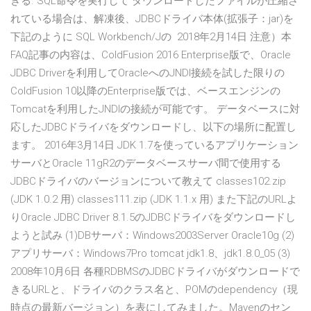
きる. SQL命令を実行して ダウンロードしたファイルが圧縮さ
れている場合は、解凍後、JDBCドライバ本体(拡張子：jar)を
下記のように SQL Workbench/Jの 2018年2月14日 注意）本
FAQ記事の内容は、ColdFusion 2016 Enterprise版で、Oracle
JDBC Driverを利用してOracleへのJNDI接続を試した限りの
ColdFusion 10以降のEnterprise版では、ベースエンジンの
Tomcatを利用したJNDIの接続が可能です。 データベースに対
応したJDBCドライバをダウンロードし、以下の場所に配置し
ます。 2016年3月14日 JDK 1.7を使っているアプリケーション
サーバとOracle 11gR2のデータベースサーバ間で使用する
JDBCドライバのバージョンについて教えて classes102.zip
(JDK 1.0.2 用) classes111.zip (JDK 1.1.x 用) また下記のURLよ
りOracle JDBC Driver 8.1.5のJDBCドライバをダウンロードし
ようと試み (1)DBサーバ：Windows2003Server Oracle10g (2)
アプリサーバ：Windows7Pro tomcat jdk1.8、jdk1.8.0_05 (3)
2008年10月6日 各種RDBMSのJDBCドライバがダウンロードで
きるURLと、ドライバのクラス名と、POMのdependency（現
時点の最新バージョン）を表にしてみました。Mavenのセン