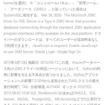
home2を選択） ※「コントロールパネル」－「管理ツール」
－「データソース（ODBC）」と辿っていった場合は
System32に相当する。 Mar 24, 2020 · The Microsoft JDBC
Driver for SQL Server is a Type 4 JDBC driver that provides
database connectivity through the standard JDBC application
program interfaces (APIs) available on the Java platform. ドラ
イバーのダウンロードは、すべてのユーザーが追加料金なし
で利用できます。 JavaScript is required. Enable JavaScript
to use OAM Server. Oracle Login - Single Sign On
2015年5月12日 掲載日: 2015/05/12この度、Oracleデータベー
ス向けJDBCドライバの特定バージョンにおいて、Xythosの利
用に影響を与える不具合が見つかりました。Xythosアプリケ
ーションへの影響7.2 SP4から追加された"DASLクエリの最大
実行時間"( TAG : 分析環境; AUTHOR : ギックス; POSTED :
2015.08.02 10:04 SQL Workbench/JがあればORACLE、SQL
Server、MySQL、PostgreSQL、MS AccessなどでSQL実行で