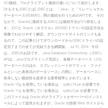
OCI接続、Thinクライアント接続の違いについて紹介します。
[そもそもJDBCとは] JDBCとは、「Java」と「リレーショナル
データベース(RDBMS)」間の接続を行うためのAPIです。 その
なかで、Oracleに接続するJDBCには接続方法が2つ存在しま
す。 [OCIと Oracle（オラクル）のODBCドライバの設定方法を
画像でわかりやすく解説。ダウンロードサイトのリンクもあ
るので、この記事だけでダウンロードからODBCドライバの設
定完了までの全てが完結できる網羅版。 Jul 31, 2014 · 今日
は、JDBCのお話です。 Java Database Connectivity（JDBC）
APIは、Javaプログラミング言語と、各種データベース（SQL
データベースのほか、スプレッドシートやフラット・ファイ
ルといった表形式のデータソース）の間に、データベースに
依存しない接続性を提供する業界標準とされています。
Oracle 10g を使用している場合は、 ojdbc14.jar が必要です。
Oracle 11g を使用している場合は、 ojdbc5.jar が必要です。
このファイルは Oracle のクライアントかサーバーのインスト
ールによって提供されますが、Oracle の技術 Web サイトから