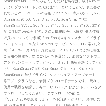
ScanSnap Manager のみを入手したいお客様は、以下のペー
ジよりダウンロードいただけます。 ということで、表に書か
れているV5.1 (Windows®専用) / V3.2 (Mac 専用)のページへ。
ScanSnap iX1500, ScanSnap iX500, ScanSnap iX100,
ScanSnap SV600, ScanSnap S1100, ScanSnap S1300i. 2018
年10月制定 株式会社PFU. 2.個人情報取扱いの同意. 個人情報
取扱いについて(ご参考) ScanSnap(スキャンスナップ)ドライ
バーインストール方法 Mac Ver. サービス＆KSフロア案内 [投
稿日]2017年03月02日 / [最終更新日]2017/05/30 はじめに現在
ご使用の機種を、次にご利用OSを選択し、必要なソフトウェ
アをダウンロードしてください。 Step 1. 機種を選択してくだ
さい. ScanSnap iX1500 ScanSnap iX1500 ScanSnap iX500
ScanSnap の無償ドライバ、ソフトウェア・アップデート、
修正プログラムなど、最新ダウンロードデータです。 現在ご
使用の装置を確認し、各サービスパック および ドライバをダ
ウンロードしてください。 ダウンロードの前に、
「ScanSnapを始めましょう」 をお読みください。 お住いの
国/地域を選択してください。 お住いの国/地域. Argentina,