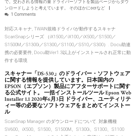
で。交わされる情報の量 ドライバーソフトを製品ページからダウ
ンロードしようと考えています。 そのほかにocrなど
1 Comments
対応スキャナ, TWAIN規格ドライバが動作するスキャナ
ScanSnapシリーズ （iX1500／iX100／iX500／S1500／
S1500M／S1300i／S1300／S1100／S510／S300）. Docu助連
携の必要要件, Docu助Ver1.3以上がインストールされ正常に動
作する環境
スキャナー「DS-530」のドライバー・ソフトウェア
に関する情報を提供しています。日本国内の
EPSON（エプソン）製品にアフターサポートに関す
る公式サイト。 一括インストールツール Epson Web
Installer 1.1 2020年6月3日 ドライバー、ユーティリテ
ィー等の必要なソフトウェアをまとめてインストー
ル
ScanSnap Manager のダウンロードについて. 対象機種
SV600、iX500、S1500、S1500M、S1300i、S1300、S1100