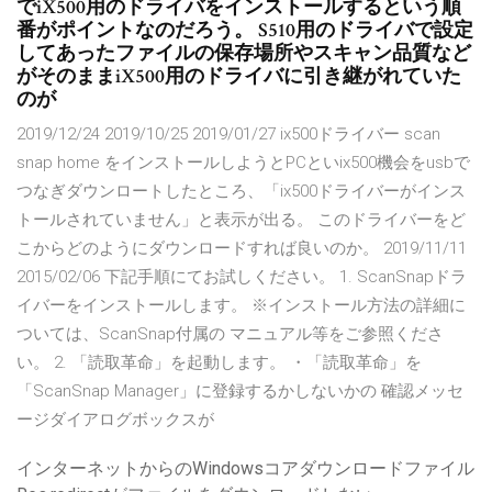
でiX500用のドライバをインストールするという順
番がポイントなのだろう。 S510用のドライバで設定
してあったファイルの保存場所やスキャン品質など
がそのままiX500用のドライバに引き継がれていた
のが
2019/12/24 2019/10/25 2019/01/27 ix500ドライバー scan
snap home をインストールしようとPCといix500機会をusbで
つなぎダウンロートしたところ、「ix500ドライバーがインス
トールされていません」と表示が出る。 このドライバーをど
こからどのようにダウンロードすれば良いのか。 2019/11/11
2015/02/06 下記手順にてお試しください。 1. ScanSnapドラ
イバーをインストールします。 ※インストール方法の詳細に
ついては、ScanSnap付属の マニュアル等をご参照くださ
い。 2. 「読取革命」を起動します。 ・「読取革命」を
「ScanSnap Manager」に登録するかしないかの 確認メッセ
ージダイアログボックスが
インターネットからのWindowsコアダウンロードファイル